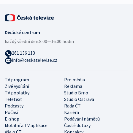
Divácké centrum
každý všední den:
8:00—16:00 hodin
261 136 113
info@ceskatelevize.cz
TV program
Pro média
Živé vysílání
Reklama
TV poplatky
Studio Brno
Teletext
Studio Ostrava
Podcasty
Rada ČT
Počasí
Kariéra
E-shop
Podávání námětů
Mobilní a TV aplikace
Časté dotazy
Vše o ČT
Kontakty