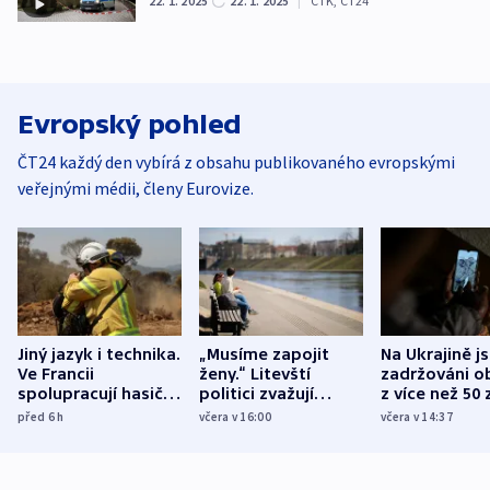
22. 1. 2025
22. 1. 2025
|
ČTK
,
ČT24
Evropský pohled
ČT24 každý den vybírá z obsahu publikovaného evropskými
veřejnými médii, členy Eurovize.
Jiný jazyk i technika.
„Musíme zapojit
Na Ukrajině j
Ve Francii
ženy.“ Litevští
zadržováni o
spolupracují hasiči z
politici zvažují
z více než 50 
různých zemí
dohodu o
Bojovali na s
před 6
h
včera v 16:00
včera v 14:37
demografii
Ruska