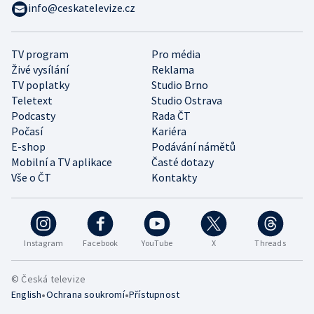
info@ceskatelevize.cz
TV program
Pro média
Živé vysílání
Reklama
TV poplatky
Studio Brno
Teletext
Studio Ostrava
Podcasty
Rada ČT
Počasí
Kariéra
E-shop
Podávání námětů
Mobilní a TV aplikace
Časté dotazy
Vše o ČT
Kontakty
Instagram
Facebook
YouTube
X
Threads
© Česká televize
•
•
English
Ochrana soukromí
Přístupnost