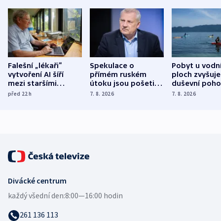
Falešní „lékaři“
Spekulace o
Pobyt u vodn
vytvoření AI šíří
přímém ruském
ploch zvyšuje
mezi staršími
útoku jsou pošetilé,
duševní poho
Poláky nebezpečné
míní estonský
ukázala
před 22
h
7. 8. 2026
7. 8. 2026
zdravotní rady
bezpečnostní
mezinárodní 
expert
Divácké centrum
každý všední den:
8:00—16:00 hodin
261 136 113