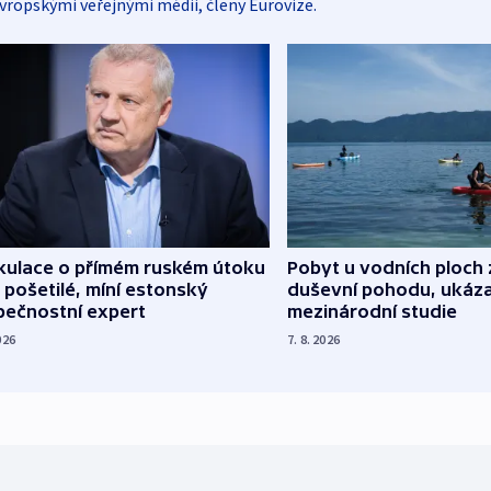
vropskými veřejnými médii, členy Eurovize.
kulace o přímém ruském útoku
Pobyt u vodních ploch 
 pošetilé, míní estonský
duševní pohodu, ukáza
pečnostní expert
mezinárodní studie
026
7. 8. 2026