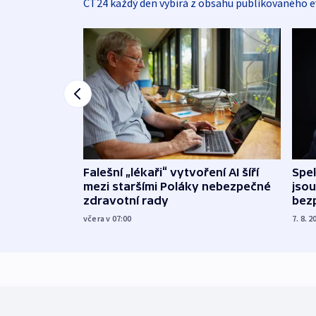
ČT24 každý den vybírá z obsahu publikovaného e
Falešní „lékaři“ vytvoření AI šíří
Spe
mezi staršími Poláky nebezpečné
jsou
zdravotní rady
bez
včera v 07:00
7. 8. 2