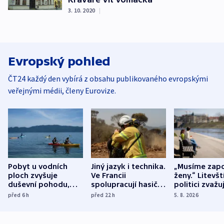
3. 10. 2020
|
Evropský pohled
ČT24 každý den vybírá z obsahu publikovaného evropskými
veřejnými médii, členy Eurovize.
Pobyt u vodních
Jiný jazyk i technika.
„Musíme zapo
ploch zvyšuje
Ve Francii
ženy.“ Litevšt
duševní pohodu,
spolupracují hasiči z
politici zvažuj
ukázala
různých zemí
dohodu o
před 6
h
před 22
h
5. 8. 2026
mezinárodní studie
demografii