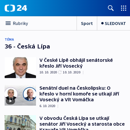
Sport
SLEDOVAT
Rubriky
TÉMA
36 - Česká Lípa
V České Lípě obhájil senátorské
křeslo Jiří Vosecký
10. 10. 2020
10. 10. 2020
|
Senátní duel na Českolipsku: O
křeslo v horní komoře se utkají Jiří
Vosecký a Vít Vomáčka
6. 10. 2020
|
V obvodu Česká Lípa se utkají
senátor Jiří Vosecký a starosta obce
Kravaře Vít Vomáčka