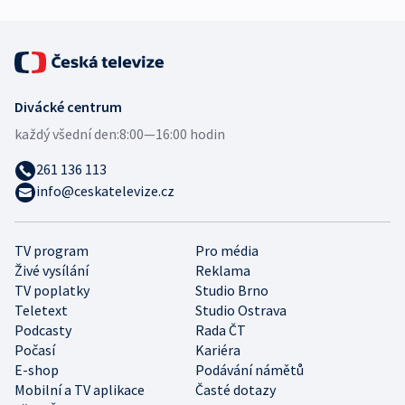
Divácké centrum
každý všední den:
8:00—16:00 hodin
261 136 113
info@ceskatelevize.cz
TV program
Pro média
Živé vysílání
Reklama
TV poplatky
Studio Brno
Teletext
Studio Ostrava
Podcasty
Rada ČT
Počasí
Kariéra
E-shop
Podávání námětů
Mobilní a TV aplikace
Časté dotazy