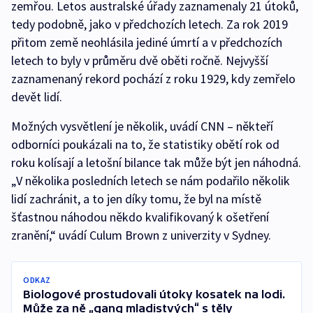
zemřou. Letos australské úřady zaznamenaly 21 útoků,
tedy podobně, jako v předchozích letech. Za rok 2019
přitom země neohlásila jediné úmrtí a v předchozích
letech to byly v průměru dvě oběti ročně. Nejvyšší
zaznamenaný rekord pochází z roku 1929, kdy zemřelo
devět lidí.
Možných vysvětlení je několik, uvádí CNN – někteří
odborníci poukázali na to, že statistiky obětí rok od
roku kolísají a letošní bilance tak může být jen náhodná.
„V několika posledních letech se nám podařilo několik
lidí zachránit, a to jen díky tomu, že byl na místě
šťastnou náhodou někdo kvalifikovaný k ošetření
zranění,“ uvádí Culum Brown z univerzity v Sydney.
ODKAZ
Biologové prostudovali útoky kosatek na lodi.
Může za ně „gang mladistvých“ s těly