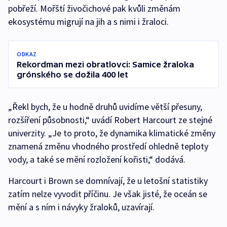
pobřeží. Mořští živočichové pak kvůli změnám
ekosystému migrují na jih a s nimi i žraloci.
ODKAZ
Rekordman mezi obratlovci: Samice žraloka
grónského se dožila 400 let
„Řekl bych, že u hodně druhů uvidíme větší přesuny,
rozšíření působnosti,“ uvádí Robert Harcourt ze stejné
univerzity. „Je to proto, že dynamika klimatické změny
znamená změnu vhodného prostředí ohledně teploty
vody, a také se mění rozložení kořisti,“ dodává.
Harcourt i Brown se domnívají, že u letošní statistiky
zatím nelze vyvodit příčinu. Je však jisté, že oceán se
mění a s ním i návyky žraloků, uzavírají.