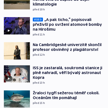
klimatologie
před 10
h
„A pak ticho,“ popisovali
VIDEO
přeživší po svržení atomové bomby
na Hirošimu
před 11
h
Na Cambridgeské univerzitě skončil
profesor obviněný z plagiátorství
před 12
h
ISS je zastaralá, soukromá stanice ji
plně nahradí, věří bývalý astronaut
Kopra
před 13
h
Žraloci tygří sežerou téměř cokoli.
Oceánům tím pomáhají
před 15
h