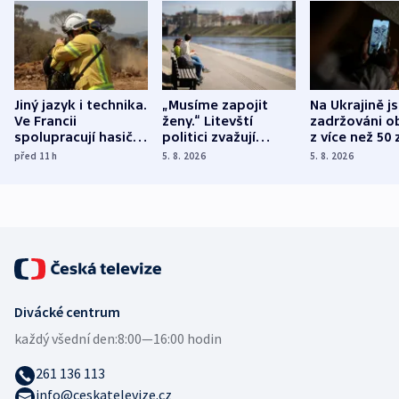
Jiný jazyk i technika.
„Musíme zapojit
Na Ukrajině j
Ve Francii
ženy.“ Litevští
zadržováni o
spolupracují hasiči z
politici zvažují
z více než 50 
různých zemí
dohodu o
Bojovali na s
před 11
h
5. 8. 2026
5. 8. 2026
demografii
Ruska
Divácké centrum
každý všední den:
8:00—16:00 hodin
261 136 113
info@ceskatelevize.cz