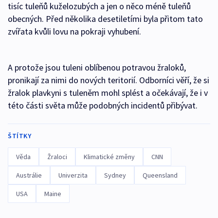
tisíc tuleňů kuželozubých a jen o něco méně tuleňů
obecných. Před několika desetiletími byla přitom tato
zvířata kvůli lovu na pokraji vyhubení.
A protože jsou tuleni oblíbenou potravou žraloků,
pronikají za nimi do nových teritorií. Odborníci věří, že si
žralok plavkyni s tuleněm mohl splést a očekávají, že i v
této části světa může podobných incidentů přibývat.
ŠTÍTKY
Věda
Žraloci
Klimatické změny
CNN
Austrálie
Univerzita
Sydney
Queensland
USA
Maine