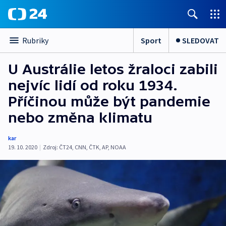
Sport
SLEDOVAT
Rubriky
U Austrálie letos žraloci zabili
nejvíc lidí od roku 1934.
Příčinou může být pandemie
nebo změna klimatu
kar
19. 10. 2020
|
Zdroj:
ČT24
,
CNN
,
ČTK
,
AP
,
NOAA