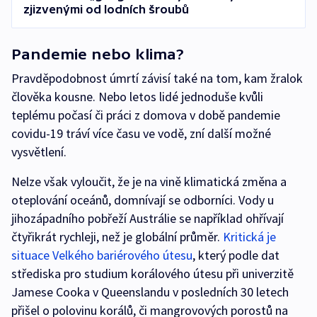
zjizvenými od lodních šroubů
Pandemie nebo klima?
Pravděpodobnost úmrtí závisí také na tom, kam žralok
člověka kousne. Nebo letos lidé jednoduše kvůli
teplému počasí či práci z domova v době pandemie
covidu-19 tráví více času ve vodě, zní další možné
vysvětlení.
Nelze však vyloučit, že je na vině klimatická změna a
oteplování oceánů, domnívají se odborníci. Vody u
jihozápadního pobřeží Austrálie se například ohřívají
čtyřikrát rychleji, než je globální průměr.
Kritická je
situace Velkého bariérového útesu
, který podle dat
střediska pro studium korálového útesu při univerzitě
Jamese Cooka v Queenslandu v posledních 30 letech
přišel o polovinu korálů, či mangrovových porostů na