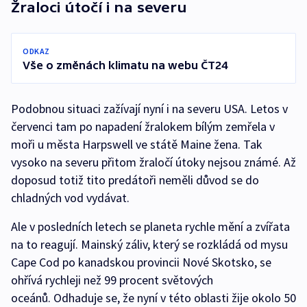
Žraloci útočí i na severu
ODKAZ
Vše o změnách klimatu na webu ČT24
Podobnou situaci zažívají nyní i na severu USA. Letos v
červenci tam po napadení žralokem bílým zemřela v
moři u města Harpswell ve státě Maine žena. Tak
vysoko na severu přitom žraločí útoky nejsou známé. Až
doposud totiž tito predátoři neměli důvod se do
chladných vod vydávat.
Ale v posledních letech se planeta rychle mění a zvířata
na to reagují. Mainský záliv, který se rozkládá od mysu
Cape Cod po kanadskou provincii Nové Skotsko, se
ohřívá rychleji než 99 procent světových
oceánů. Odhaduje se, že nyní v této oblasti žije okolo 50