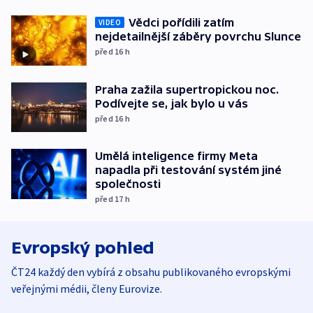
Vědci pořídili zatím
VIDEO
nejdetailnější záběry povrchu Slunce
před 16
h
Praha zažila supertropickou noc.
Podívejte se, jak bylo u vás
před 16
h
Umělá inteligence firmy Meta
napadla při testování systém jiné
společnosti
před 17
h
Evropský pohled
ČT24 každý den vybírá z obsahu publikovaného evropskými
veřejnými médii, členy Eurovize.