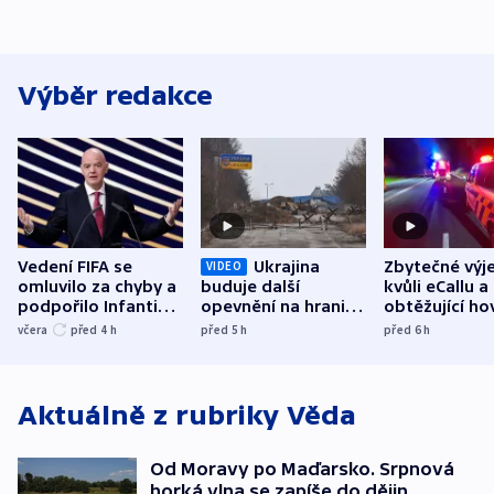
Výběr redakce
Vedení FIFA se
Ukrajina
Zbytečné výj
VIDEO
omluvilo za chyby a
buduje další
kvůli eCallu a
podpořilo Infantina.
opevnění na hranici
obtěžující ho
UEFA trvá na
s Běloruskem
zdržují záchr
včera
před 4
h
před 5
h
před 6
h
bojkotu
Aktuálně z rubriky
Věda
Od Moravy po Maďarsko. Srpnová
horká vlna se zapíše do dějin