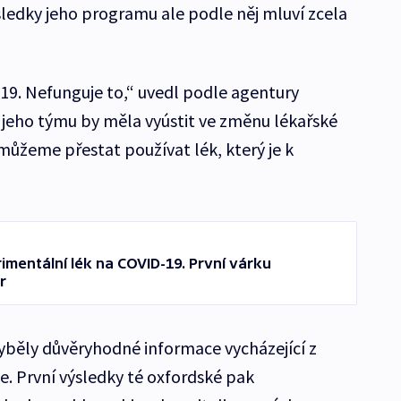
ledky jeho programu ale podle něj mluví zcela
-19. Nefunguje to,“ uvedl podle agentury
ní jeho týmu by měla vyústit ve změnu lékařské
můžeme přestat používat lék, který je k
imentální lék na COVID-19. První várku
r
yběly důvěryhodné informace vycházející z
e. První výsledky té oxfordské pak