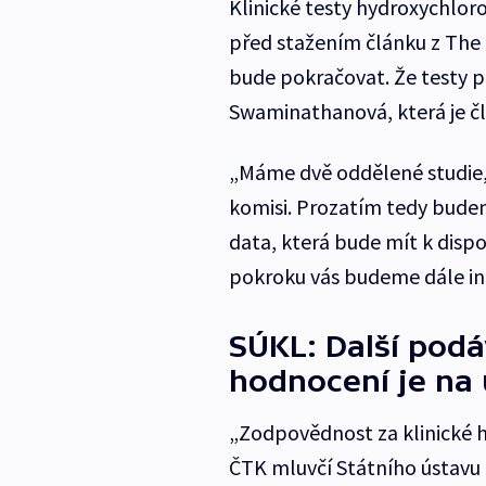
Klinické testy hydroxychlor
před stažením článku z The 
bude pokračovat. Že testy p
Swaminathanová, která je č
„Máme dvě oddělené studie, 
komisi. Prozatím tedy bude
data, která bude mít k dispoz
pokroku vás budeme dále i
SÚKL: Další podá
hodnocení je na 
„Zodpovědnost za klinické h
ČTK mluvčí Státního ústavu 