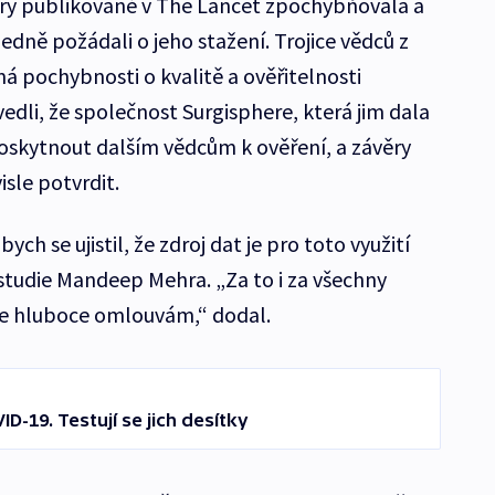
ry publikované v The Lancet zpochybňovala a
ledně požádali o jeho stažení. Trojice vědců z
á pochybnosti o kvalitě a ověřitelnosti
edli, že společnost Surgisphere, která jim dala
poskytnout dalším vědcům k ověření, a závěry
sle potvrdit.
ych se ujistil, že zdroj dat je pro toto využití
 studie Mandeep Mehra. „Za to i za všechny
e hluboce omlouvám,“ dodal.
ID-19. Testují se jich desítky