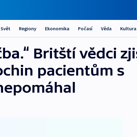
Svět
Regiony
Ekonomika
Počasí
Věda
Kultura
a.“ Britští vědci zjis
chin pacientům s
nepomáhal