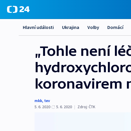
Hlavní události
Ukrajina
Volby
Domácí
„Tohle není léčb
hydroxychloro
koronavirem 
mkk
,
tev
5. 6. 2020
5. 6. 2020
|
Zdroj:
ČTK