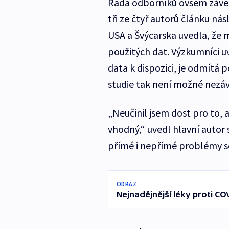
Řada odborníků ovšem závě
tři ze čtyř autorů článku nás
USA a Švýcarska uvedla, že m
použitých dat. Výzkumníci uv
data k dispozici, je odmítá 
studie tak není možné nezávi
„Neučinil jsem dost pro to, ab
vhodný,“ uvedl hlavní autor
přímé i nepřímé problémy s
ODKAZ
Nejnadějnější léky proti COV