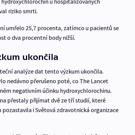
 hydroxychlorochin u hospitalizovaných
al riziko smrti.
8 dní umřelo 25,7 procenta, zatímco u pacientů se
st o dva procentní body nižší.
ýzkum ukončila
rteční analýze dat tento výzkum ukončila.
lo nedávno přerušeno poté, co The Lancet
ajném negativním účinku hydroxychlorochinu.
 přestaly přijímat dvě ze tří studií, které
m pozastavila i Světová zdravotnická organizace