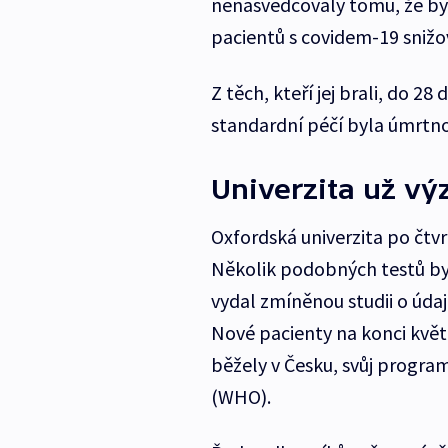
nenasvědčovaly tomu, že by
pacientů s covidem-19 snižov
Z těch, kteří jej brali, do 2
standardní péčí byla úmrtno
Univerzita už v
Oxfordská univerzita po čtv
Několik podobných testů by
vydal zmíněnou studii o úd
Nové pacienty na konci května
běžely v Česku, svůj progra
(WHO).