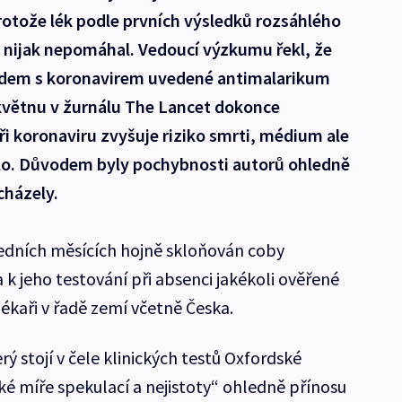
rotože lék podle prvních výsledků rozsáhlého
nijak nepomáhal. Vedoucí výzkumu řekl, že
lidem s koronavirem uvedené antimalarikum
 květnu v žurnálu The Lancet dokonce
ři koronaviru zvyšuje riziko smrti, médium ale
hlo. Důvodem byly pochybnosti autorů ohledně
cházely.
ledních měsících hojně skloňován coby
a k jeho testování při absenci jakékoli ověřené
ékaři v řadě zemí včetně Česka.
rý stojí v čele klinických testů Oxfordské
ské míře spekulací a nejistoty“ ohledně přínosu