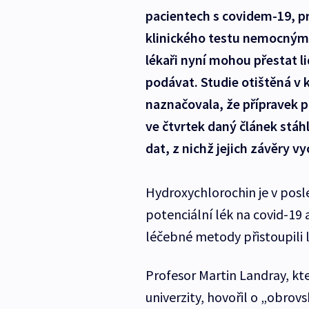
pacientech s covidem-19, p
klinického testu nemocným 
lékaři nyní mohou přestat 
podávat. Studie otištěná v
naznačovala, že přípravek p
ve čtvrtek daný článek stá
dat, z nichž jejich závěry vy
Hydroxychlorochin je v pos
potenciální lék na covid-19 
léčebné metody přistoupili l
Profesor Martin Landray, kte
univerzity, hovořil o „obrov