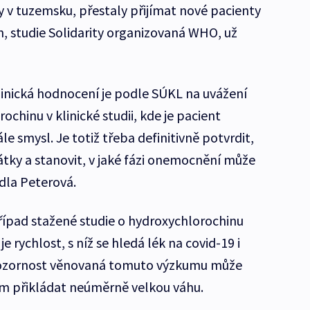
ely v tuzemsku, přestaly přijímat nové pacienty
h, studie Solidarity organizovaná WHO, už
inická hodnocení je podle SÚKL na uvážení
ochinu v klinické studii, kde je pacient
e smysl. Je totiž třeba definitivně potvrdit,
átky a stanovit, v jaké fázi onemocnění může
dla Peterová.
ípad stažené studie o hydroxychlorochinu
e rychlost, s níž se hledá lék na covid-19 i
pozornost věnovaná tomuto výzkumu může
ům přikládat neúměrně velkou váhu.