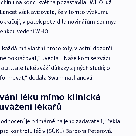
ochinu na konci května pozastavila i WHO, už
Lancet však avizovala, že v tomto výzkumu
okračují, v pátek potvrdila novinářům Soumya
lenkou vedení WHO.
každá má vlastní protokoly, vlastní dozorčí
me pokračovat,“ uvedla. „Naše komise zváží
ici… ale také zváží důkazy z jiných studií; o
nformovat,“ dodala Swaminathanová.
vání léku mimo klinická
uvážení lékařů
odnocení je primárně na jeho zadavateli,“ řekla
pro kontrolu léčiv (SÚKL) Barbora Peterová.