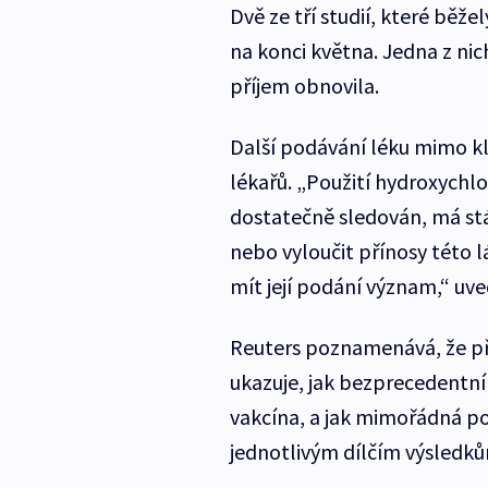
Dvě ze tří studií, které běž
na konci května. Jedna z nic
příjem obnovila.
Další podávání léku mimo kl
lékařů. „Použití hydroxychlor
dostatečně sledován, má stál
nebo vyloučit přínosy této l
mít její podání význam,“ uve
Reuters poznamenává, že př
ukazuje, jak bezprecedentní j
vakcína, a jak mimořádná 
jednotlivým dílčím výsledk