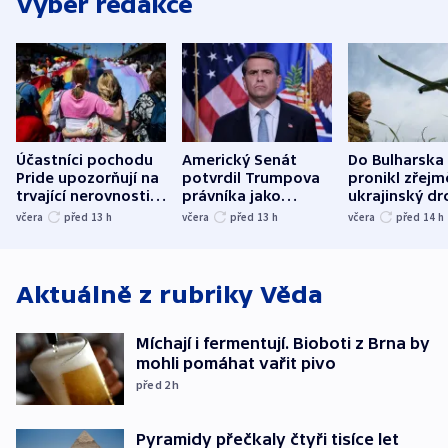
Výběr redakce
Účastníci pochodu
Americký Senát
Do Bulharska
Pride upozorňují na
potvrdil Trumpova
pronikl zřejm
trvající nerovnosti i
právníka jako
ukrajinský dr
společenskou
ministra
explodoval k
včera
před 13
h
včera
před 13
h
včera
před 14
h
atmosféru
spravedlnosti
od plynovod
Aktuálně z rubriky
Věda
Míchají i fermentují. Bioboti z Brna by
mohli pomáhat vařit pivo
před 2
h
Pyramidy přečkaly čtyři tisíce let