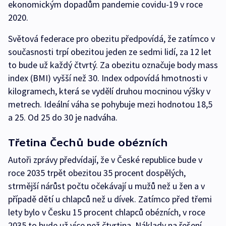
ekonomickým dopadům pandemie covidu-19 v roce
2020.
Světová federace pro obezitu předpovídá, že zatímco v
současnosti trpí obezitou jeden ze sedmi lidí, za 12 let
to bude už každý čtvrtý. Za obezitu označuje body mass
index (BMI) vyšší než 30. Index odpovídá hmotnosti v
kilogramech, která se vydělí druhou mocninou výšky v
metrech. Ideální váha se pohybuje mezi hodnotou 18,5
a 25. Od 25 do 30 je nadváha.
Třetina Čechů bude obézních
Autoři zprávy předvídají, že v České republice bude v
roce 2035 trpět obezitou 35 procent dospělých,
strmější nárůst počtu očekávají u mužů než u žen a v
případě dětí u chlapců než u dívek. Zatímco před třemi
lety bylo v Česku 15 procent chlapců obézních, v roce
2035 to bude už více než čtvrtina. Náklady na řešení