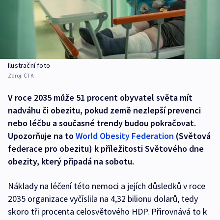
Ilustrační foto
Zdroj:
ČTK
V roce 2035 může 51 procent obyvatel světa mít
nadváhu či obezitu, pokud země nezlepší prevenci
nebo léčbu a současné trendy budou pokračovat.
Upozorňuje na to
World Obesity Federation
(Světová
federace pro obezitu) k příležitosti Světového dne
obezity, který připadá na sobotu.
Náklady na léčení této nemoci a jejích důsledků v roce
2035 organizace vyčíslila na 4,32 bilionu dolarů, tedy
skoro tři procenta celosvětového HDP. Přirovnává to k