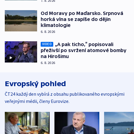
7. 8. 2026
Od Moravy po Maďarsko. Srpnová
horká vlna se zapíše do dějin
klimatologie
6. 8. 2026
„A pak ticho,“ popisovali
VIDEO
přeživší po svržení atomové bomby
na Hirošimu
6. 8. 2026
Evropský pohled
ČT24 každý den vybírá z obsahu publikovaného evropskými
veřejnými médii, členy Eurovize.