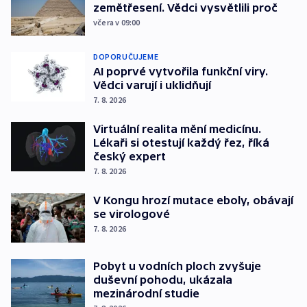
zemětřesení. Vědci vysvětlili proč
včera v 09:00
DOPORUČUJEME
AI poprvé vytvořila funkční viry.
Vědci varují i uklidňují
7. 8. 2026
Virtuální realita mění medicínu.
Lékaři si otestují každý řez, říká
český expert
7. 8. 2026
V Kongu hrozí mutace eboly, obávají
se virologové
7. 8. 2026
Pobyt u vodních ploch zvyšuje
duševní pohodu, ukázala
mezinárodní studie