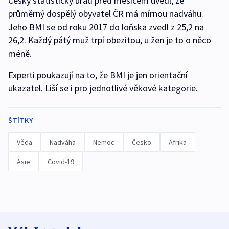
Český statistický úřad před měsícem uvedl, že
průměrný dospělý obyvatel ČR má mírnou nadváhu.
Jeho BMI se od roku 2017 do loňska zvedl z 25,2 na
26,2. Každý pátý muž trpí obezitou, u žen je to o něco
méně.
Experti poukazují na to, že BMI je jen orientační
ukazatel. Liší se i pro jednotlivé věkové kategorie.
ŠTÍTKY
Věda
Nadváha
Nemoc
Česko
Afrika
Asie
Covid-19