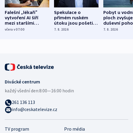
Falešní „lékaři“
Spekulace o
Pobyt u vodn
vytvoření AI šíří
přímém ruském
ploch zvyšuje
mezi staršími
útoku jsou pošetilé,
duševní poho
Poláky nebezpečné
míní estonský
ukázala
včera v 07:00
7. 8. 2026
7. 8. 2026
zdravotní rady
bezpečnostní
mezinárodní 
expert
Divácké centrum
každý všední den:
8:00—16:00 hodin
261 136 113
info@ceskatelevize.cz
TV program
Pro média