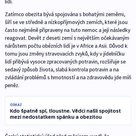
lidí.
Zatímco obezita bývá spojována s bohatými zeměmi,
šíří se ve středně a nízkopříjmových zemích, které jsou
často nejméně připraveny na tuto nemoc a její následky
reagovat. Devět z deseti zemí s největším očekávaným
nárůstem počtu obézních lidí je v Africe a Asii. Důvod k
tomu jsou změny stravovacích zvyků, kdy v jídelníčku
lidí přibývá vysoce zpracovaných potravin, rozšiřuje se
sedavý způsob života, slabá kontrola potravin a na
zvládání problémů s hmotností a na zdravovědu jde míň
peněz.
ODKAZ
Kdo špatně spí, tloustne. Vědci našli spojitost
mezi nedostatkem spánku a obezitou