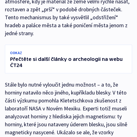
atmosféře, kdy je materiál ze země velmi rychle nasát,
roztaven a zpět „prší“ v podobě drobných částeček.
Tento mechanismus by také vysvětlil „odstřižení“
hradeb a paláce města a také poničení města jenom z
jedné strany.
ODKAZ
Přečtěte si další články o archeologii na webu
ČT24
Stále bylo nutné vyloučit jednu možnost – a to, že
horniny natavilo něco jiného, kupříkladu blesky. V této
části výzkumu pomohla Kletetschkova zkušenost z
laboratoří NASA v Novém Mexiku. Experti totiž museli
analyzovat horniny z hlediska jejich magnetismu: ty
horniny, které jsou nataveny úderem blesku, jsou silně
magneticky nasycené. Ukázalo se ale, že vzorky