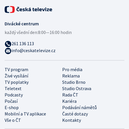
Divácké centrum
každý všední den:
8:00—16:00 hodin
261 136 113
info@ceskatelevize.cz
TV program
Pro média
Živé vysílání
Reklama
TV poplatky
Studio Brno
Teletext
Studio Ostrava
Podcasty
Rada ČT
Počasí
Kariéra
E-shop
Podávání námětů
Mobilní a TV aplikace
Časté dotazy
Vše o ČT
Kontakty