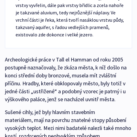
vrstvy vyvřelin, dále pak vrstvy břidlic a zcela nahoře
je takzvané aluvium, tedy nejrůznější náplavy. Ve
vrchní části je řeka, která tvoří nasáklou vrstvu půdy,
takzvaný aquifer, s řadou vedlejších pramenů,
existovalo zde dokonce i velké jezero.
Archeologické práce v Tall el Hamman od roku 2005
postupně naznačovaly, že zkáza města, k níž došlo na
konci střední doby bronzové, musela mít zvláštní
příčinu. Hradby, které obklopovaly město, byly totiž v
jedné části „ustřižené“ a podobný vzorec je patrný i u
výškového paláce, jenž se nacházel uvnitř města.
Sušené cihly, jež byly hlavním stavebním
materiálem, mají na povrchu znatelné stopy působení
vysokých teplot. Mezi nimi badatelé nalezli také mnoho
kostí, rozdrcených neobvyklým způsobem.