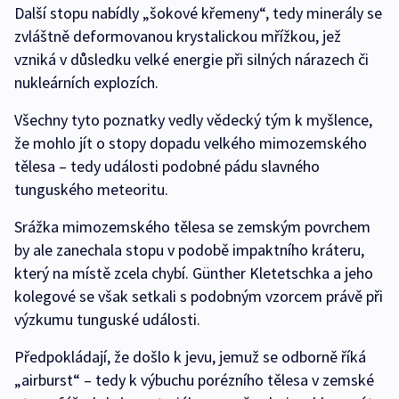
Další stopu nabídly „šokové křemeny“, tedy minerály se
zvláštně deformovanou krystalickou mřížkou, jež
vzniká v důsledku velké energie při silných nárazech či
nukleárních explozích.
Všechny tyto poznatky vedly vědecký tým k myšlence,
že mohlo jít o stopy dopadu velkého mimozemského
tělesa – tedy události podobné pádu slavného
tunguského meteoritu.
Srážka mimozemského tělesa se zemským povrchem
by ale zanechala stopu v podobě impaktního kráteru,
který na místě zcela chybí. Günther Kletetschka a jeho
kolegové se však setkali s podobným vzorcem právě při
výzkumu tunguské události.
Předpokládají, že došlo k jevu, jemuž se odborně říká
„airburst“ – tedy k výbuchu porézního tělesa v zemské