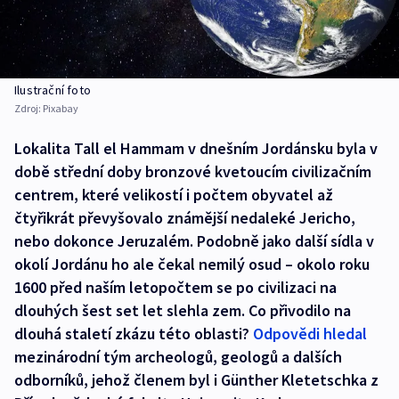
Ilustrační foto
Zdroj:
Pixabay
Lokalita Tall el Hammam v dnešním Jordánsku byla v
době střední doby bronzové kvetoucím civilizačním
centrem, které velikostí i počtem obyvatel až
čtyřikrát převyšovalo známější nedaleké Jericho,
nebo dokonce Jeruzalém. Podobně jako další sídla v
okolí Jordánu ho ale čekal nemilý osud – okolo roku
1600 před naším letopočtem se po civilizaci na
dlouhých šest set let slehla zem. Co přivodilo na
dlouhá staletí zkázu této oblasti?
Odpovědi hledal
mezinárodní tým archeologů, geologů a dalších
odborníků, jehož členem byl i Günther Kletetschka z