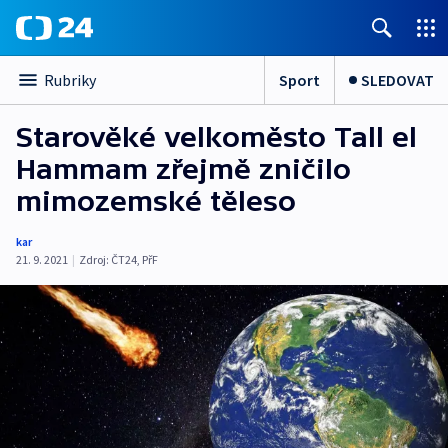
Sport
SLEDOVAT
Rubriky
Starověké velkoměsto Tall el
Hammam zřejmě zničilo
mimozemské těleso
kar
21. 9. 2021
|
Zdroj:
ČT24
,
PřF