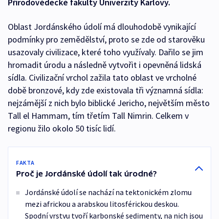
Přírodovědecké fakulty Univerzity Karlovy.
Oblast Jordánského údolí má dlouhodobě vynikající
podmínky pro zemědělství, proto se zde od starověku
usazovaly civilizace, které toho využívaly. Dařilo se jim
hromadit úrodu a následně vytvořit i opevněná lidská
sídla. Civilizační vrchol zažila tato oblast ve vrcholné
době bronzové, kdy zde existovala tři významná sídla:
nejzámější z nich bylo biblické Jericho, největším město
Tall el Hammam, tím třetím Tall Nimrin. Celkem v
regionu žilo okolo 50 tisíc lidí.
FAKTA
Proč je Jordánské údolí tak úrodné?
Jordánské údolí se nachází na tektonickém zlomu
mezi africkou a arabskou litosférickou deskou.
Spodní vrstvu tvoří karbonské sedimenty, na nich jsou