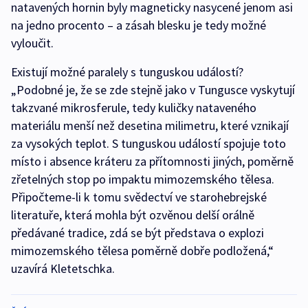
natavených hornin byly magneticky nasycené jenom asi
na jedno procento – a zásah blesku je tedy možné
vyloučit.
Existují možné paralely s tunguskou událostí?
„Podobné je, že se zde stejně jako v Tungusce vyskytují
takzvané mikrosferule, tedy kuličky nataveného
materiálu menší než desetina milimetru, které vznikají
za vysokých teplot. S tunguskou událostí spojuje toto
místo i absence kráteru za přítomnosti jiných, poměrně
zřetelných stop po impaktu mimozemského tělesa.
Připočteme-li k tomu svědectví ve starohebrejské
literatuře, která mohla být ozvěnou delší orálně
předávané tradice, zdá se být představa o explozi
mimozemského tělesa poměrně dobře podložená,“
uzavírá Kletetschka.