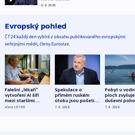
6. 8. 2026
Evropský pohled
ČT24 každý den vybírá z obsahu publikovaného evropskými
veřejnými médii, členy Eurovize.
Falešní „lékaři“
Spekulace o
Pobyt u vodn
vytvoření AI šíří
přímém ruském
ploch zvyšuje
mezi staršími
útoku jsou pošetilé,
duševní poho
Poláky nebezpečné
míní estonský
ukázala
včera v 07:00
7. 8. 2026
7. 8. 2026
zdravotní rady
bezpečnostní
mezinárodní 
expert