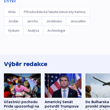
ŠTÍTKY
Věda
Přírodovědecká fakulta Univerzity Karlovy
Jordán
Jericho
Jordánsko
Jeruzalém
Výzkum
Analýza
Archeologie
Výběr redakce
Účastníci pochodu
Americký Senát
Do Bulharska
Pride upozorňují na
potvrdil Trumpova
pronikl zřejm