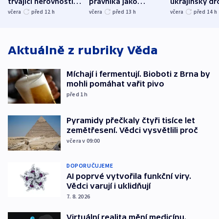
trvající nerovnosti i
právníka jako
ukrajinský dr
společenskou
ministra
explodoval k
včera
před 12
h
včera
před 13
h
včera
před 14
h
atmosféru
spravedlnosti
od plynovod
Aktuálně z rubriky
Věda
Míchají i fermentují. Bioboti z Brna by
mohli pomáhat vařit pivo
před 1
h
Pyramidy přečkaly čtyři tisíce let
zemětřesení. Vědci vysvětlili proč
včera v 09:00
DOPORUČUJEME
AI poprvé vytvořila funkční viry.
Vědci varují i uklidňují
7. 8. 2026
Virtuální realita mění medicínu.