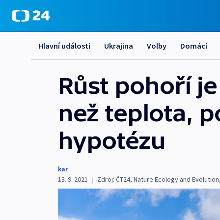
Hlavní události
Ukrajina
Volby
Domácí
Růst pohoří je
než teplota, p
hypotézu
kar
13. 9. 2021
|
Zdroj:
ČT24
,
Nature Ecology and Evolution