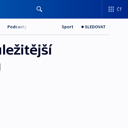
ČT
Podcasty
Sport
SLEDOVAT
ežitější
u