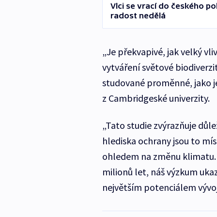
Vlci se vrací do českého poh
radost nedělá
„Je překvapivé, jak velký v
vytváření světové biodiverzi
studované proměnné, jako je 
z Cambridgeské univerzity.
„Tato studie zvýrazňuje důle
hlediska ochrany jsou to mís
ohledem na změnu klimatu. P
milionů let, náš výzkum ukaz
největším potenciálem vývoj