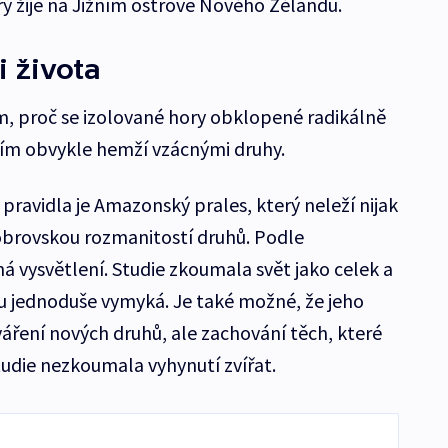
rý žije na Jižním ostrově Nového Zélandu.
 života
, proč se izolované hory obklopené radikálně
ím obvykle hemží vzácnými druhy.
ravidla je Amazonský prales, který neleží nijak
 obrovskou rozmanitostí druhů. Podle
vysvětlení. Studie zkoumala svět jako celek a
du jednoduše vymyká. Je také možné, že jeho
ření nových druhů, ale zachování těch, které
Studie nezkoumala vyhynutí zvířat.