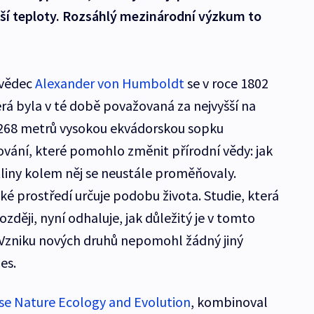
šší teploty. Rozsáhlý mezinárodní výzkum to
ovědec
Alexander von Humboldt
se v roce 1802
erá byla v té době považovaná za nejvyšší na
6268 metrů vysokou ekvádorskou sopku
vání, které pomohlo změnit přírodní vědy: jak
ostliny kolem něj se neustále proměňovaly.
cké prostředí určuje podobu života. Studie, která
ozději, nyní odhaluje, jak důležitý je v tomto
 Vzniku nových druhů nepomohl žádný jiný
es.
ise Nature Ecology and Evolution
, kombinoval