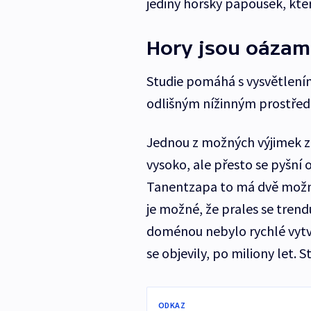
jediný horský papoušek, kte
Hory jsou oázami
Studie pomáhá s vysvětlením
odlišným nížinným prostřed
Jednou z možných výjimek z p
vysoko, ale přesto se pyšní
Tanentzapa to má dvě možná 
je možné, že prales se tren
doménou nebylo rychlé vytvá
se objevily, po miliony let. 
ODKAZ