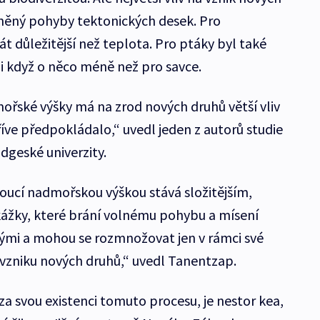
něný pohyby tektonických desek. Pro
t důležitější než teplota. Pro ptáky byl také
i když o něco méně než pro savce.
mořské výšky má na zrod nových druhů větší vliv
říve předpokládalo,“ uvedl jeden z autorů studie
geské univerzity.
toucí nadmořskou výškou stává složitějším,
kážky, které brání volnému pohybu a mísení
anými a mohou se rozmnožovat jen v rámci své
e vzniku nových druhů,“ uvedl Tanentzap.
za svou existenci tomuto procesu, je nestor kea,