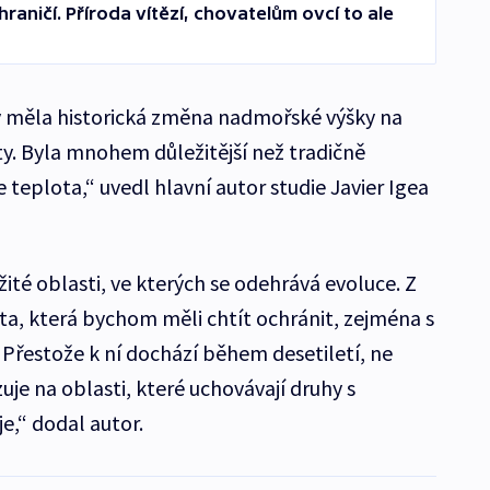
raničí. Příroda vítězí, chovatelům ovcí to ale
liv měla historická změna nadmořské výšky na
ty. Byla mnohem důležitější než tradičně
teplota,“ uvedl hlavní autor studie Javier Igea
žité oblasti, ve kterých se odehrává evoluce. Z
ta, která bychom měli chtít ochránit, zejména s
řestože k ní dochází během desetiletí, ne
uje na oblasti, které uchovávají druhy s
e,“ dodal autor.