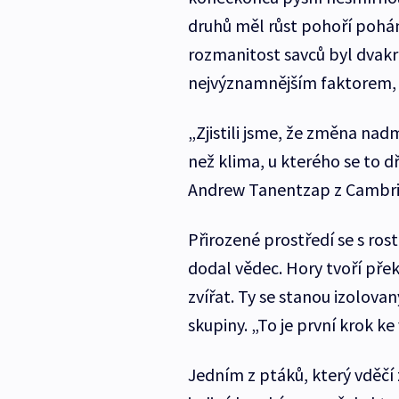
druhů měl růst pohoří pohá
rozmanitost savců byl dvakrá
nejvýznamnějším faktorem, 
„Zjistili jsme, že změna nad
než klima, u kterého se to d
Andrew Tanentzap z Cambrid
Přirozené prostředí se s ros
dodal vědec. Hory tvoří pře
zvířat. Ty se stanou izolov
skupiny. „To je první krok k
Jedním z ptáků, který vděčí 