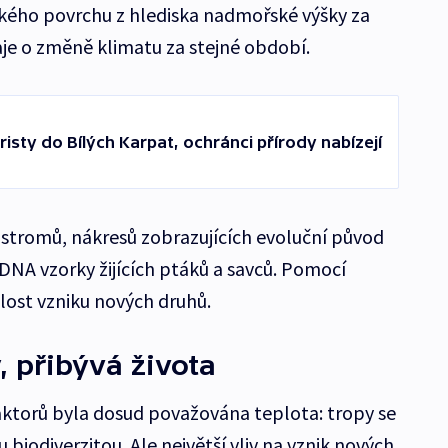
ého povrchu z hlediska nadmořské výšky za
daje o změně klimatu za stejné období.
risty do Bílých Karpat, ochránci přírody nabízejí
 stromů, nákresů zobrazujících evoluční původ
 DNA vzorky žijících ptáků a savců. Pomocí
lost vzniku nových druhů.
, přibývá života
faktorů byla dosud považována teplota: tropy se
iodiverzitou. Ale největší vliv na vznik nových