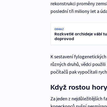
rekonstrukci proměny zemsk
poslední tři miliony let a ú
ODKAZ
Rozkvetlé orchideje vábí tu
doprovod
K sestavení fylogenetických
různých druhů, vědci použili
počítačů pak vypočítali rych
Když rostou hory
Za jeden z nejdůležitějších 
koneckonců pyšní nesmírnou b