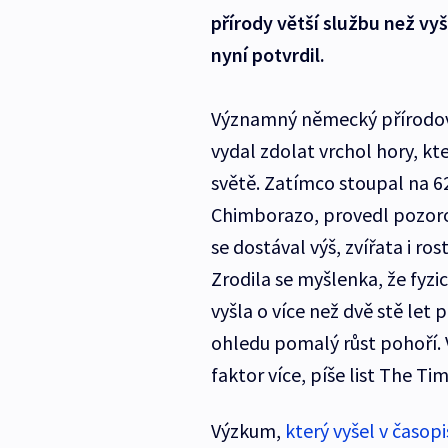
přírody větší službu než vy
nyní potvrdil.
Významný německý přírod
vydal zdolat vrchol hory, kt
světě. Zatímco stoupal na 
Chimborazo, provedl pozoro
se dostával výš, zvířata i r
Zrodila se myšlenka, že fyzi
vyšla o více než dvě stě let p
ohledu pomalý růst pohoří.
faktor více, píše list The Tim
Výzkum,
který vyšel v časop