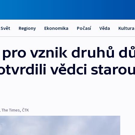
Svět
Regiony
Ekonomika
Počasí
Věda
Kultura
 pro vznik druhů důl
otvrdili vědci staro
,
The Times
,
ČTK