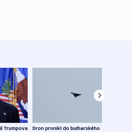
il Trumpova
Dron pronikl do bulharského
Ruský