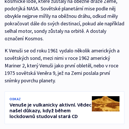
kosmické lodě, které zůstaly na oběžné dráze Země,
podotýká NASA. Sovětské planetární mise podle něj
obvykle nejprve mířily na oběžnou dráhu, odkud měly
pokračovat dále do svých destinací, pokud ale například
selhal motor, sondy zůstaly na orbitě. A dostaly
označení Kosmos.
K Venuši se od roku 1961 vydalo několik amerických a
sovětských sond, mezi nimi v roce 1962 americký
Mariner 2, který Venuši jako první obletěl, nebo v roce
1975 sovětská Veněra 9, jež na Zemi poslala první
snímky povrchu planety.
ODKAZ
Venuše je vulkanicky aktivní. Vědec
našel důkazy, když během
lockdownů studoval stará CD