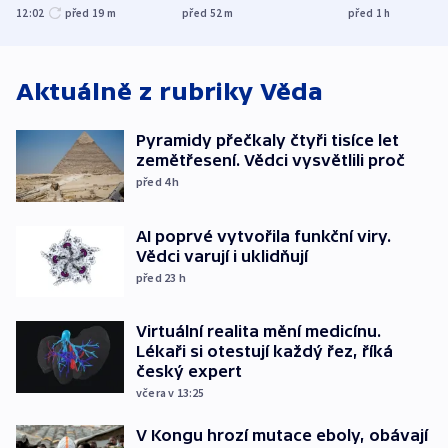
obětí berlínského
prostoru,
spravedlnost
12:02
před 19
m
před 52
m
před 1
h
útoku
explodoval kilometr
od plynovodu
Aktuálně z rubriky
Věda
Pyramidy přečkaly čtyři tisíce let
zemětřesení. Vědci vysvětlili proč
před 4
h
AI poprvé vytvořila funkční viry.
Vědci varují i uklidňují
před 23
h
Virtuální realita mění medicínu.
Lékaři si otestují každý řez, říká
český expert
včera v 13:25
V Kongu hrozí mutace eboly, obávají