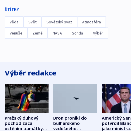
ŠTÍTKY
Věda
Svět
Sovětský svaz
Atmosféra
Venuše
Země
NASA
Sonda
Výběr
Výběr redakce
Pražský duhový
Dron pronikl do
Americký Sen
pochod začal
bulharského
potvrdil Blan
uctěním památky
vzdušného
jako ministra