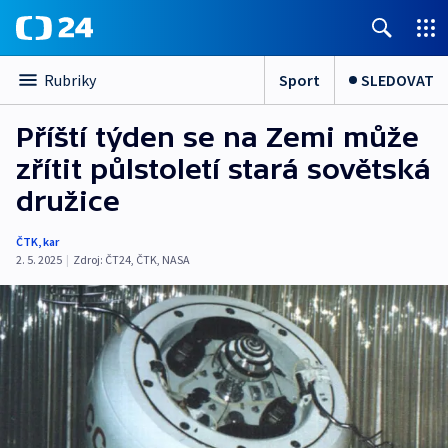
Sport
SLEDOVAT
Rubriky
Příští týden se na Zemi může
zřítit půlstoletí stará sovětská
družice
ČTK
,
kar
2. 5. 2025
|
Zdroj:
ČT24
,
ČTK
,
NASA