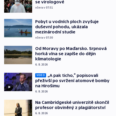
se virologové
včera v 07:51
Pobyt u vodních ploch zvyšuje
duševní pohodu, ukázala
mezinárodní studie
včera v 07:30
Od Moravy po Maďarsko. Srpnová
horká vlna se zapíše do dějin
klimatologie
6. 8. 2026
„A pak ticho,“ popisovali
VIDEO
přeživší po svržení atomové bomby
na Hirošimu
6. 8. 2026
Na Cambridgeské univerzitě skončil
profesor obviněný z plagiátorství
6. 8. 2026