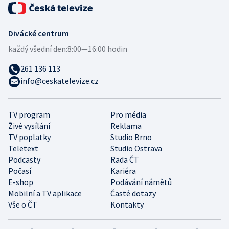
Divácké centrum
každý všední den:
8:00—16:00 hodin
261 136 113
info@ceskatelevize.cz
TV program
Pro média
Živé vysílání
Reklama
TV poplatky
Studio Brno
Teletext
Studio Ostrava
Podcasty
Rada ČT
Počasí
Kariéra
E-shop
Podávání námětů
Mobilní a TV aplikace
Časté dotazy
Vše o ČT
Kontakty