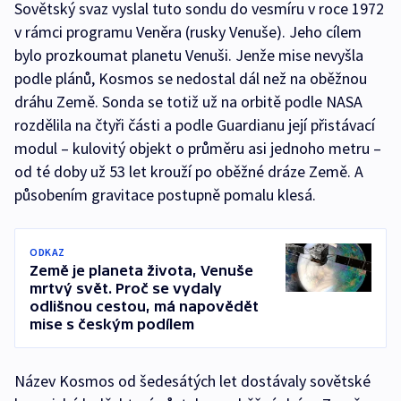
Sovětský svaz vyslal tuto sondu do vesmíru v roce 1972
v rámci programu Veněra (rusky Venuše). Jeho cílem
bylo prozkoumat planetu Venuši. Jenže mise nevyšla
podle plánů, Kosmos se nedostal dál než na oběžnou
dráhu Země. Sonda se totiž už na orbitě podle NASA
rozdělila na čtyři části a podle Guardianu její přistávací
modul – kulovitý objekt o průměru asi jednoho metru –
od té doby už 53 let krouží po oběžné dráze Země. A
působením gravitace postupně pomalu klesá.
ODKAZ
Země je planeta života, Venuše
mrtvý svět. Proč se vydaly
odlišnou cestou, má napovědět
mise s českým podílem
Název Kosmos od šedesátých let dostávaly sovětské