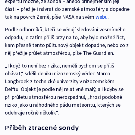
expertů možné, že sonda – anebo přinejmenším její
části – přežije i návrat do zemské atmosféry a dopadne
tak na povrch Země, píše NASA na svém
webu
.
Podle odborníků, kteří se věnují sledování vesmírného
odpadu, je zatím příliš brzy na to, aby bylo možné říct,
kam přesně tento půltunový objekt dopadne, nebo co z
něj přežije průlet atmosférou, píše The Guardian.
„I když to není bez rizika, neměli bychom se příliš
obávat,“ sdělil deníku nizozemský vědec Marco
Langbroek z technické univerzity v nizozemském
Delftu. Objekt je podle něj relativně malý, a i kdyby se
při průletu atmosférou nerozpadnul, „hrozí podobné
riziko jako u náhodného pádu meteoritu, kterých se
odehraje ročně několik“.
Příběh ztracené sondy