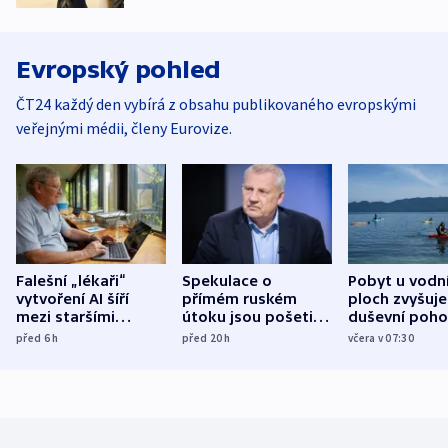
Evropský pohled
ČT24 každý den vybírá z obsahu publikovaného evropskými
veřejnými médii, členy Eurovize.
Falešní „lékaři“
Spekulace o
Pobyt u vodn
vytvoření AI šíří
přímém ruském
ploch zvyšuje
mezi staršími
útoku jsou pošetilé,
duševní poho
Poláky nebezpečné
míní estonský
ukázala
před 6
h
před 20
h
včera v 07:30
zdravotní rady
bezpečnostní
mezinárodní 
expert