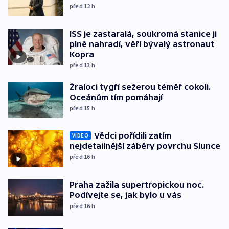
před 12
h
ISS je zastaralá, soukromá stanice ji
plně nahradí, věří bývalý astronaut
Kopra
před 13
h
Žraloci tygří sežerou téměř cokoli.
Oceánům tím pomáhají
před 15
h
Vědci pořídili zatím
VIDEO
nejdetailnější záběry povrchu Slunce
před 16
h
Praha zažila supertropickou noc.
Podívejte se, jak bylo u vás
před 16
h