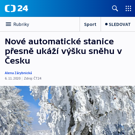
Sport
SLEDOVAT
Rubriky
Nové automatické stanice
přesně ukáží výšku sněhu v
Česku
Alena Zárybnická
6. 11. 2020
|
Zdroj:
ČT24