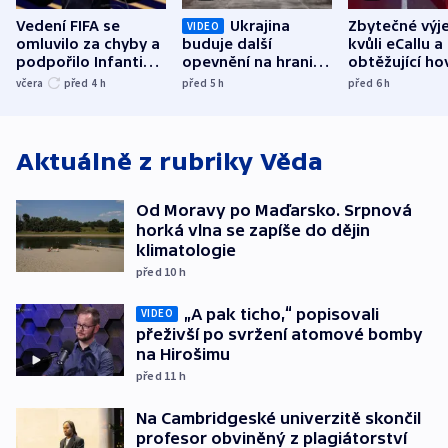
Vedení FIFA se
Ukrajina
Zbytečné výj
VIDEO
omluvilo za chyby a
buduje další
kvůli eCallu a
podpořilo Infantina.
opevnění na hranici
obtěžující ho
UEFA trvá na
s Běloruskem
zdržují záchr
včera
před 4
h
před 5
h
před 6
h
bojkotu
Aktuálně z rubriky
Věda
Od Moravy po Maďarsko. Srpnová
horká vlna se zapíše do dějin
klimatologie
před 10
h
„A pak ticho,“ popisovali
VIDEO
přeživší po svržení atomové bomby
na Hirošimu
před 11
h
Na Cambridgeské univerzitě skončil
profesor obviněný z plagiátorství