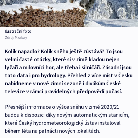
Ilustrační foto
Zdroj:
Pixabay
Kolik napadlo? Kolik sněhu ještě zůstává? To jsou
velmi časté otázky, které si v zimě kladou nejen
lyžaři a milovníci hor, ale třeba i silničáři. Zásadní jsou
tato data i pro hydrology. Přehled z více míst v Česku
nabídneme v nové zimní sezoně i divákům České
televize v rámci pravidelných předpovědí počasí.
Přesnější informace o výšce sněhu v zimě 2020/21
budou k dispozici díky novým automatickým stanicím,
které Český hydrometeorologický ústav instaloval
během léta na patnácti nových lokalitách.