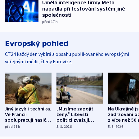
Umělá inteligence firmy Meta
napadla při testování systém jiné
společnosti
před 17
h
Evropský pohled
ČT24 každý den vybírá z obsahu publikovaného evropskými
veřejnými médii, členy Eurovize.
Jiný jazyk i technika.
„Musíme zapojit
Na Ukrajině j
Ve Francii
ženy.“ Litevští
zadržováni o
spolupracují hasiči z
politici zvažují
z více než 50 
různých zemí
dohodu o
Bojovali na s
před 11
h
5. 8. 2026
5. 8. 2026
demografii
Ruska