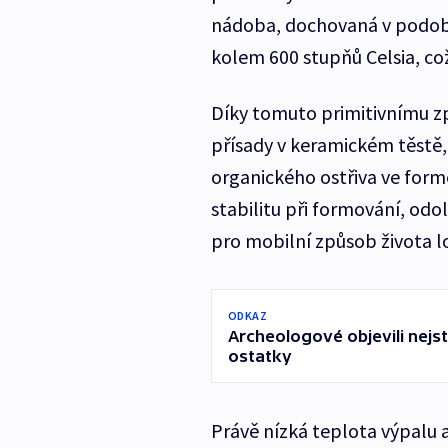
nádoba, dochovaná v podobě
kolem 600 stupňů Celsia, což
Díky tomuto primitivnímu z
přísady v keramickém těstě, 
organického ostřiva ve formě
stabilitu při formování, odo
pro mobilní způsob života l
ODKAZ
Archeologové objevili nejst
ostatky
Právě nízká teplota výpalu a