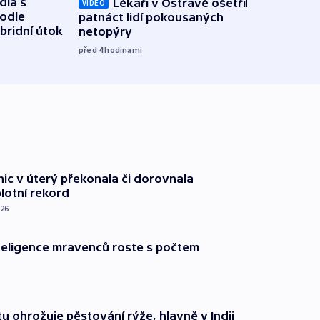
dla s
Lékaři v Ostravě ošetřili už
Koali
VIDEO
podle
patnáct lidí pokousaných
novel
bridní útok
netopýry
zájm
před 4
hodinami
před 4
nic v úterý překonala či dorovnala
plotní rekord
026
nteligence mravenců roste s počtem
u ohrožuje pěstování rýže, hlavně v Indii