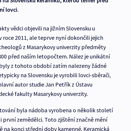
li na Slovensku keramiku, kterou téměř před
ní lovci.
ty vědci objevili na jižním Slovensku u
 roce 2011, ale teprve nyní dokončili jejich
rcheologů z Masarykovy univerzity předměty
800 před naším letopočtem. Nález je unikátní
ebyly z tohoto období zatím nalezeny žádné
ypicky na Slovensku je vyrobili lovci-sběrači,
lavní autor studie Jan Petřík z Ústavu
ecké fakulty Masarykovy univerzity.
ování byla nádoba vyrobena o několik století
ili první zemědělci. Toto zjištění značně mění
tě na konci střední doby kamenné. Keramická