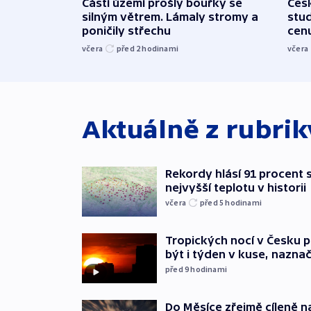
Částí území prošly bouřky se
Čes
silným větrem. Lámaly stromy a
stu
poničily střechu
cenu
včera
před 2
hodinami
včera
Aktuálně z rubri
Rekordy hlásí 91 procent s
nejvyšší teplotu v historii
včera
před 5
hodinami
Tropických nocí v Česku 
být i týden v kuse, nazna
před 9
hodinami
Do Měsíce zřejmě cíleně n