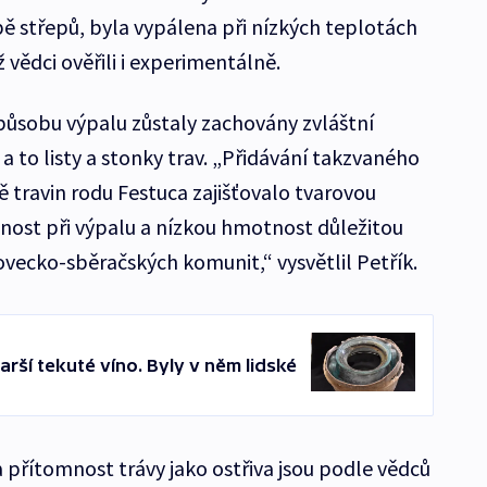
 střepů, byla vypálena při nízkých teplotách
 vědci ověřili i experimentálně.
působu výpalu zůstaly zachovány zvláštní
a to listy a stonky trav. „Přidávání takzvaného
 travin rodu Festuca zajišťovalo tvarovou
lnost při výpalu a nízkou hmotnost důležitou
ovecko-sběračských komunit,“ vysvětlil Petřík.
arší tekuté víno. Byly v něm lidské
 přítomnost trávy jako ostřiva jsou podle vědců