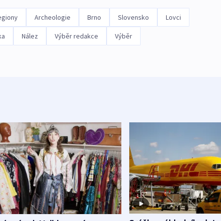
egiony
Archeologie
Brno
Slovensko
Lovci
ka
Nález
Výběr redakce
Výběr