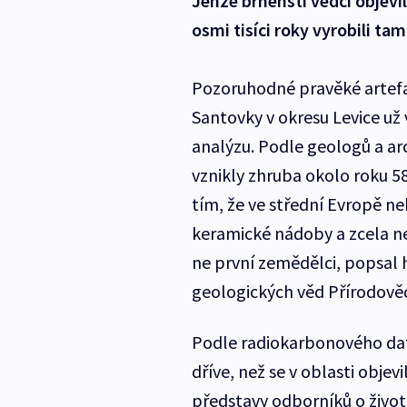
Jenže brněnští vědci objevi
osmi tisíci roky vyrobili tam
Pozoruhodné pravěké artefak
Santovky v okresu Levice už v
analýzu. Podle geologů a a
vznikly zhruba okolo roku 5
tím, že ve střední Evropě n
keramické nádoby a zcela net
ne první zemědělci, popsal h
geologických věd Přírodověd
Podle radiokarbonového dat
dříve, než se v oblasti objev
představy odborníků o živo