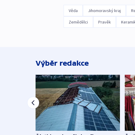
Věda
Jihomoravský kraj
R
Zemědělci
Pravěk
Kerami
Výběr redakce