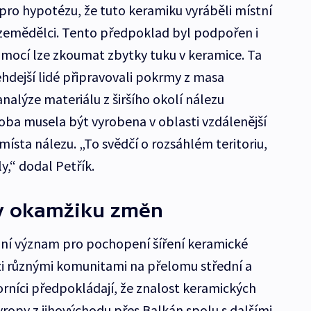
ro hypotézu, že tuto keramiku vyráběli místní
í zemědělci. Tento předpoklad byl podpořen i
pomocí lze zkoumat zbytky tuku v keramice. Ta
ehdejší lidé připravovali pokrmy z masa
nalýze materiálu z širšího okolí nálezu
ádoba musela být vyrobena v oblasti vzdálenější
místa nálezu. „To svědčí o rozsáhlém teritoriu,
y,“ dodal Petřík.
v okamžiku změn
ní význam pro pochopení šíření keramické
zi různými komunitami na přelomu střední a
níci předpokládají, že znalost keramických
vropy z jihovýchodu přes Balkán spolu s dalšími