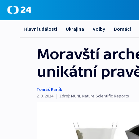
Hlavní události
Ukrajina
Volby
Domácí
Moravští arch
unikátní pra
Tomáš Karlík
2. 9. 2024
|
Zdroj:
MUNI
,
Nature Scientific Reports