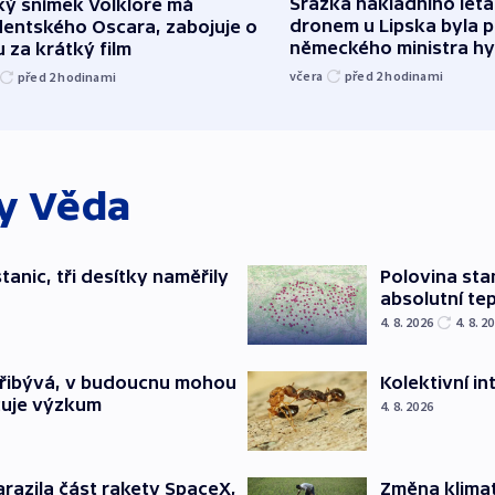
Srážka nákladního leta
ký snímek Volklore má
dronem u Lipska byla 
dentského Oscara, zabojuje o
německého ministra hy
 za krátký film
včera
před 2
hodinami
před 2
hodinami
ky
Věda
tanic, tři desítky naměřily
Polovina sta
absolutní te
4. 8. 2026
4. 8. 2
přibývá, v budoucnu mohou
Kolektivní i
čuje výzkum
4. 8. 2026
arazila část rakety SpaceX,
Změna klimat