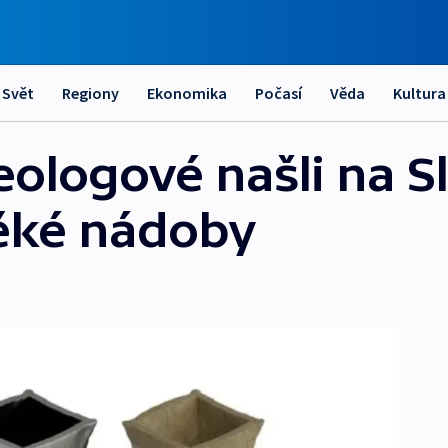
Svět
Regiony
Ekonomika
Počasí
Věda
Kultura
eologové našli na 
věké nádoby