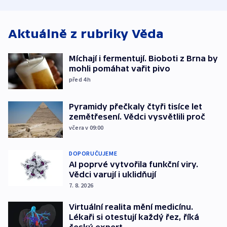
atmosféru
spravedlnosti
od plynovod
Aktuálně z rubriky
Věda
Míchají i fermentují. Bioboti z Brna by
mohli pomáhat vařit pivo
před 4
h
Pyramidy přečkaly čtyři tisíce let
zemětřesení. Vědci vysvětlili proč
včera v 09:00
DOPORUČUJEME
AI poprvé vytvořila funkční viry.
Vědci varují i uklidňují
7. 8. 2026
Virtuální realita mění medicínu.
Lékaři si otestují každý řez, říká
český expert