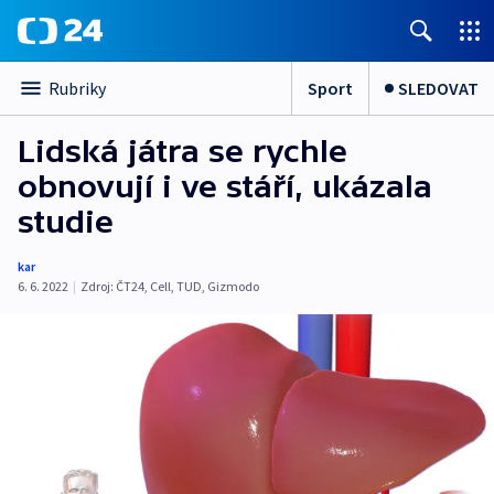
Sport
SLEDOVAT
Rubriky
Lidská játra se rychle
obnovují i ve stáří, ukázala
studie
kar
6. 6. 2022
|
Zdroj:
ČT24
,
Cell
,
TUD
,
Gizmodo