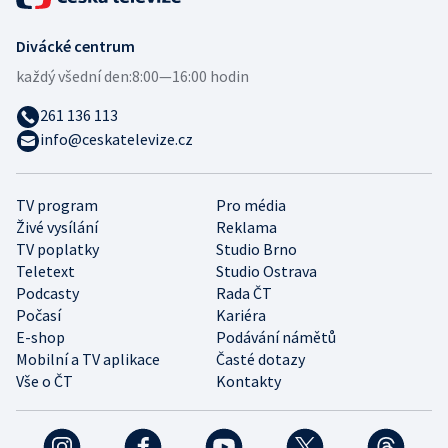
Divácké centrum
každý všední den:
8:00—16:00 hodin
261 136 113
info@ceskatelevize.cz
TV program
Pro média
Živé vysílání
Reklama
TV poplatky
Studio Brno
Teletext
Studio Ostrava
Podcasty
Rada ČT
Počasí
Kariéra
E-shop
Podávání námětů
Mobilní a TV aplikace
Časté dotazy
Vše o ČT
Kontakty