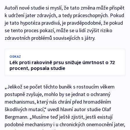
Autoři nové studie si myslí, že tato změna může přispět
k udržení jater zdravých, a tedy práceschopných. Pokud
je tato hypotéza pravdivá, je pravděpodobné, že pokud
se tento proces pokazí, může se u lidí zvýšit riziko
zdravotních problémů souvisejících s játry.
ODKAZ
Lék proti rakovině prsu snižuje úmrtnost o 72
procent, popsala studie
„Jelikož se počet těchto buněk s rostoucím věkem
postupně zvyšuje, mohlo by se jednat o ochranný
mechanismus, který nás chrání před hromaděním
škodlivých mutací,“ uvedl hlavní autor studie Olaf
Bergmann. „Musíme teď ještě zjistit, jestli existují
podobné mechanismy i u chronických onemocnění jater,