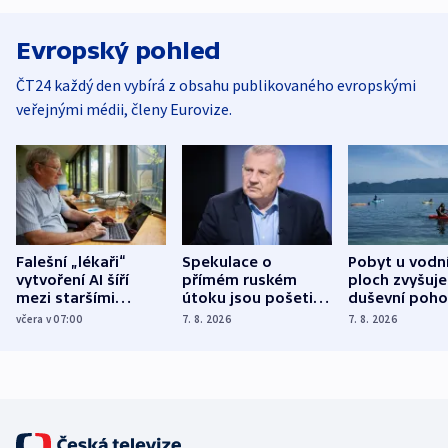
Evropský pohled
ČT24 každý den vybírá z obsahu publikovaného evropskými
veřejnými médii, členy Eurovize.
Falešní „lékaři“
Spekulace o
Pobyt u vodn
vytvoření AI šíří
přímém ruském
ploch zvyšuje
mezi staršími
útoku jsou pošetilé,
duševní poho
Poláky nebezpečné
míní estonský
ukázala
včera v 07:00
7. 8. 2026
7. 8. 2026
zdravotní rady
bezpečnostní
mezinárodní 
expert