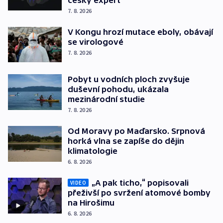
7. 8. 2026
V Kongu hrozí mutace eboly, obávají
se virologové
7. 8. 2026
Pobyt u vodních ploch zvyšuje
duševní pohodu, ukázala
mezinárodní studie
7. 8. 2026
Od Moravy po Maďarsko. Srpnová
horká vlna se zapíše do dějin
klimatologie
6. 8. 2026
„A pak ticho,“ popisovali
VIDEO
přeživší po svržení atomové bomby
na Hirošimu
6. 8. 2026