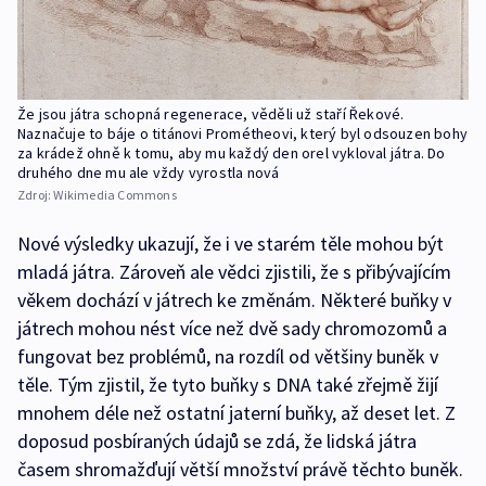
Že jsou játra schopná regenerace, věděli už staří Řekové.
Naznačuje to báje o titánovi Prométheovi, který byl odsouzen bohy
za krádež ohně k tomu, aby mu každý den orel vykloval játra. Do
druhého dne mu ale vždy vyrostla nová
Zdroj:
Wikimedia Commons
Nové výsledky ukazují, že i ve starém těle mohou být
mladá játra. Zároveň ale vědci zjistili, že s přibývajícím
věkem dochází v játrech ke změnám. Některé buňky v
játrech mohou nést více než dvě sady chromozomů a
fungovat bez problémů, na rozdíl od většiny buněk v
těle. Tým zjistil, že tyto buňky s DNA také zřejmě žijí
mnohem déle než ostatní jaterní buňky, až deset let. Z
doposud posbíraných údajů se zdá, že lidská játra
časem shromažďují větší množství právě těchto buněk.