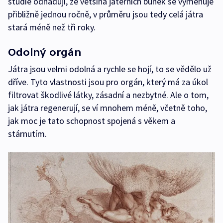
studie odhadují, že většina jaterních buněk se vyměňuje
přibližně jednou ročně, v průměru jsou tedy celá játra
stará méně než tři roky.
Odolný orgán
Játra jsou velmi odolná a rychle se hojí, to se vědělo už
dříve. Tyto vlastnosti jsou pro orgán, který má za úkol
filtrovat škodlivé látky, zásadní a nezbytné. Ale o tom,
jak játra regenerují, se ví mnohem méně, včetně toho,
jak moc je tato schopnost spojená s věkem a
stárnutím.