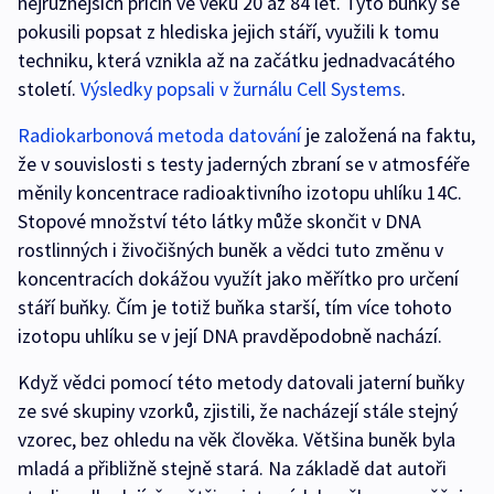
nejrůznějších příčin ve věku 20 až 84 let. Tyto buňky se
pokusili popsat z hlediska jejich stáří, využili k tomu
techniku, která vznikla až na začátku jednadvacátého
století.
Výsledky popsali v žurnálu Cell Systems
.
Radiokarbonová metoda datování
je založená na faktu,
že v souvislosti s testy jaderných zbraní se v atmosféře
měnily koncentrace radioaktivního izotopu uhlíku 14C.
Stopové množství této látky může skončit v DNA
rostlinných i živočišných buněk a vědci tuto změnu v
koncentracích dokážou využít jako měřítko pro určení
stáří buňky. Čím je totiž buňka starší, tím více tohoto
izotopu uhlíku se v její DNA pravděpodobně nachází.
Když vědci pomocí této metody datovali jaterní buňky
ze své skupiny vzorků, zjistili, že nacházejí stále stejný
vzorec, bez ohledu na věk člověka. Většina buněk byla
mladá a přibližně stejně stará. Na základě dat autoři