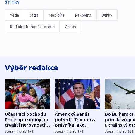
ŠTÍTKY
Věda
Játra
Medicína
Rakovina
Buňky
Radiokarbonová metoda
Orgán
Výběr redakce
Účastníci pochodu
Americký Senát
Do Bulharska
Pride upozorňují na
potvrdil Trumpova
pronikl zřejm
trvající nerovnosti i
právníka jako
ukrajinský dr
společenskou
ministra
explodoval k
včera
před 15
h
včera
před 15
h
včera
před 16
h