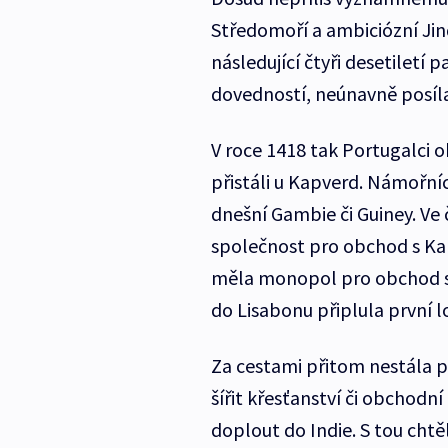
Středomoří a ambiciózní Ji
následující čtyři desetiletí 
dovedností, neúnavně posíla
V roce 1418 tak Portugalci ob
přistáli u Kapverd. Námořníci
dnešní Gambie či Guiney. Ve 
společnost pro obchod s Kan
měla monopol pro obchod se 
do Lisabonu připlula první l
Za cestami přitom nestála p
šířit křesťanství či obchodní
doplout do Indie. S tou chtě