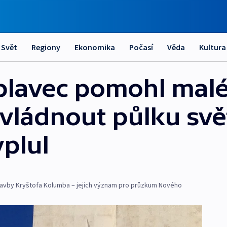
Svět
Regiony
Ekonomika
Počasí
Věda
Kultura
eplavec pomohl ma
vládnout půlku svě
yplul
plavby Kryštofa Kolumba – jejich význam pro průzkum Nového