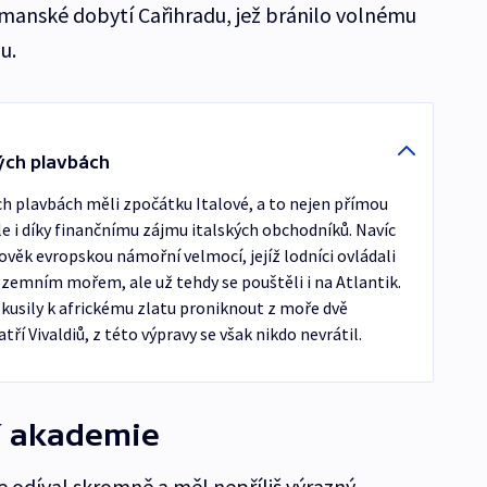
manské dobytí Cařihradu, jež bránilo volnému
u.
kých plavbách
ch plavbách měli zpočátku Italové, a to nejen přímou
le i díky finančnímu zájmu italských obchodníků. Navíc
dověk evropskou námořní velmocí, jejíž lodníci ovládali
zemním mořem, ale už tehdy se pouštěli i na Atlantik.
pokusily k africkému zlatu proniknout z moře dvě
ří Vivaldiů, z této výpravy se však nikdo nevrátil.
í akademie
e odíval skromně a měl nepříliš výrazný