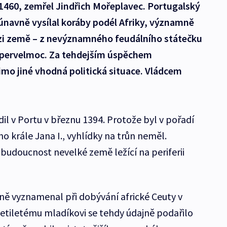
u 1460, zemřel Jindřich Mořeplavec. Portugalský
neúnavně vysílal koráby podél Afriky, významně
zi země – z nevýznamného feudálního státečku
upervelmoc. Za tehdejším úspěchem
mo jiné vhodná politická situace. Vládcem
il v Portu v březnu 1394. Protože byl v pořadí
 krále Jana I., vyhlídky na trůn neměl.
 budoucnost nevelké země ležící na periferii
ně vyznamenal při dobývání africké Ceuty v
etiletému mladíkovi se tehdy údajně podařilo