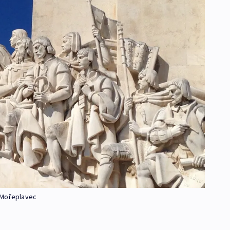
h Mořeplavec