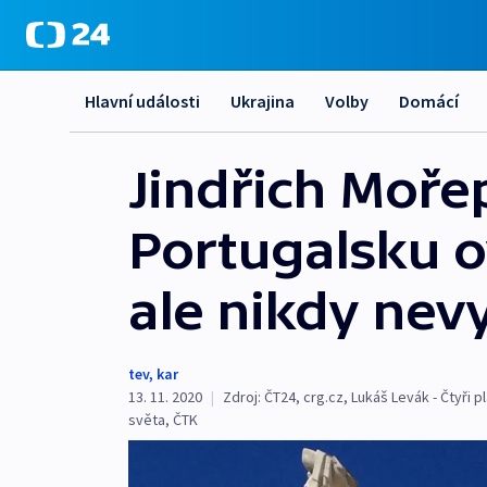
Hlavní události
Ukrajina
Volby
Domácí
Jindřich Moř
Portugalsku o
ale nikdy nev
tev
,
kar
13. 11. 2020
|
Zdroj:
ČT24
,
crg.cz
,
Lukáš Levák - Čtyři 
světa
,
ČTK