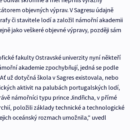
icátorem objevných výprav. V Sagresu údajně
afy či stavitele lodí a založil námořní akademii
tejně jako veškeré objevné výpravy, později sám
ofické fakulty Ostravské univerzity nyní někteří
 námořní akademie zpochybňují, jedná se podle
„Ať už dotyčná škola v Sagres existovala, nebo
tických aktivit na palubách portugalských lodí,
rávě námořníci typu prince Jindřicha, v přímé
hií, položili základy technické a technologické
ejich oceánský rozmach umožnila,“ uvedl