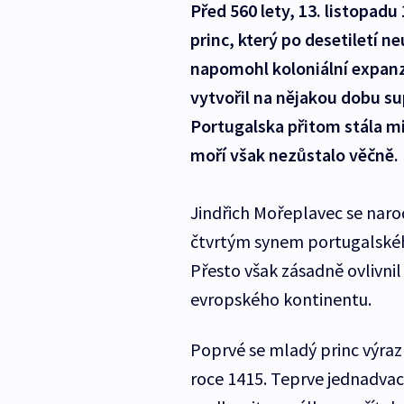
Před 560 lety, 13. listopad
princ, který po desetiletí 
napomohl koloniální expan
vytvořil na nějakou dobu s
Portugalska přitom stála mi
moří však nezůstalo věčně.
Jindřich Mořeplavec se narod
čtvrtým synem portugalského
Přesto však zásadně ovlivnil
evropského kontinentu.
Poprvé se mladý princ výraz
roce 1415. Teprve jednadvac