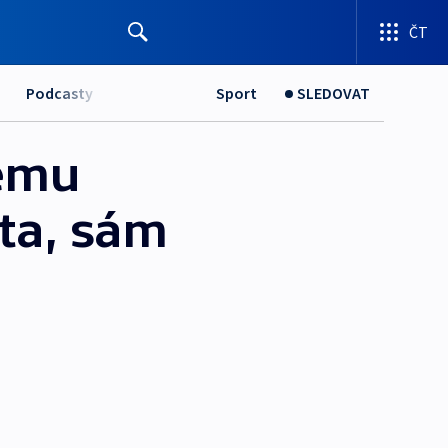
ČT
Podcasty
Sport
SLEDOVAT
lému
ta, sám