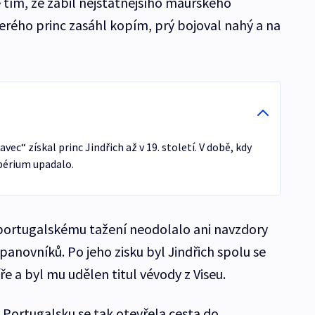
tím, že zabil nejstatnějšího maurského
terého princ zasáhl kopím, prý bojoval nahý a na
ec“ získal princ Jindřich až v 19. století. V době, kdy
périum upadalo.
 portugalskému tažení neodolalo ani navzdory
anovníků. Po jeho zisku byl Jindřich spolu se
ře a byl mu udělen titul vévody z Viseu.
Portugalsku se tak otevřela cesta do