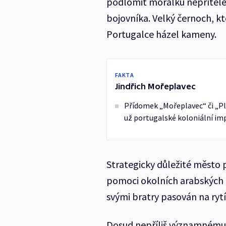
podlomit morálku nepřítele 
bojovníka. Velký černoch, k
Portugalce házel kameny.
FAKTA
Jindřich Mořeplavec
Přídomek „Mořeplavec“ či „Plav
už portugalské koloniální im
Strategicky důležité město
pomoci okolních arabských p
svými bratry pasován na rytí
Dosud nepříliš významnému 