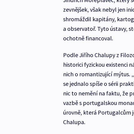
zevnějšek, však nebyl jen in
shromáždil kapitány, kartogr
a observatoř. Tyto ústavy, s
ochotně financoval.
Podle Jiřího Chalupy z Filoz
historici fyzickou existenci
nich o romantizující mýtus. 
se jednalo spíše o sérii prak
nic to nemění na faktu, že p
vazbě s portugalskou monarc
úrovně, která Portugalcům j
Chalupa.