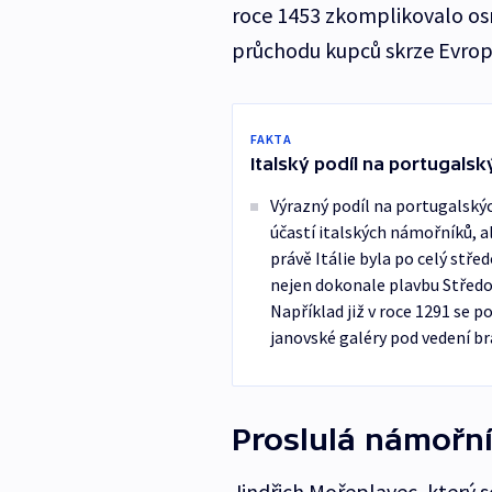
roce 1453 zkomplikovalo os
průchodu kupců skrze Evrop
FAKTA
Italský podíl na portugals
Výrazný podíl na portugalský
účastí italských námořníků, a
právě Itálie byla po celý stře
nejen dokonale plavbu Středo
Například již v roce 1291 se 
janovské galéry pod vedení brat
Proslulá námořn
Jindřich Mořeplavec, který s