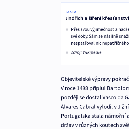
FAKTA
Jindřich a šíření křesťanství
Přes svou výjimečnost a nadš
své doby. Sám se násilně snaži
nespatřoval nic nepatřičného
Zdroj: Wikipedie
Objevitelské výpravy pokračo
V roce 1488 připlul Bartolo
později se dostal Vasco da 
Álvares Cabral vylodil v Jižn
Portugalska stala námořní 
držav v různých koutech světa