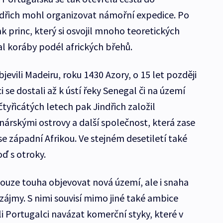
ndřich mohl organizovat námořní expedice. Po
pak princ, který si osvojil mnoho teoretických
l koráby podél afrických břehů.
jevili Madeiru, roku 1430 Azory, o 15 let později
 se dostali až k ústí řeky Senegal či na území
čtyřicátých letech pak Jindřich založil
árskými ostrovy a další společnost, která zase
západní Afrikou. Ve stejném desetiletí také
oď s otroky.
ouze touha objevovat nová území, ale i snaha
 zájmy. S nimi souvisí mimo jiné také ambice
li Portugalci navázat komerční styky, které v