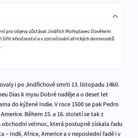
ení pro objevy zůstával Jindřich Mořeplavec člověkem
l šířit křesťanství a v zotročování afrických domorodců
.
valy i po Jindřichově smrti 13. listopadu 1460.
meu Dias k mysu Dobré naděje a o deset let
Gama do kýžené Indie. V roce 1500 se pak Pedro
í Americe. Během 15. a 16. století se tak z
a obchodní velmoc, která postupně získala řadu
 – Indii, Africe, Americe a v neposlední řadě i v