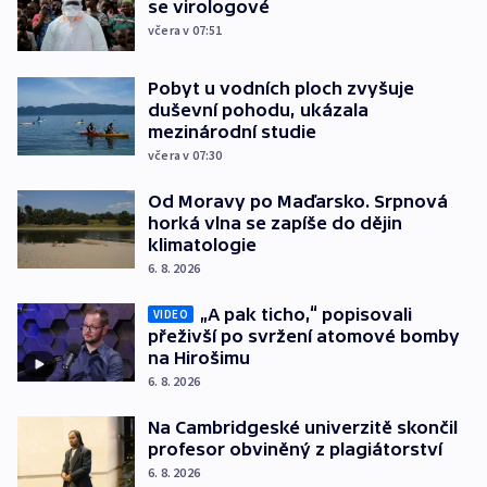
se virologové
včera v 07:51
Pobyt u vodních ploch zvyšuje
duševní pohodu, ukázala
mezinárodní studie
včera v 07:30
Od Moravy po Maďarsko. Srpnová
horká vlna se zapíše do dějin
klimatologie
6. 8. 2026
„A pak ticho,“ popisovali
VIDEO
přeživší po svržení atomové bomby
na Hirošimu
6. 8. 2026
Na Cambridgeské univerzitě skončil
profesor obviněný z plagiátorství
6. 8. 2026