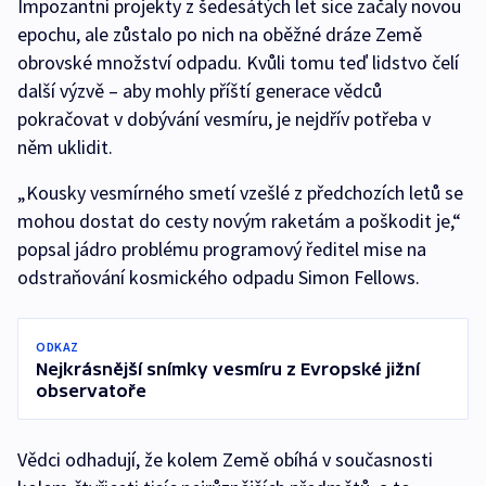
Impozantní projekty z šedesátých let sice začaly novou
epochu, ale zůstalo po nich na oběžné dráze Země
obrovské množství odpadu. Kvůli tomu teď lidstvo čelí
další výzvě – aby mohly příští generace vědců
pokračovat v dobývání vesmíru, je nejdřív potřeba v
něm uklidit.
„Kousky vesmírného smetí vzešlé z předchozích letů se
mohou dostat do cesty novým raketám a poškodit je,“
popsal jádro problému programový ředitel mise na
odstraňování kosmického odpadu Simon Fellows.
ODKAZ
Nejkrásnější snímky vesmíru z Evropské jižní
observatoře
Vědci odhadují, že kolem Země obíhá v současnosti