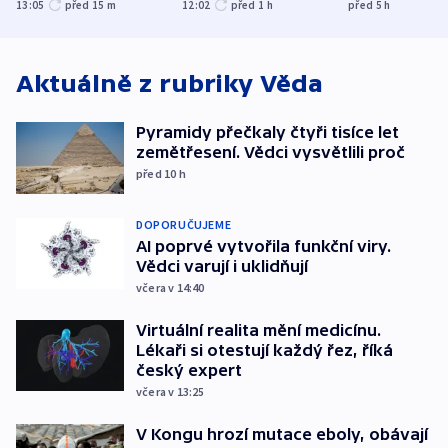
explodoval kilometr
společenskou
bývalého šéf
13:05
před 15
m
12:02
před 1
h
před 5
h
od plynovodu
atmosféru
nejvyššího s
Aktuálně z rubriky
Věda
Pyramidy přečkaly čtyři tisíce let
zemětřesení. Vědci vysvětlili proč
před 10
h
DOPORUČUJEME
AI poprvé vytvořila funkční viry.
Vědci varují i uklidňují
včera v 14:40
Virtuální realita mění medicínu.
Lékaři si otestují každý řez, říká
český expert
včera v 13:25
V Kongu hrozí mutace eboly, obávají