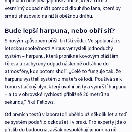
například neuspěla japonská mise, která chtěla
vesmírný odpad ničit pomocí dlouhého lana, které by
smetí shazovalo na nižší oběžnou dráhu.
Bude lepší harpuna, nebo obří síť?
S novým způsobem přišli britští vědci. Ve spolupráci s
leteckou společností Airbus vymysleli jednoduchý
systém – harpunu, která pronikne kovovým pláštěm
tělesa a zachycený odpad následně odtáhne do
atmosféry, kde potom shoří. „Celé to funguje tak, že
harpunu vystřelí systém z mateřské lodi. Používá se k
tomu stlačený plyn, který uvolní písty a vymrští harpunu
– a to v obrovské rychlosti přibližně 20 metrů za
sekundu,“ říká Fellows.
Od prvních testů v laboratoři uběhlo už několik let a teď
se systém podařilo ozkoušet i v praxi. Pro experty jde o
příslib do budoucna, avšak nespoléhají jenom na něj.