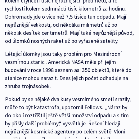
kolem čtyřiceti tisíc nejrůznějších předmětů, a to
rychlostí kolem sedmnácti tisíc kilometrů za hodinu.
Dohromady jde o více než 7,5 tisíce tun odpadu. Mají
nejrůznější velikosti, od několika milimetrů až po
několik desítek centimetrů. Mají také nejrůznější původ,
od úlomků nosných raket až po vyřazené satelity.
Létající úlomky jsou taky problém pro Mezinárodní
vesmírnou stanici. Americká NASA měla při jejím
budování v roce 1998 seznam asi 350 objektů, které do
stanice mohou narazit. Dnes jejich počet odhaduje na
zhruba trojnásobek.
Pokud by se nějaké dva kusy vesmírného smetí srazily,
může to být katastrofa, upozornil Fellows. „Náraz by
do okolí roztříštil ještě větší množství odpadu a s tím
by přišly další problémy,“ vysvětluje. Řešení hledají
nejrůznější kosmické agentury po celém světě. Vloni