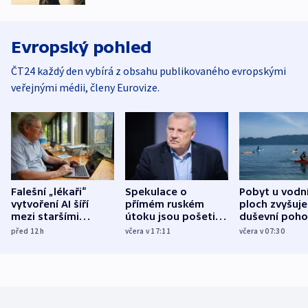
Evropský pohled
ČT24 každý den vybírá z obsahu publikovaného evropskými
veřejnými médii, členy Eurovize.
Falešní „lékaři“
Spekulace o
Pobyt u vodn
vytvoření AI šíří
přímém ruském
ploch zvyšuje
mezi staršími
útoku jsou pošetilé,
duševní poho
Poláky nebezpečné
míní estonský
ukázala
před 12
h
včera v 17:11
včera v 07:30
zdravotní rady
bezpečnostní
mezinárodní 
expert