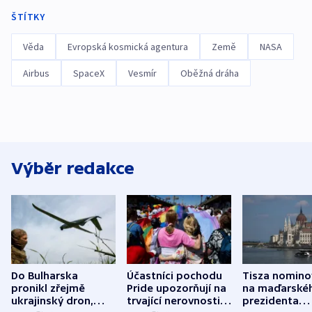
ŠTÍTKY
Věda
Evropská kosmická agentura
Země
NASA
Airbus
SpaceX
Vesmír
Oběžná dráha
Výběr redakce
Do Bulharska
Účastníci pochodu
Tisza nomino
pronikl zřejmě
Pride upozorňují na
na maďarské
ukrajinský dron,
trvající nerovnosti i
prezidenta