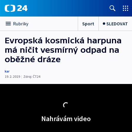
Sport
SLEDOVAT
Rubriky
Evropská kosmická harpuna
má ničit vesmírný odpad na
oběžné dráze
kar
19. 2. 2019
|
Zdroj:
ČT24
Nahrávám video