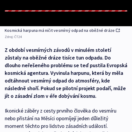
Kosmická harpuna má ničit vesmírný odpad na oběžné dráze
Zdroj:
ČT24
Z období vesmírných závodů v minulém století
zůstaly na oběžné dráze tisíce tun odpadu. Do
dlouho neřešeného problému se teď pustila Evropská
kosmická agentura. Vyvinula harpunu, která by měla
odtáhnout vesmírný odpad do atmosféry, kde
následně shoří. Pokud se pilotní projekt podaří, může
jít o zásadní zlom v éře dobývání kosmu.
Ikonické záběry z cesty prvního člověka do vesmíru
nebo přistání na Měsíci opomíjejí jeden důležitý
moment těchto pro lidstvo zásadních událostí.