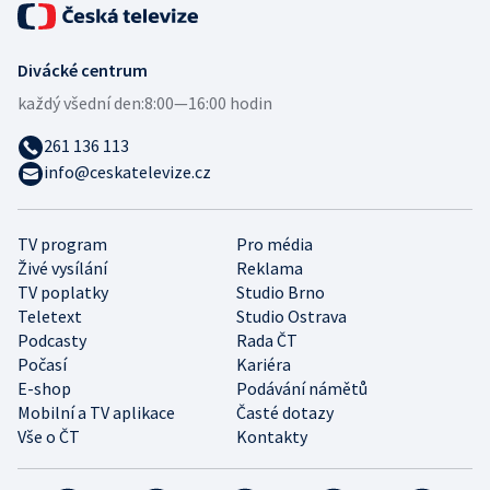
Divácké centrum
každý všední den:
8:00—16:00 hodin
261 136 113
info@ceskatelevize.cz
TV program
Pro média
Živé vysílání
Reklama
TV poplatky
Studio Brno
Teletext
Studio Ostrava
Podcasty
Rada ČT
Počasí
Kariéra
E-shop
Podávání námětů
Mobilní a TV aplikace
Časté dotazy
Vše o ČT
Kontakty