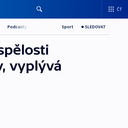
ČT
Podcasty
Sport
SLEDOVAT
pělosti
v, vyplývá