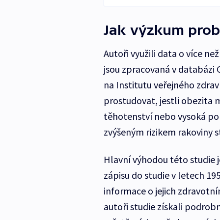
Jak výzkum prob
Autoři využili data o více ne
jsou zpracovaná v databázi
na Institutu veřejného zdra
prostudovat, jestli obezita
těhotenství nebo vysoká p
zvýšeným rizikem rakoviny st
Hlavní výhodou této studie je 
zápisu do studie v letech 1
informace o jejich zdravotní
autoři studie získali podro