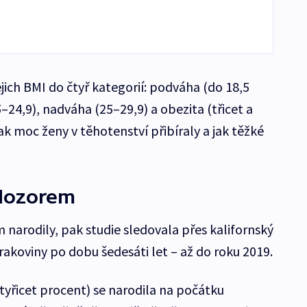
ejich BMI do čtyř kategorií: podváha (do 18,5
24,9), nadváha (25–29,9) a obezita (třicet a
 jak moc ženy v těhotenství přibíraly a jak těžké
 dozorem
 narodily, pak studie sledovala přes kalifornský
 rakoviny po dobu šedesáti let – až do roku 2019.
tyřicet procent) se narodila na počátku