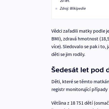
20 let.
Zdroj: Wikipedie
Vědci zařadili matky podle j
BMI), zdravá hmotnost (18,5–
více). Sledovalo se pak i to,
děti se jim rodily.
Šedesát let pod
Děti, které se těmto matkám
registr monitorující případy
Většina z 18 751 dětí (osmač