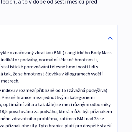
écích, a to v době od šesti měsíců před
vykle označovaný zkratkou BMI (z anglického Body Mass
ko indikátor podváhy, normální tělesné hmotnosti,
 statistické porovnávání tělesné hmotnosti lidí s
tá tak, že se hmotnost člověka v kilogramech vydělí
 metrech.
y indexu v rozmezí přibližně od 15 (závažná podvýživa)
. Přesné hranice mezi jednotlivými kategoriemi
, optimální váha a tak dále) se mezi různými odborníky
od 18,5 považováno za podváhu, která může být příznakem
 jiného zdravotního problému, zatímco BMI nad 25 se
za příznak obezity. Tyto hranice platí pro dospělé starší