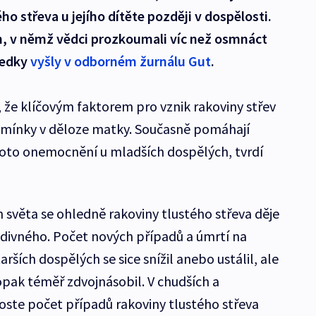
ého střeva u jejího dítěte později v dospělosti.
, v němž vědci prozkoumali víc než osmnáct
sledky
vyšly v odborném žurnálu Gut
.
 že klíčovým faktorem pro vznik rakoviny střev
mínky v děloze matky. Současně pomáhají
ohoto onemocnění u mladších dospělých, tvrdí
světa se ohledně rakoviny tlustého střeva děje
divného. Počet nových případů a úmrtí na
arších dospělých se sice snížil anebo ustálil, ale
pak téměř zdvojnásobil. V chudších a
ste počet případů rakoviny tlustého střeva