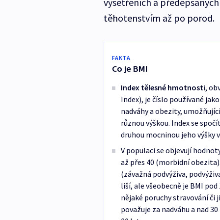
vyšetřeních a předepsaných l
těhotenstvím až po porod.
FAKTA
Co je BMI
Index tělesné hmotnosti
, ob
Index), je číslo používané ja
nadváhy a obezity, umožňující
různou výškou. Index se spočí
druhou mocninou jeho výšky v
V populaci se objevují hodnot
až přes 40 (morbidní obezita)
(závažná podvýživa, podvýživa
liší, ale všeobecně je BMI p
nějaké poruchy stravování či
považuje za nadváhu a nad 30 