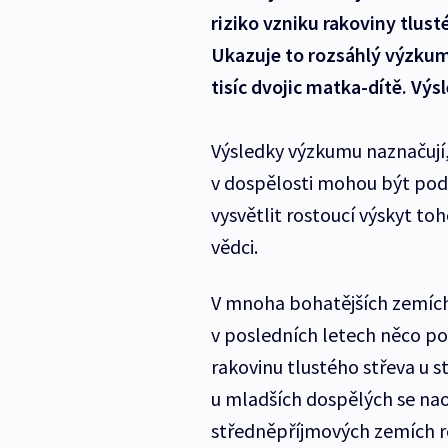
riziko vzniku rakoviny tlust
Ukazuje to rozsáhlý výzkum
tisíc dvojic matka-dítě. Vý
Výsledky výzkumu naznačují,
v dospělosti mohou být pod
vysvětlit rostoucí výskyt t
vědci.
V mnoha bohatějších zemích 
v posledních letech něco po
rakovinu tlustého střeva u st
u mladších dospělých se nao
středněpříjmových zemích ro