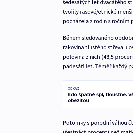
šedesátých let dvacátého stol
tvořily rasové/etnické menš
pocházela z rodin s ročním
Během sledovaného období 
rakovina tlustého střeva u o
polovina z nich (48,5 proce
padesáti let. Téměř každý pá
ODKAZ
Kdo špatně spí, tloustne. V
obezitou
Potomky s porodní váhou čty
(šestnáct procent) než mat