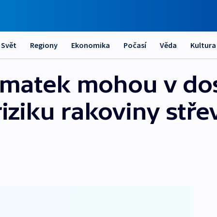
Svět
Regiony
Ekonomika
Počasí
Věda
Kultura
 matek mohou v dos
riziku rakoviny stře