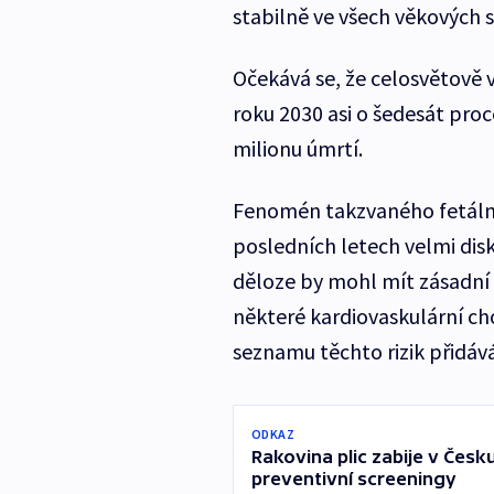
stabilně ve všech věkových 
Očekává se, že celosvětově v
roku 2030 asi o šedesát proc
milionu úmrtí.
Fenomén takzvaného fetální
posledních letech velmi disk
děloze by mohl mít zásadní 
některé kardiovaskulární ch
seznamu těchto rizik přidává
ODKAZ
Rakovina plic zabije v Česku 
preventivní screeningy