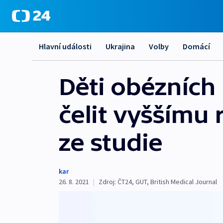
Hlavní události
Ukrajina
Volby
Domácí
Děti obézních
čelit vyššímu 
ze studie
kar
26. 8. 2021
|
Zdroj:
ČT24
,
GUT
,
British Medical Journal