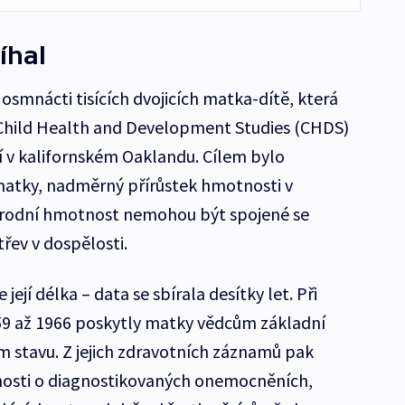
íhal
ž osmnácti tisících dvojicích matka-dítě, která
 Child Health and Development Studies (CHDS)
ví v kalifornském Oaklandu. Cílem bylo
 matky, nadměrný přírůstek hmotnosti v
orodní hmotnost nemohou být spojené se
řev v dospělosti.
její délka – data se sbírala desítky let. Při
959 až 1966 poskytly matky vědcům základní
m stavu. Z jejich zdravotních záznamů pak
bnosti o diagnostikovaných onemocněních,