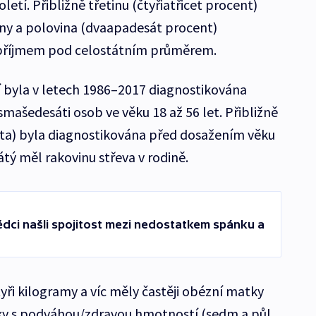
etí. Přibližně třetinu (čtyřiatřicet procent)
iny a polovina (dvaapadesát procent)
 příjmem pod celostátním průměrem.
byla v letech 1986–2017 diagnostikována
smašedesáti osob ve věku 18 až 56 let. Přibližně
nta) byla diagnostikována před dosažením věku
tý měl rakovinu střeva v rodině.
ědci našli spojitost mezi nedostatkem spánku a
ři kilogramy a víc měly častěji obézní matky
ky s podváhou/zdravou hmotností (sedm a půl