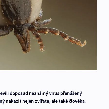
bjevili doposud neznámý virus přenášený
pný nakazit nejen zvířata, ale také člověka.