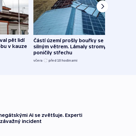
al pět lidí
Částí území prošly bouřky se
Česk
obu v kauze
silným větrem. Lámaly stromy a
stud
poničily střechu
cenu 
včera
před 10
hodinami
včera
negátskými AI se zvětšuje. Experti
í závažný incident