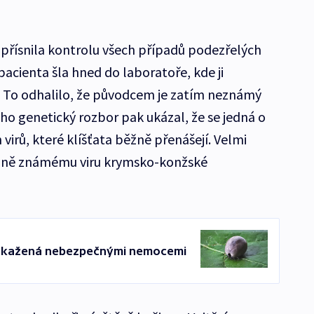
přísnila kontrolu všech případů podezřelých
pacienta šla hned do laboratoře, kde ji
. To odhalilo, že původcem je zatím neznámý
Jeho genetický rozbor pak ukázal, že se jedná o
virů, které klíšťata běžně přenášejí. Velmi
alně známému viru krymsko-konžské
 nakažená nebezpečnými nemocemi