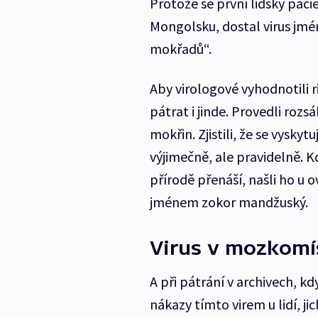
Protože se první lidský paci
Mongolsku, dostal virus jmén
mokřadů“.
Aby virologové vyhodnotili r
pátrat i jinde. Provedli roz
mokřin. Zjistili, že se vyskytu
výjimečně, ale pravidelně. Kd
přírodě přenáší, našli ho u 
jménem zokor mandžuský.
Virus v mozkomíš
A při pátrání v archivech, kd
nákazy tímto virem u lidí, j