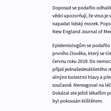
Doposud se podařilo odhalit 
vědci upozorňují, že virus j
napadat lidský mozek. Popsa
New England Journal of Med
Epidemiologům se podařilo v
prvního člověka, který se tím
červnu roku 2019. Do nemoc
přijali jednašedesátiletého
silnými bolestmi hlavy a př
současně. Nereagoval na léčb
Dokázal ale ještě lékařům p
byl pokousán klíštětem.