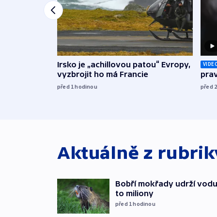
Irsko je „achillovou patou“ Evropy,
VIDE
vyzbrojit ho má Francie
prav
před 1
hodinou
před 
Aktuálně z rubri
Bobří mokřady udrží vodu i
to miliony
před 1
hodinou