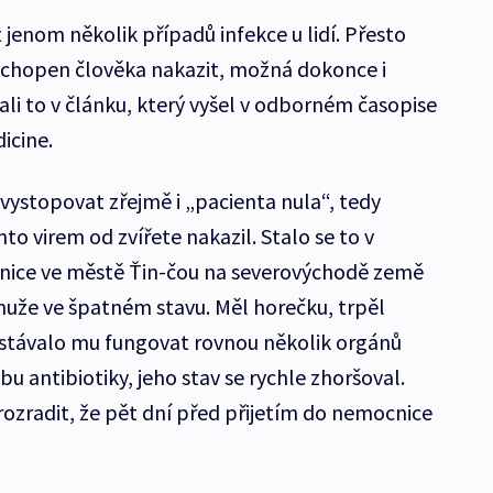
jenom několik případů infekce u lidí. Přesto
e schopen člověka nakazit, možná dokonce i
li to v článku, který vyšel v odborném časopise
icine.
ystopovat zřejmě i „pacienta nula“, tedy
to virem od zvířete nakazil. Stalo se to v
nice ve městě Ťin-čou na severovýchodě země
 muže ve špatném stavu. Měl horečku, trpěl
estávalo mu fungovat rovnou několik orgánů
u antibiotiky, jeho stav se rychle zhoršoval.
rozradit, že pět dní před přijetím do nemocnice