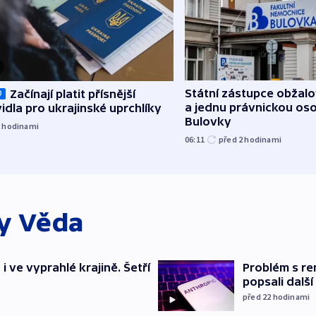
Státní zástupce obžalov
Začínají platit přísnější
O
a jednu právnickou os
idla pro ukrajinské uprchlíky
Bulovky
2
hodinami
06:11
před 2
hodinami
ky
Věda
 ve vyprahlé krajině. Šetří
Problém s re
popsali dalš
před 22
hodinami