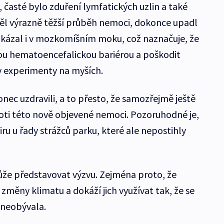
 časté bylo zduření lymfatických uzlin a také
měl výrazně těžší průběh nemoci, dokonce upadl
rokázal i v mozkomíšním moku, což naznačuje, že
u hematoencefalickou bariérou a poškodit
y experimenty na myších.
konec uzdravili, a to přesto, že samozřejmě ještě
roti této nově objevené nemoci. Pozoruhodné je,
viru u řady strážců parku, které ale nepostihly
může představovat výzvu. Zejména proto, že
změny klimatu a dokáží jich využívat tak, že se
d neobývala.