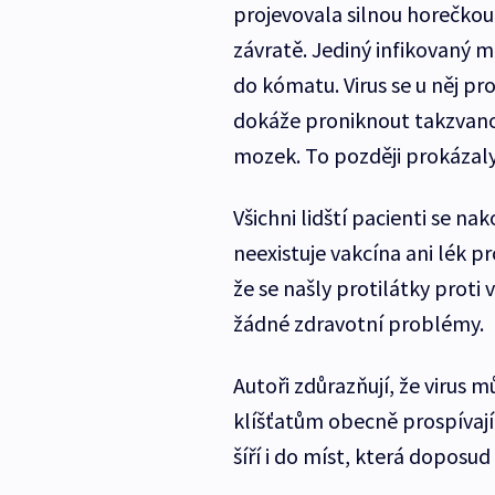
projevovala silnou horečkou,
závratě. Jediný infikovaný 
do kómatu. Virus se u něj p
dokáže proniknout takzvano
mozek. To později prokázal
Všichni lidští pacienti se na
neexistuje vakcína ani lék p
že se našly protilátky proti 
žádné zdravotní problémy.
Autoři zdůrazňují, že virus 
klíšťatům obecně prospívají 
šíří i do míst, která doposu