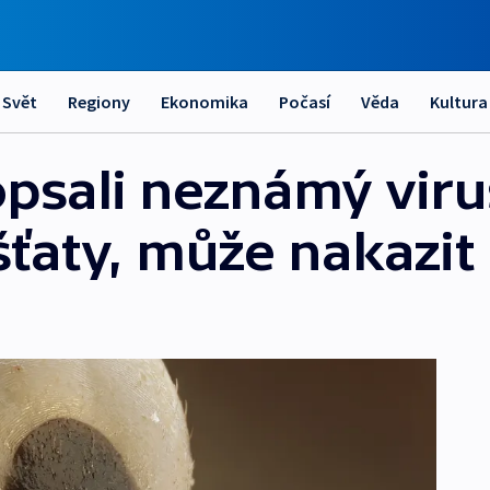
Svět
Regiony
Ekonomika
Počasí
Věda
Kultura
opsali neznámý viru
šťaty, může nakazit