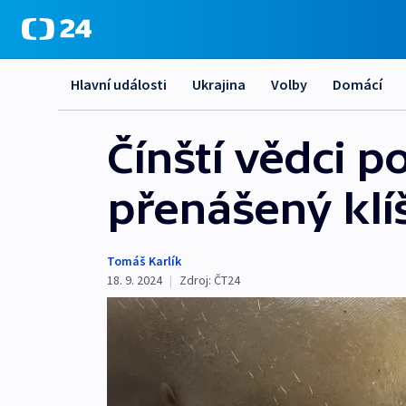
Hlavní události
Ukrajina
Volby
Domácí
Čínští vědci p
přenášený klí
Tomáš Karlík
18. 9. 2024
|
Zdroj:
ČT24