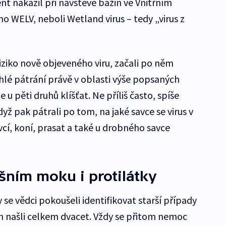
ent nakazil při návštěvě bažin ve Vnitřním
o WELV, neboli Wetland virus – tedy „virus z
iziko nově objeveného viru, začali po něm
sáhlé pátrání právě v oblasti výše popsaných
je u pěti druhů klíšťat. Ne příliš často, spíše
yž pak pátrali po tom, na jaké savce se virus v
ovcí, koní, prasat a také u drobného savce
ním moku i protilátky
y se vědci pokoušeli identifikovat starší případy
ich našli celkem dvacet. Vždy se přitom nemoc