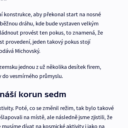
í konstrukce, aby překonal start na nosné
 oběžnou dráhu, kde bude vystaven velkým
vládnout provést ten pokus, to znamená, že
st provedení, jeden takový pokus stojí
dodává Michovský.
uzemsku jednou z už několika desítek firem,
ky do vesmírného průmyslu.
ináší korun sedm
tivity. Poté, co se změnil režim, tak bylo takové
lapovali na místě, ale následně jsme zjistili, že
 musíme dívat na kosmické aktivity i jako na