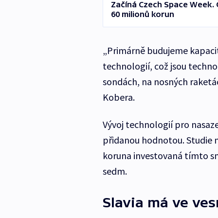
Začíná Czech Space Week. 
60 milionů korun
„Primárně budujeme kapacit
technologií, což jsou technol
sondách, na nosných raketá
Kobera.
Vývoj technologií pro nasaz
přidanou hodnotou. Studie m
koruna investovaná tímto s
sedm.
Slavia má ve ve