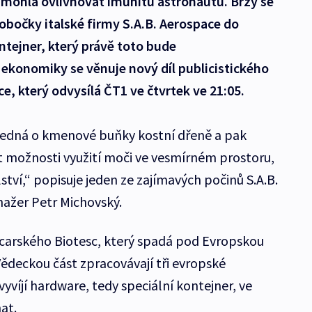
 mohla ovlivňovat imunitu astronautů. Brzy se
obočky italské firmy S.A.B. Aerospace do
ntejner, který právě toto bude
ekonomiky se věnuje nový díl publicistického
e, který odvysílá ČT1 ve čtvrtek ve 21:05.
 jedná o kmenové buňky kostní dřeně a pak
 možnosti využití moči ve vesmírném prostoru,
tví,“ popisuje jeden ze zajímavých počinů S.A.B.
ažer Petr Michovský.
ýcarského Biotesc, který spadá pod Evropskou
ědeckou část zpracovávají tři evropské
 vyvíjí hardware, tedy speciální kontejner, ve
at.