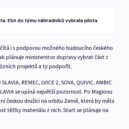
a. ESA do týmu náhradníků vybrala pilota
očítá i s podporou možného budoucího českého
ak plánuje ministerstvo dopravy vybrat část z
zních projektů a ty podpořit.
y SLAVIA, REMEC, LVICE 2, SOVA, QUIVIC, AMBIC
LAVIA se upíná největší pozornost. Po Magionu
ní českou družici na orbitu Země, která by měla
t těžby materiálu z nich. Start se plánuje na