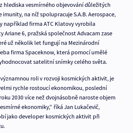
z hlediska vesmírného objevování důležitých
 imunity, na níž spolupracuje S.A.B. Aerospace,
y například firma ATC Klatovy vyrobila
 Ariane 6, pražská společnost Advacam zase
eré už několik let fungují na Mezinárodní
 třeba firma Spaceknow, která pomocí umělé
vyhodnocovat satelitní snímky celého světa.
významnou roli v rozvoji kosmických aktivit, je
e velmi rychle rostoucí ekonomikou, poslední
 roku 2030 více než dvojnásobně naroste objem
esmírné ekonomiky,“ říká Jan Lukačevič,
bí jako developer kosmických aktivit při
u.