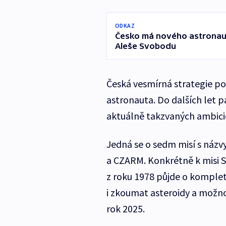
ODKAZ
Česko má nového astronaut
Aleše Svobodu
Česká vesmírná strategie p
astronauta. Do dalších let p
aktuálně takzvaných ambició
Jedná se o sedm misí s názv
a CZARM. Konkrétně k misi S
z roku 1978 půjde o komplet
i zkoumat asteroidy a možnos
rok 2025.