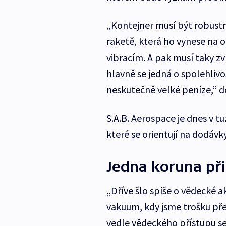
„Kontejner musí být robustn
raketě, která ho vynese na
vibracím. A pak musí taky z
hlavně se jedná o spolehlivo
neskutečně velké peníze,“ 
S.A.B. Aerospace je dnes v t
které se orientují na dodáv
Jedna koruna př
„Dříve šlo spíše o vědecké ak
vakuum, kdy jsme trošku přeš
vedle vědeckého přístupu se