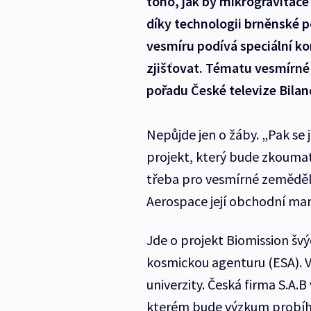
toho, jak by mikrogravitace
díky technologii brněnské p
vesmíru podívá speciální ko
zjišťovat. Tématu vesmírné 
pořadu České televize Bilanc
Nepůjde jen o žáby. „Pak se
projekt, který bude zkoumat
třeba pro vesmírné zeměděls
Aerospace její obchodní man
Jde o projekt Biomission šv
kosmickou agenturu (ESA). V
univerzity. Česká firma S.A.B
kterém bude výzkum probíh