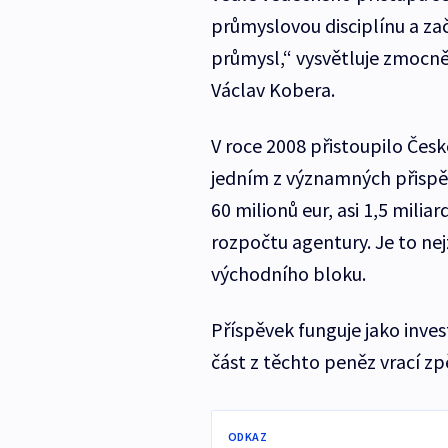
průmyslovou disciplínu a za
průmysl,“ vysvětluje zmocně
Václav Kobera.
V roce 2008 přistoupilo Česk
jedním z významných přispěv
60 milionů eur, asi 1,5 mili
rozpočtu agentury. Je to ne
východního bloku.
Příspěvek funguje jako inves
část z těchto peněz vrací zp
ODKAZ