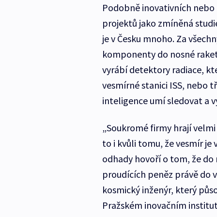
Podobně inovativních nebo 
projektů jako zmíněná studie
je v Česku mnoho. Za všechn
komponenty do nosné rakety
vyrábí detektory radiace, kt
vesmírné stanici ISS, nebo
inteligence umí sledovat a 
„Soukromé firmy hrají velmi 
to i kvůli tomu, že vesmír j
odhady hovoří o tom, že do
proudících peněz právě do v
kosmický inženýr, který půso
Pražském inovačním institut