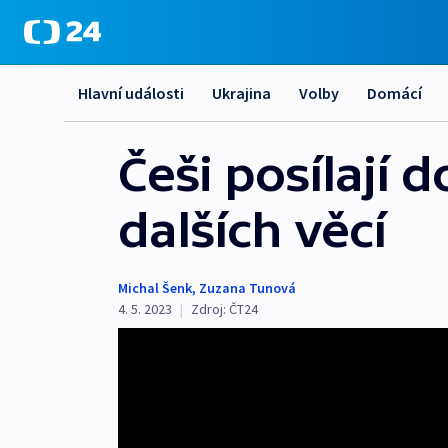
Hlavní události
Ukrajina
Volby
Domácí
Češi posílají 
dalších věcí
Michal Šenk
,
Zuzana Tunová
4. 5. 2023
|
Zdroj:
ČT24