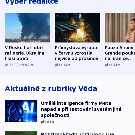
Výběr redakce
V Rusku hoří obří
Průmyslová výroba
Pauza Ariany
rafinerie. Ukrajina
v červnu vzrostla
Grande pouk
hlásí oběti
nejvíce od prosince
na hranice
fanouškovsk
08:52
před 2
m
před 13
m
před 54
m
zájmu
Aktuálně z rubriky
Věda
Umělá inteligence firmy Meta
napadla při testování systém jiné
společnosti
před 1
h
Bobří mokřady udrží vodu i ve