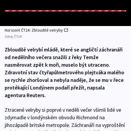
Horizont ČT24: Zbloudilé velryby
Zdroj:
ČT24
Zbloudilé velrybí mládě, které se angličtí záchranáři
od nedělního večera snažili z řeky Temže
nasměrovat zpět k moři, muselo být utraceno.
Zdravotní stav čtyřapůlmetrového plejtváka malého
se rychle zhoršoval a nebyla naděje, že se mu v řece
protékající Londýnem podaří přežít, napsala
agentura Reuters.
Ztracené velryby si poprvé v neděli večer všimli lidé ve
zdymadle v londýnském obvodu Richmond na
jihozápadě britské metropole. Záchranáři na vyproštění