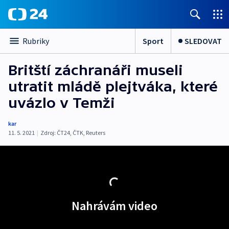
Sport
SLEDOVAT
Rubriky
Britští záchranáři museli
utratit mládě plejtváka, které
uvázlo v Temži
kar
11. 5. 2021
|
Zdroj:
ČT24
,
ČTK
,
Reuters
Nahrávám video