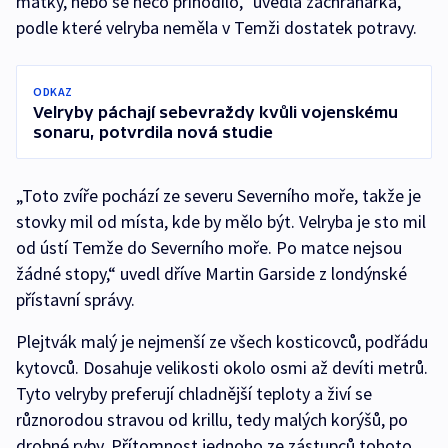
matky, nebo se něco přihodilo,“ uvedla záchranářka,
podle které velryba neměla v Temži dostatek potravy.
ODKAZ
Velryby páchají sebevraždy kvůli vojenskému
sonaru, potvrdila nová studie
„Toto zvíře pochází ze severu Severního moře, takže je
stovky mil od místa, kde by mělo být. Velryba je sto mil
od ústí Temže do Severního moře. Po matce nejsou
žádné stopy,“ uvedl dříve Martin Garside z londýnské
přístavní správy.
Plejtvák malý je nejmenší ze všech kosticovců, podřádu
kytovců. Dosahuje velikosti okolo osmi až devíti metrů.
Tyto velryby preferují chladnější teploty a živí se
různorodou stravou od krillu, tedy malých korýšů, po
drobné ryby. Přítomnost jednoho ze zástupců tohoto