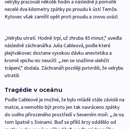
velryby pracovali několik hodin a následně jí pomohli
necelé dva kilometry zpátky po proudu k ústí Temže.
Kytovec však zamířil opět proti proudu a znovu uvázl.
„Velrybu utratí. Hodně trpí, už zhruba 45 minut,“ uvedla
následně záchranářka Julia Cableová, podle které
plejtvákovec dostane vysokou dávku anestetika a
kromě vpichu nic neucítí. „Jen se snažíme ulehčit
trápení,“ dodala. Záchranáři později potvrdili, že velrybu
utratili.
Tragédie v oceánu
Podle Cableové je možné, že bylo mládě stále závislé na
matce, a nemohlo být proto jen tak navráceno zpátky
do svého přirozeného prostředí v Severním moři. „Je na
tom špatně s živinami. Buď se příliš brzy oddělilo od