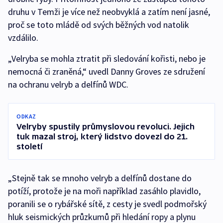
druhu v Temži je více než neobvyklá a zatím není jasné,
proč se toto mládě od svých běžných vod natolik
vzdálilo.
„Velryba se mohla ztratit při sledování kořisti, nebo je
nemocná či zraněná,“ uvedl Danny Groves ze sdružení
na ochranu velryb a delfínů WDC.
ODKAZ
Velryby spustily průmyslovou revoluci. Jejich
tuk mazal stroj, který lidstvo dovezl do 21.
století
„Stejně tak se mnoho velryb a delfínů dostane do
potíží, protože je na moři například zasáhlo plavidlo,
poranili se o rybářské sítě, z cesty je svedl podmořský
hluk seismických průzkumů při hledání ropy a plynu