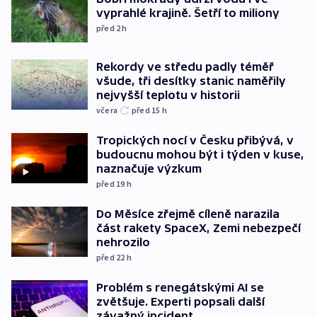
vyprahlé krajině. Šetří to miliony
před 2
h
Rekordy ve středu padly téměř
všude, tři desítky stanic naměřily
nejvyšší teplotu v historii
včera
před 15
h
Tropických nocí v Česku přibývá, v
budoucnu mohou být i týden v kuse,
naznačuje výzkum
před 19
h
Do Měsíce zřejmě cíleně narazila
část rakety SpaceX, Zemi nebezpečí
nehrozilo
před 22
h
Problém s renegátskými AI se
zvětšuje. Experti popsali další
závažný incident