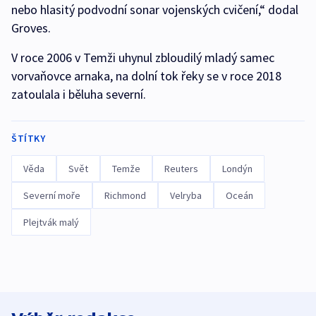
nebo hlasitý podvodní sonar vojenských cvičení,“ dodal
Groves.
V roce 2006 v Temži uhynul zbloudilý mladý samec
vorvaňovce arnaka, na dolní tok řeky se v roce 2018
zatoulala i běluha severní.
ŠTÍTKY
Věda
Svět
Temže
Reuters
Londýn
Severní moře
Richmond
Velryba
Oceán
Plejtvák malý