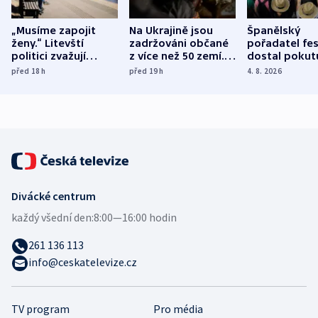
„Musíme zapojit
Na Ukrajině jsou
Španělský
ženy.“ Litevští
zadržováni občané
pořadatel fes
politici zvažují
z více než 50 zemí.
dostal pokut
dohodu o
Bojovali na straně
nekalé prakti
před 18
h
před 19
h
4. 8. 2026
demografii
Ruska
Divácké centrum
každý všední den:
8:00—16:00 hodin
261 136 113
info@ceskatelevize.cz
TV program
Pro média