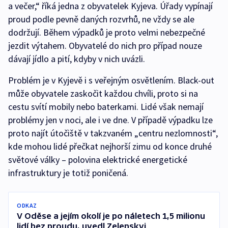
a večer,“ říká jedna z obyvatelek Kyjeva. Úřady vypínají
proud podle pevně daných rozvrhů, ne vždy se ale
dodržují. Během výpadků je proto velmi nebezpečné
jezdit výtahem. Obyvatelé do nich pro případ nouze
dávají jídlo a pití, kdyby v nich uvázli.
Problém je v Kyjevě i s veřejným osvětlením. Black-out
může obyvatele zaskočit každou chvíli, proto si na
cestu svítí mobily nebo baterkami. Lidé však nemají
problémy jen v noci, ale i ve dne. V případě výpadku lze
proto najít útočiště v takzvaném „centru nezlomnosti“,
kde mohou lidé přečkat nejhorší zimu od konce druhé
světové války –⁠ polovina elektrické energetické
infrastruktury je totiž poničená.
ODKAZ
V Oděse a jejím okolí je po náletech 1,5 milionu
lidí bez proudu, uvedl Zelenskyj