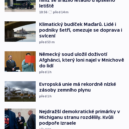
letiště
10:56
před 14
m
Klimatický budíček Maďarů. Lidé i
podniky šetří, omezuje se doprava i
svícení
před 53
m
Německý soud uložil doživotí
Afghánci, který loni najel v Mnichově
do lidí
před 1
h
Evropská unie má rekordně nízké
zásoby zemního plynu
před 1
h
Nejdražší demokratické primárky v
Michiganu stranu rozdělily. Kvůli
podpoře Izraele