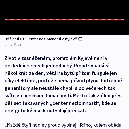
Události ČT: Centra nezlomnosti v Kyjevě
Zdroj:
ČT24
Život v zasněženém, promrzlém Kyjevě není v
posledních dnech jednoduchý. Proud vypadává
několikrát za den, většina bytů přitom funguje jen
díky elektřině, protože nemá přívod plynu. Potřebné
generátory ale neustále chybí, a po večerech tak
svítí jen minimum domácností. Město tak zřídilo přes
pět set takzvaných „center nezlomnosti“, kde se
energetické black-outy dají přečkat.
„Každé čtyři hodiny proud vypínají. Ráno, kolem oběda