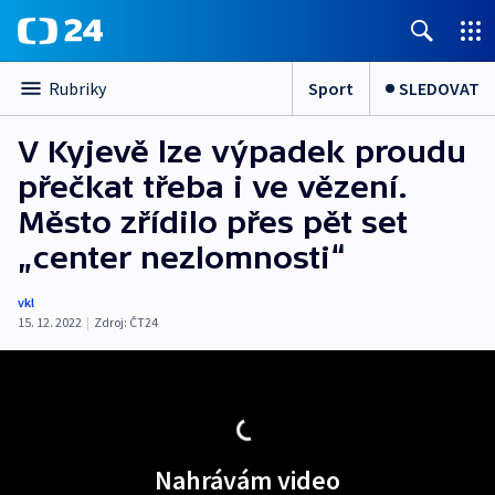
Sport
SLEDOVAT
Rubriky
V Kyjevě lze výpadek proudu
přečkat třeba i ve vězení.
Město zřídilo přes pět set
„center nezlomnosti“
vkl
15. 12. 2022
|
Zdroj:
ČT24
Nahrávám video