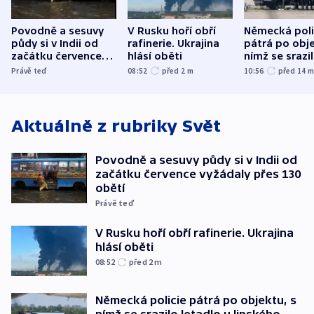
Povodně a sesuvy
V Rusku hoří obří
Německá poli
půdy si v Indii od
rafinerie. Ukrajina
pátrá po obje
začátku července
hlásí oběti
nímž se srazi
vyžádaly přes 130
letadlo u lip
Právě teď
08:52
před 2
m
10:56
před 14
obětí
letiště
Aktuálně z rubriky
Svět
Povodně a sesuvy půdy si v Indii od
začátku července vyžádaly přes 130
obětí
Právě teď
V Rusku hoří obří rafinerie. Ukrajina
hlásí oběti
08:52
před 2
m
Německá policie pátrá po objektu, s
nímž se srazilo letadlo u lipského