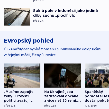
před 1
h
Solná pole v Indonésii jako jediná
díky suchu „plodí“ víc
před 2
h
Evropský pohled
ČT24 každý den vybírá z obsahu publikovaného evropskými
veřejnými médii, členy Eurovize.
„Musíme zapojit
Na Ukrajině jsou
Španělský
ženy.“ Litevští
zadržováni občané
pořadatel fes
politici zvažují
z více než 50 zemí.
dostal pokut
dohodu o
Bojovali na straně
nekalé prakti
před 21
h
před 22
h
4. 8. 2026