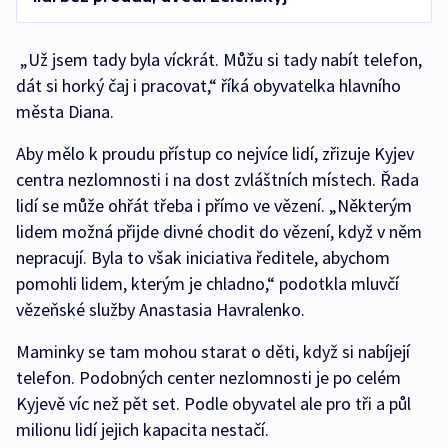
„Už jsem tady byla víckrát. Můžu si tady nabít telefon,
dát si horký čaj i pracovat,“ říká obyvatelka hlavního
města Diana.
Aby mělo k proudu přístup co nejvíce lidí, zřizuje Kyjev
centra nezlomnosti i na dost zvláštních místech. Řada
lidí se může ohřát třeba i přímo ve vězení. „Některým
lidem možná přijde divné chodit do vězení, když v něm
nepracují. Byla to však iniciativa ředitele, abychom
pomohli lidem, kterým je chladno,“ podotkla mluvčí
vězeňské služby Anastasia Havralenko.
Maminky se tam mohou starat o děti, když si nabíjejí
telefon. Podobných center nezlomnosti je po celém
Kyjevě víc než pět set. Podle obyvatel ale pro tři a půl
milionu lidí jejich kapacita nestačí.