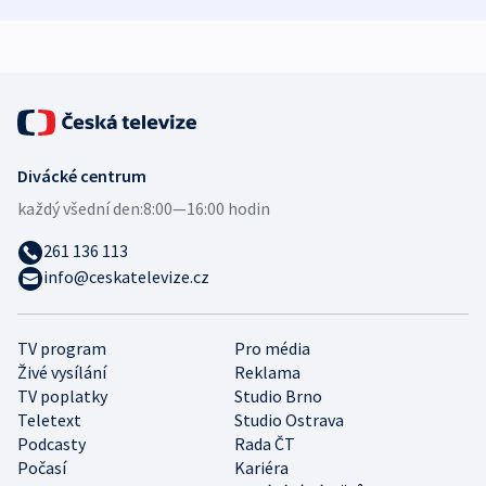
demografii
Ruska
Divácké centrum
každý všední den:
8:00—16:00 hodin
261 136 113
info@ceskatelevize.cz
TV program
Pro média
Živé vysílání
Reklama
TV poplatky
Studio Brno
Teletext
Studio Ostrava
Podcasty
Rada ČT
Počasí
Kariéra