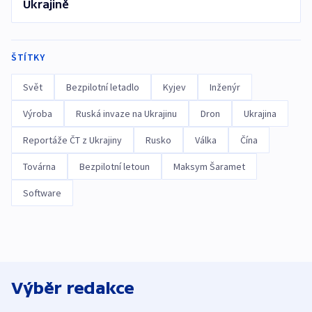
Ukrajině
ŠTÍTKY
Svět
Bezpilotní letadlo
Kyjev
Inženýr
Výroba
Ruská invaze na Ukrajinu
Dron
Ukrajina
Reportáže ČT z Ukrajiny
Rusko
Válka
Čína
Továrna
Bezpilotní letoun
Maksym Šaramet
Software
Výběr redakce