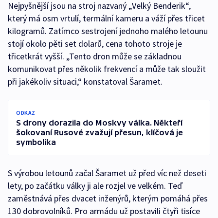
Nejpyšnější jsou na stroj nazvaný „Velký Benderik“,
který má osm vrtulí, termální kameru a váží přes třicet
kilogramů. Zatímco sestrojení jednoho malého letounu
stojí okolo pěti set dolarů, cena tohoto stroje je
třicetkrát vyšší. „Tento dron může se základnou
komunikovat přes několik frekvencí a může tak sloužit
při jakékoliv situaci,“ konstatoval Šaramet.
ODKAZ
S drony dorazila do Moskvy válka. Někteří
šokovaní Rusové zvažují přesun, klíčová je
symbolika
S výrobou letounů začal Šaramet už před víc než deseti
lety, po začátku války ji ale rozjel ve velkém. Teď
zaměstnává přes dvacet inženýrů, kterým pomáhá přes
130 dobrovolníků. Pro armádu už postavili čtyři tisíce