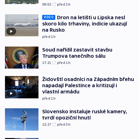
09:02
před 1
h
Dron na letišti u Lipska nesl
VIDEO
skoro kilo trhaviny, indicie ukazují
na Rusko
před 1
h
Soud nařídil zastavit stavbu
Trumpova tanečního sálu
17:21
před 1
h
Židovští osadníci na Západním břehu
napadají Palestince a kritizují i
vlastní armádu
před 1
h
Slovensko instaluje ruské kamery,
tvrdí opoziční hnutí
12:27
před 3
h