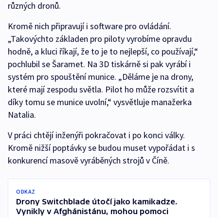
různých dronů.
Kromě nich připravují i software pro ovládání.
„Takovýchto základen pro piloty vyrobíme opravdu
hodně, a kluci říkají, že to je to nejlepší, co používají,“
pochlubil se Šaramet. Na 3D tiskárně si pak vyrábí i
systém pro spouštění munice. „Děláme je na drony,
které mají zespodu světla. Pilot ho může rozsvítit a
díky tomu se munice uvolní,“ vysvětluje manažerka
Natalia.
V práci chtějí inženýři pokračovat i po konci války.
Kromě nižší poptávky se budou muset vypořádat i s
konkurencí masově vyráběných strojů v Číně.
ODKAZ
Drony Switchblade útočí jako kamikadze.
Vynikly v Afghánistánu, mohou pomoci