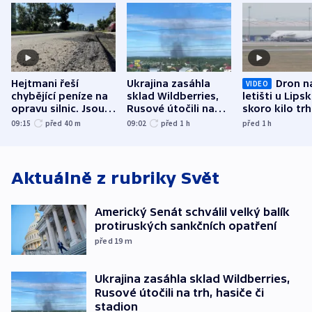
Hejtmani řeší
Ukrajina zasáhla
Dron n
VIDEO
chybějící peníze na
sklad Wildberries,
letišti u Lips
opravu silnic. Jsou
Rusové útočili na
skoro kilo trh
nenárokové, namítá
trh, hasiče či
indicie ukazuj
09:15
před 40
m
09:02
před 1
h
před 1
h
ministerstvo
stadion
Rusko
Aktuálně z rubriky
Svět
Americký Senát schválil velký balík
protiruských sankčních opatření
před 19
m
Ukrajina zasáhla sklad Wildberries,
Rusové útočili na trh, hasiče či
stadion