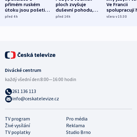
přímém ruském
ploch zvyšuje
Ve Francii
útoku jsou pošetilé,
duševní pohodu,
spolupracují h
míní estonský
ukázala
různých zemí
před 4
h
před 14
h
včera v 15:30
bezpečnostní
mezinárodní studie
expert
Divácké centrum
každý všední den:
8:00—16:00 hodin
261 136 113
info@ceskatelevize.cz
TV program
Pro média
Živé vysílání
Reklama
TV poplatky
Studio Brno