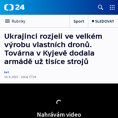
Sport
SLEDOVAT
Rubriky
Ukrajinci rozjeli ve velkém
výrobu vlastních dronů.
Továrna v Kyjevě dodala
armádě už tisíce strojů
ket
10. 8. 2023
|
Zdroj:
ČT24
Nahrávám video