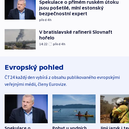
Spekulace o přímém ruském útoku
jsou pošetilé, míní estonský
bezpečnostní expert
před 4
h
V bratislavské rafinerii Slovnaft
hořelo
14:22
před 4
h
Evropský pohled
ČT24 každý den vybírá z obsahu publikovaného evropskými
veřejnými médii, členy Eurovize.
Spekulace o
Pobyt u vodních
Jiný jazyk i t