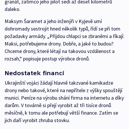
granát, zatímco jeho pilot sedí až deset kilometrů
daleko.
Maksym Šaramet a jeho inženýři v Kyjevě umí
dohromady sestrojit hned několik typů, řídí se při tom
požadavky armády. „Přijdou chlapci se zbraněmi a říkají:
Maksi, potřebujeme drony. Dobře, a jaké to budou?
Chceme drony, které létají na takovou vzdálenost a
rozsah,“ popisuje postup výrobce dronů.
Nedostatek financí
Ukrajinští vojáci žádají hlavně takzvané kamikadze
drony nebo takové, které na nepřítele z výšky spouštějí
munici. Peníze na výrobu shání firma na internetu a díky
darům. V továrně si přejí vyrobit až tři tisíce dronů
měsíčně, k tomu ale potřebují větší finance. Zatím se
jich daří vyrobit zhruba stovku.