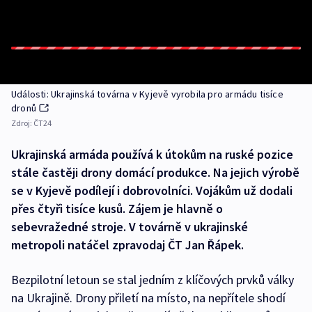
Události: Ukrajinská továrna v Kyjevě vyrobila pro armádu tisíce
dronů
Zdroj:
ČT24
Ukrajinská armáda používá k útokům na ruské pozice
stále častěji drony domácí produkce. Na jejich výrobě
se v Kyjevě podílejí i dobrovolníci. Vojákům už dodali
přes čtyři tisíce kusů. Zájem je hlavně o
sebevražedné stroje. V továrně v ukrajinské
metropoli natáčel zpravodaj ČT Jan Řápek.
Bezpilotní letoun se stal jedním z klíčových prvků války
na Ukrajině. Drony přiletí na místo, na nepřítele shodí