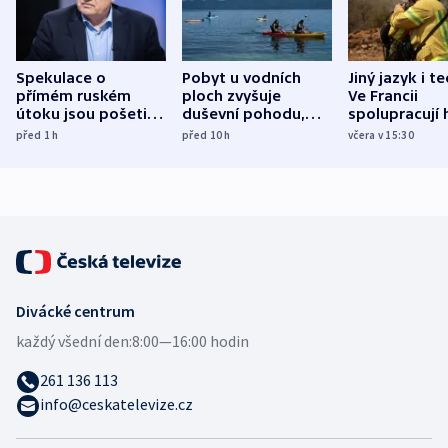
Spekulace o
Pobyt u vodních
Jiný jazyk i t
přímém ruském
ploch zvyšuje
Ve Francii
útoku jsou pošetilé,
duševní pohodu,
spolupracují h
míní estonský
ukázala
různých zemí
před 1
h
před 10
h
včera v 15:30
bezpečnostní
mezinárodní studie
expert
Divácké centrum
každý všední den:
8:00—16:00 hodin
261 136 113
info@ceskatelevize.cz