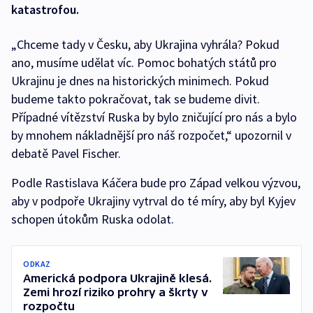
katastrofou.
„Chceme tady v Česku, aby Ukrajina vyhrála? Pokud
ano, musíme udělat víc. Pomoc bohatých států pro
Ukrajinu je dnes na historických minimech. Pokud
budeme takto pokračovat, tak se budeme divit.
Případné vítězství Ruska by bylo zničující pro nás a bylo
by mnohem nákladnější pro náš rozpočet,“ upozornil v
debatě Pavel Fischer.
Podle Rastislava Káčera bude pro Západ velkou výzvou,
aby v podpoře Ukrajiny vytrval do té míry, aby byl Kyjev
schopen útokům Ruska odolat.
ODKAZ
Americká podpora Ukrajině klesá.
Zemi hrozí riziko prohry a škrty v
rozpočtu