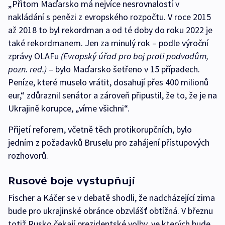
„Přitom Maďarsko má nejvíce nesrovnalostí v
nakládání s penězi z evropského rozpočtu. V roce 2015
až 2018 to byl rekordman a od té doby do roku 2022 je
také rekordmanem. Jen za minulý rok – podle výroční
zprávy OLAFu
(Evropský úřad pro boj proti podvodům,
pozn. red.)
– bylo Maďarsko šetřeno v 15 případech.
Peníze, které muselo vrátit, dosahují přes 400 milionů
eur,“ zdůraznil senátor a zároveň připustil, že to, že je na
Ukrajině korupce, „víme všichni“.
Přijetí reforem, včetně těch protikorupčních, bylo
jedním z požadavků Bruselu pro zahájení přístupových
rozhovorů.
Rusové boje vystupňují
Fischer a Káčer se v debatě shodli, že nadcházející zima
bude pro ukrajinské obránce obzvlášť obtížná. V březnu
totiž Rusko čekají prezidentské volby, ve kterých bude