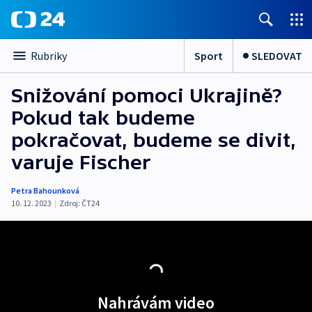
Sport
SLEDOVAT
Rubriky
Snižování pomoci Ukrajině?
Pokud tak budeme
pokračovat, budeme se divit,
varuje Fischer
Petra Bahounková
10. 12. 2023
|
Zdroj:
ČT24
Nahrávám video