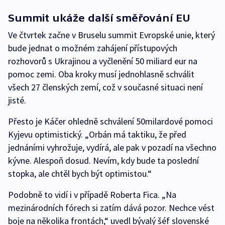
Summit ukáže další směřování EU
Ve čtvrtek začne v Bruselu summit Evropské unie, který
bude jednat o možném zahájení přístupových
rozhovorů s Ukrajinou a vyčlenění 50 miliard eur na
pomoc zemi. Oba kroky musí jednohlasně schválit
všech 27 členských zemí, což v současné situaci není
jisté.
Přesto je Káčer ohledně schválení 50milardové pomoci
Kyjevu optimistický. „Orbán má taktiku, že před
jednáními vyhrožuje, vydírá, ale pak v pozadí na všechno
kývne. Alespoň dosud. Nevím, kdy bude ta poslední
stopka, ale chtěl bych být optimistou.“
Podobně to vidí i v případě Roberta Fica. „Na
mezinárodních fórech si zatím dává pozor. Nechce vést
boje na několika frontách,“ uvedl bývalý šéf slovenské