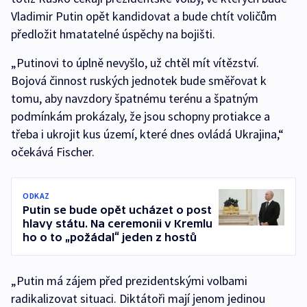
Vladimir Putin opět kandidovat a bude chtít voličům
předložit hmatatelné úspěchy na bojišti.
„Putinovi to úplně nevyšlo, už chtěl mít vítězství.
Bojová činnost ruských jednotek bude směřovat k
tomu, aby navzdory špatnému terénu a špatným
podmínkám prokázaly, že jsou schopny protiakce a
třeba i ukrojit kus území, které dnes ovládá Ukrajina,“
očekává Fischer.
ODKAZ
Putin se bude opět ucházet o post
hlavy státu. Na ceremonii v Kremlu
ho o to „požádal“ jeden z hostů
„Putin má zájem před prezidentskými volbami
radikalizovat situaci. Diktátoři mají jenom jedinou