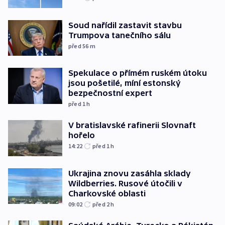
Soud nařídil zastavit stavbu
Trumpova tanečního sálu
před 56
m
Spekulace o přímém ruském útoku
jsou pošetilé, míní estonský
bezpečnostní expert
před 1
h
V bratislavské rafinerii Slovnaft
hořelo
14:22
před 1
h
Ukrajina znovu zasáhla sklady
Wildberries. Rusové útočili v
Charkovské oblasti
09:02
před 2
h