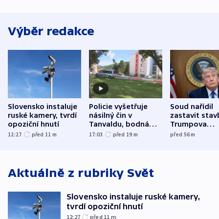
Výběr redakce
Slovensko instaluje
Policie vyšetřuje
Soud nařídil
ruské kamery, tvrdí
násilný čin v
zastavit stav
opoziční hnutí
Tanvaldu, bodná
Trumpova
zranění při něm
tanečního sá
12:27
před 11
m
17:03
před 19
m
před 56
m
utrpěli tři lidé
Aktuálně z rubriky
Svět
Slovensko instaluje ruské kamery,
tvrdí opoziční hnutí
12:27
před 11
m