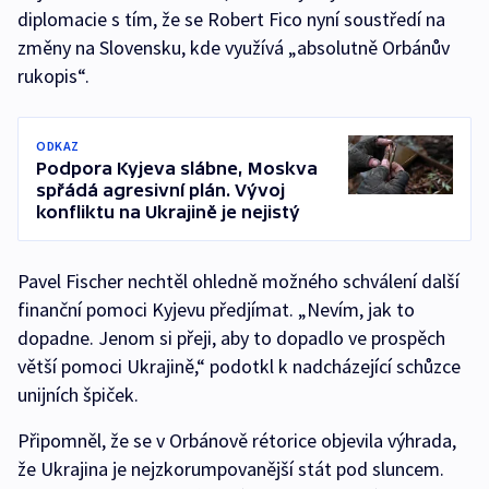
diplomacie s tím, že se Robert Fico nyní soustředí na
změny na Slovensku, kde využívá „absolutně Orbánův
rukopis“.
ODKAZ
Podpora Kyjeva slábne, Moskva
spřádá agresivní plán. Vývoj
konfliktu na Ukrajině je nejistý
Pavel Fischer nechtěl ohledně možného schválení další
finanční pomoci Kyjevu předjímat. „Nevím, jak to
dopadne. Jenom si přeji, aby to dopadlo ve prospěch
větší pomoci Ukrajině,“ podotkl k nadcházející schůzce
unijních špiček.
Připomněl, že se v Orbánově rétorice objevila výhrada,
že Ukrajina je nejzkorumpovanější stát pod sluncem.