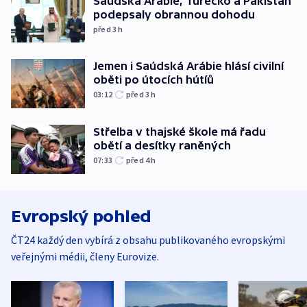
Saúdská Arábie, Turecko a Pákistán
podepsaly obrannou dohodu
před 3
h
Jemen i Saúdská Arábie hlásí civilní
oběti po útocích hútíů
03:12
před 3
h
Střelba v thajské škole má řadu
obětí a desítky raněných
07:33
před 4
h
Evropský pohled
ČT24 každý den vybírá z obsahu publikovaného evropskými
veřejnými médii, členy Eurovize.