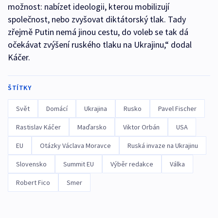
možnost: nabízet ideologii, kterou mobilizují
společnost, nebo zvyšovat diktátorský tlak. Tady
zřejmě Putin nemá jinou cestu, do voleb se tak dá
očekávat zvýšení ruského tlaku na Ukrajinu,“ dodal
Káčer.
ŠTÍTKY
Svět
Domácí
Ukrajina
Rusko
Pavel Fischer
Rastislav Káčer
Maďarsko
Viktor Orbán
USA
EU
Otázky Václava Moravce
Ruská invaze na Ukrajinu
Slovensko
Summit EU
Výběr redakce
Válka
Robert Fico
Smer