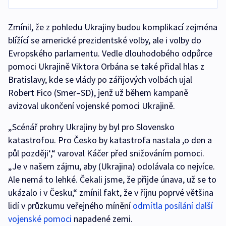
Zmínil, že z pohledu Ukrajiny budou komplikací zejména
blížící se americké prezidentské volby, ale i volby do
Evropského parlamentu. Vedle dlouhodobého odpůrce
pomoci Ukrajině Viktora Orbána se také přidal hlas z
Bratislavy, kde se vlády po zářijových volbách ujal
Robert Fico (Smer–SD), jenž už během kampaně
avizoval ukončení vojenské pomoci Ukrajině.
„Scénář prohry Ukrajiny by byl pro Slovensko
katastrofou. Pro Česko by katastrofa nastala ,o den a
půl později‘,“ varoval Káčer před snižováním pomoci.
„Je v našem zájmu, aby (Ukrajina) odolávala co nejvíce.
Ale nemá to lehké. Čekali jsme, že přijde únava, už se to
ukázalo i v Česku,“ zmínil fakt, že v říjnu poprvé většina
lidí v průzkumu veřejného mínění
odmítla posílání další
vojenské pomoci
napadené zemi.