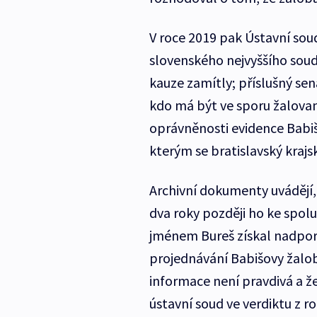
V roce 2019 pak Ústavní soud 
slovenského nejvyššího sou
kauze zamítly; příslušný sen
kdo má být ve sporu žalovan
oprávněnosti evidence Bab
kterým se bratislavský krajs
Archivní dokumenty uvádějí, 
dva roky později ho ke spolup
jménem Bureš získal nadpor
projednávání Babišovy žalob
informace není pravdivá a ž
ústavní soud ve verdiktu z 