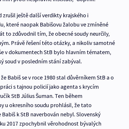
zrušil ještě další verdikty krajského i
du, které naopak Babišovu žalobu ve zmíněné
át to zdůvodnil tím, že obecné soudy neurčily,
ým. Právě řešení této otázky, a nikoliv samotné
iše v dokumentech StB bylo hlavním tématem,
ký soud v posledním stání zabýval.
že Babiš se v roce 1980 stal důvěrníkem StB a o
ráci s tajnou policií jako agenta s krycím
učík StB Július Šuman. Ten během
y u okresního soudu prohlásil, že tato
e Babiš k StB naverbován nebyl. Slovenský
roku 2017 zpochybnil věrohodnost bývalých