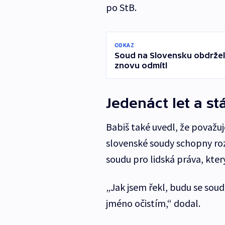
po StB.
ODKAZ
Soud na Slovensku obdržel k
znovu odmítl
Jedenáct let a st
Babiš také uvedl, že považuj
slovenské soudy schopny ro
soudu pro lidská práva, který
„Jak jsem řekl, budu se soud
jméno očistím,“ dodal.