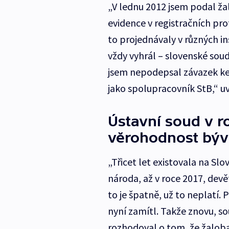
„V lednu 2012 jsem podal ž
evidence v registračních pr
to projednávaly v různých in
vždy vyhrál – slovenské sou
jsem nepodepsal závazek ke
jako spolupracovník StB,“ uv
Ústavní soud v r
věrohodnost býva
„Třicet let existovala na Sl
národa, až v roce 2017, devě
to je špatně, už to neplatí. 
nyní zamítl. Takže znovu, s
rozhodoval o tom, že žaloba 