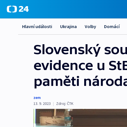
Hlavní události
Ukrajina
Volby
Domácí
Slovenský sou
evidence u St
paměti národ
zem
13. 9. 2023
|
Zdroj:
ČTK