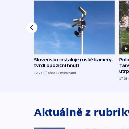
Slovensko instaluje ruské kamery,
Poli
tvrdí opoziční hnutí
Tanv
utrpě
12:27
před 15
minutami
17:03
Aktuálně z rubri