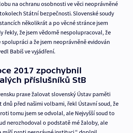
alobu na ochranu osobnosti ve věci neoprávněné
otokolech Státní bezpečnosti. Slovenské soudy
stancích několikrát a po věcné stránce jsem
dy řekly, že jsem vědomě nespolupracoval, že
 spolupráci a že jsem neoprávněně evidován
edl Babiš ve vyjádření.
oce 2017 zpochybnil
lých příslušníků StB
ovensku praxe žalovat slovenský Ústav paměti
t dnů před našimi volbami, řekl Ústavní soud, že
Proti tomu jsem se odvolal, ale Nejvyšší soud to
oud nerozhodoval o podstatě mé žaloby, ale
míří proti nesprávné instituci,“ doplnil.