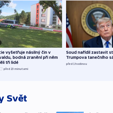
cie vyšetřuje násilný čin v
Soud nařídil zastavit s
aldu, bodná zranění při něm
Trumpova tanečního s
li tři lidé
před 1
hodinou
před 23
minutami
ky
Svět