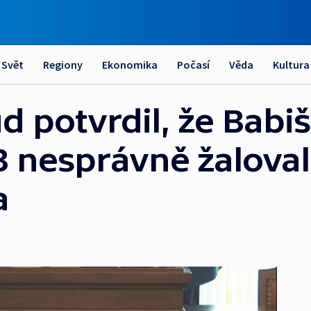
Svět
Regiony
Ekonomika
Počasí
Věda
Kultura
d potvrdil, že Babi
B nesprávně žaloval
a