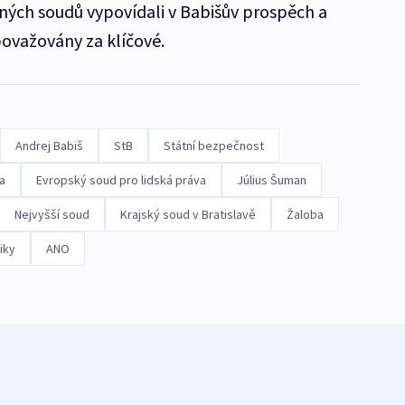
cných soudů vypovídali v Babišův prospěch a
považovány za klíčové.
Andrej Babiš
StB
Státní bezpečnost
a
Evropský soud pro lidská práva
Július Šuman
Nejvyšší soud
Krajský soud v Bratislavě
Žaloba
iky
ANO