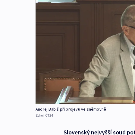
Andrej Babiš při projevu ve sněmovně
Zdroj:
ČT24
Slovenský nejvyšší soud potv