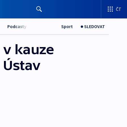
ČT
Podcasty
Sport
SLEDOVAT
š v kauze
 Ústav