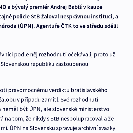
NO a bývalý premiér Andrej Babiš v kauze
jné policie StB žaloval nesprávnou instituci, a
národa (ÚPN). Agentuře ČTK to ve středu sdělil
ávníci podle něj rozhodnutí očekávali, proto už
i Slovenskou republiku zastoupenou
proti pravomocnému verdiktu bratislavského
 žalobu v případu zamítl. Své rozhodnutí
 neměl být ÚPN, ale slovenské ministerstvo
vá na tom, že nikdy s StB nespolupracoval a že
mí. ÚPN na Slovensku spravuje archivní svazky