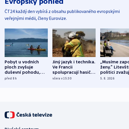
Evropský pohled
ČT24 každý den vybírá z obsahu publikovaného evropskými
veřejnými médii, členy Eurovize.
Pobyt u vodních
Jiný jazyk i technika.
„Musíme zapo
ploch zvyšuje
Ve Francii
ženy.“ Litevšt
duševní pohodu,
spolupracují hasiči z
politici zvažuj
ukázala
různých zemí
dohodu o
před 8
h
včera v 15:30
5. 8. 2026
mezinárodní studie
demografii
Divácké centrum