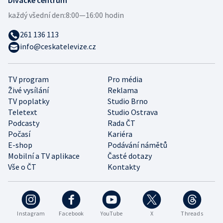
každý všední den:
8:00—16:00 hodin
261 136 113
info@ceskatelevize.cz
TV program
Pro média
Živé vysílání
Reklama
TV poplatky
Studio Brno
Teletext
Studio Ostrava
Podcasty
Rada ČT
Počasí
Kariéra
E-shop
Podávání námětů
Mobilní a TV aplikace
Časté dotazy
Vše o ČT
Kontakty
Instagram
Facebook
YouTube
X
Threads