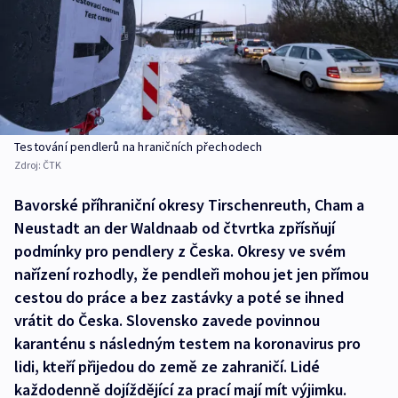
Testování pendlerů na hraničních přechodech
Zdroj:
ČTK
Bavorské příhraniční okresy Tirschenreuth, Cham a
Neustadt an der Waldnaab od čtvrtka zpřísňují
podmínky pro pendlery z Česka. Okresy ve svém
nařízení rozhodly, že pendleři mohou jet jen přímou
cestou do práce a bez zastávky a poté se ihned
vrátit do Česka. Slovensko zavede povinnou
karanténu s následným testem na koronavirus pro
lidi, kteří přijedou do země ze zahraničí. Lidé
každodenně dojíždějící za prací mají mít výjimku.