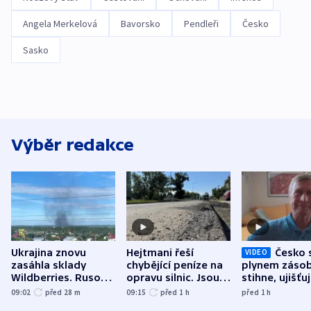
Angela Merkelová
Bavorsko
Pendleři
Česko
Sasko
Výběr redakce
Ukrajina znovu
Hejtmani řeší
Česko 
VIDEO
zasáhla sklady
chybějící peníze na
plynem zásob
Wildberries. Rusové
opravu silnic. Jsou
stihne, ujišťu
útočili v Charkovské
nenárokové, namítá
expert. Sníže
09:02
před 28
m
09:15
před 1
h
před 1
h
oblasti
ministerstvo
však slíbit ne