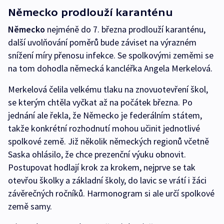
Německo prodlouží karanténu
Německo
nejméně do 7. března prodlouží karanténu,
další uvolňování poměrů bude záviset na výrazném
snížení míry přenosu infekce. Se spolkovými zeměmi se
na tom dohodla německá kancléřka Angela Merkelová.
Merkelová čelila velkému tlaku na znovuotevření škol,
se kterým chtěla vyčkat až na počátek března. Po
jednání ale řekla, že Německo je federálním státem,
takže konkrétní rozhodnutí mohou učinit jednotlivé
spolkové země. Již několik německých regionů včetně
Saska ohlásilo, že chce prezenční výuku obnovit.
Postupovat hodlají krok za krokem, nejprve se tak
otevřou školky a základní školy, do lavic se vrátí i žáci
závěrečných ročníků. Harmonogram si ale určí spolkové
země samy.