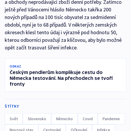
a obchody neprodávající zboží denní potřeby. Zatímco
ještě před Vánocemi hlásilo Německo takřka 200
nových případů na 100 tisíc obyvatel za sedmidenní
období, nyní je to 68 případů. V některých zemských
okresech klesl tento údaj i výrazně pod hodnotu 50,
kterou odborníci považují za klíčovou, aby bylo možné
opět začít trasovat šíření infekce.
ODKAZ
Českým pendlerům komplikuje cestu do
Německa testování. Na přechodech se tvoří
fronty
ŠTÍTKY
Svět
Slovensko
Německo
Covid
Pandemie
Nouzový stav
Cestování
Očkování
Infekce