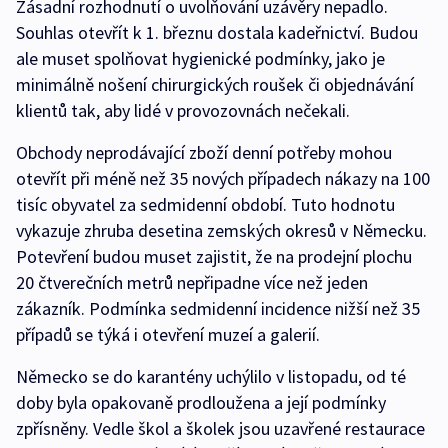
Zásadní rozhodnutí o uvolňování uzávěry nepadlo.
Souhlas otevřít k 1. březnu dostala kadeřnictví. Budou
ale muset spolňovat hygienické podmínky, jako je
minimálně nošení chirurgických roušek či objednávání
klientů tak, aby lidé v provozovnách nečekali.
Obchody neprodávající zboží denní potřeby mohou
otevřít při méně než 35 nových případech nákazy na 100
tisíc obyvatel za sedmidenní období. Tuto hodnotu
vykazuje zhruba desetina zemských okresů v Německu.
Potevření budou muset zajistit, že na prodejní plochu
20 čtverečních metrů nepřipadne více než jeden
zákazník. Podmínka sedmidenní incidence nižší než 35
případů se týká i otevření muzeí a galerií.
Německo se do karantény uchýlilo v listopadu, od té
doby byla opakovaně prodloužena a její podmínky
zpřísněny. Vedle škol a školek jsou uzavřené restaurace