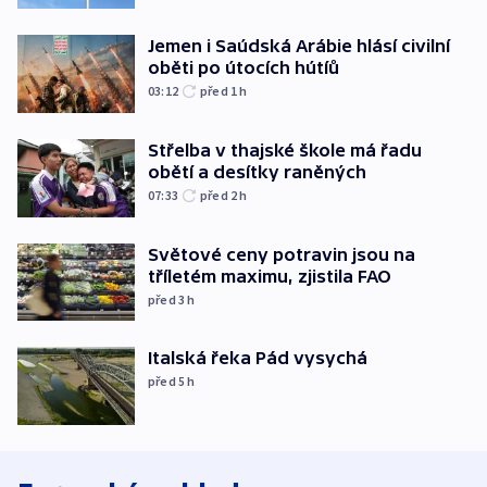
Jemen i Saúdská Arábie hlásí civilní
oběti po útocích hútíů
03:12
před 1
h
Střelba v thajské škole má řadu
obětí a desítky raněných
07:33
před 2
h
Světové ceny potravin jsou na
tříletém maximu, zjistila FAO
před 3
h
Italská řeka Pád vysychá
před 5
h