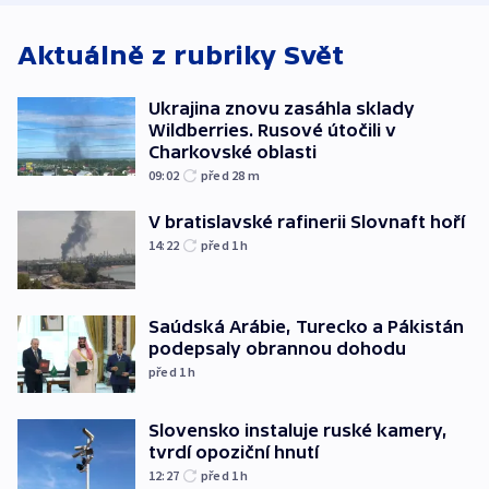
Aktuálně z rubriky
Svět
Ukrajina znovu zasáhla sklady
Wildberries. Rusové útočili v
Charkovské oblasti
09:02
před 28
m
V bratislavské rafinerii Slovnaft hoří
14:22
před 1
h
Saúdská Arábie, Turecko a Pákistán
podepsaly obrannou dohodu
před 1
h
Slovensko instaluje ruské kamery,
tvrdí opoziční hnutí
12:27
před 1
h