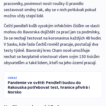
pracovníky, povinnost nosit roušky či pravidlo
sestavovat směny tak, aby se v nich potkávali pokud
možno vždy stejní lidé.
Čeští pendleři kvůli vysokým infekčním číslům ve vlasti
mohou do Bavorska dojíždět za prací jen za podmínky,
že se nechají testovat na koronavirus každých 48 hodin.
V Sasku, kde řada Čechů rovněž pracuje, postačují dva
testy týdně. Bavorský kres Cham nově umožňuje
nechat se bezplatně otestovat všem svým 130 tisícům
obyvatelům a také lidem, kteří na jeho území pracují.
ODKAZ
Pandemie ve světě: Pendleři budou do
Rakouska potřebovat test, hranice přivírá i
Norsko