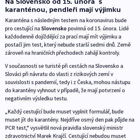
Na Slovensko od 15. února s
karanténou, pendleři mají výjimku
Karanténa s následným testem na koronavirus bude
pro cestující na
Slovensko
povinná od 15. února. Lidé
každodenně dojíždějící za prací mají mít výjimku a
postačí jim test, který nebude starší sedmi dnů. Země
zároveň na hraničních přechodech zahájí kontroly.
V současnosti se turisté při cestách na Slovensko a
Slováci při návratu do vlasti z rizikových zemí v
souvislosti s pandemií, tedy i z Česka, mohou nástupu
do karantény vyhnout v případě, že mají potvrzení o
negativním výsledku testu.
„Každý cestující bude muset vyplnit formulář, bude
muset jít do karantény. Nejdříve osmý den pak půjde na
PCR test,“ vysvětlil nová pravidla slovenský ministr
zdravotnictví Marek Krajčí. Cestující nebudou muset