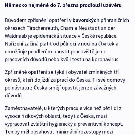
Německo nejméně do 7. března prodlouží uzávěru.
Důvodem zpřísnění opatření v
bavorských
příhraničních
okresech Tirschenreuth, Cham a Neustadt an der
Waldnaab je epidemická situace v České republice.
Nařízení začíná platit od půlnoci v noci na čtvrtek a
umožňuje pendlerům opustit pracoviště jen z
pracovních důvodů nebo kvůli testu na koronavirus.
Zpřísněné opatření se týká i obyvatel zmíněných tří
okresů, kteří dojíždí za prací do Česka. Ti své domovy
po návratu z Česka smějí opustit jen ze závažných
důvodů.
Zaměstnavatelé, u kterých pracuje více než pět lidí z
vysoce rizikových oblastí, tedy i z Česka, musí
vypracovat zvláštní hygienický a preventivní koncept.
Ten by měl obsahovat minimální rozestupy mezi