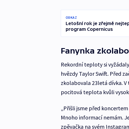
ODKAZ
Letošní rok je zřejmě nejtep
program Copernicus
Fanynka zkolabo
Rekordní teploty si vyžádal
hvězdy Taylor Swift. Před z
zkolabovala 23letá dívka. V
pocitová teplota kvůli vysok
„Přišli jsme před koncertem
Mnoho informací nemám. Jen 
zpěvačka na svém Instagra