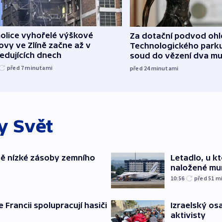
olice vyhořelé výškové
Za dotační podvod oh
vy ve Zlíně začne až v
Technologického parku
edujících dnech
soud do vězení dva m
před 7
minutami
před 24
minutami
ky
Svět
ě nízké zásoby zemního
Letadlo, u k
naložené mun
10:56
před 51
m
e Francii spolupracují hasiči
Izraelský osa
aktivisty