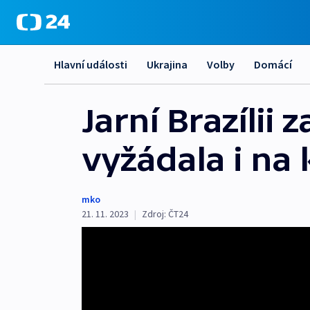
Hlavní události
Ukrajina
Volby
Domácí
Jarní Brazílii 
vyžádala i na 
mko
21. 11. 2023
|
Zdroj:
ČT24