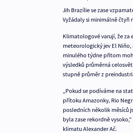
Jih Brazílie se zase vzpama
Vyžádaly si minimálně čtyři 
Klimatologové varují, že za 
meteorologický jev El Niňo,
minulého týdne přitom mohl
výsledků průměrná celosvě
stupně průměr z preindustriá
„Pokud se podíváme na stati
přítoku Amazonky, Rio Negro,
posledních několik měsíců j
byla zase rekordně vysoko,
klimatu Alexander Ač.