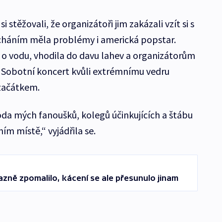
si stěžovali, že organizátoři jim zakázali vzít si s
ýcháním měla problémy i americká popstar.
t o vodu, vhodila do davu lahev a organizátorům
ž. Sobotní koncert kvůli extrémnímu vedru
 začátkem.
da mých fanoušků, kolegů účinkujících a štábu
ím místě,“ vyjádřila se.
ně zpomalilo, kácení se ale přesunulo jinam