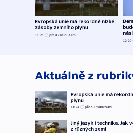
Dem
Evropská unie má rekordně nízké
budo
zásoby zemního plynu
násl
11:23
před 2
minutami
12:29
Aktuálně z rubri
Evropská unie má rekordn
plynu
11:23
před 2
minutami
Jiný jazyk i technika. Jak v
z různých zemí