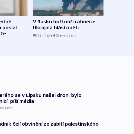
Na C
ledně
V Rusku hoří obří rafinerie.
skonč
 poslal
Ukrajina hlásí oběti
plagi
uže
08:52
před 26
minutami
před 4
terého se v Lipsku našel dron, bylo
icí, píší média
inutami
dník čelí obvinění ze zabití palestinského