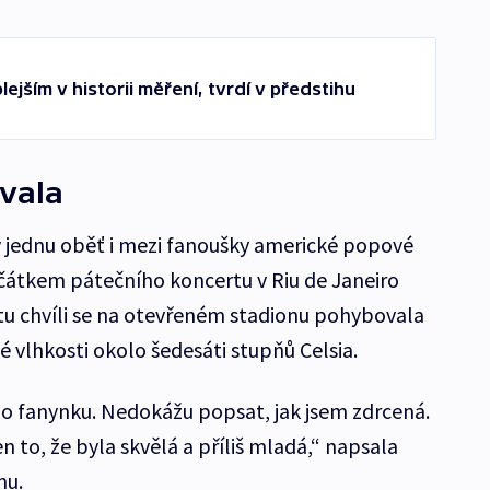
lejším v historii měření, tvrdí v předstihu
vala
y jednu oběť i mezi fanoušky americké popové
ačátkem pátečního koncertu v Riu de Janeiro
 tu chvíli se na otevřeném stadionu pohybovala
é vlhkosti okolo šedesáti stupňů Celsia.
 o fanynku. Nedokážu popsat, jak jsem zdrcená.
to, že byla skvělá a příliš mladá,“ napsala
mu.