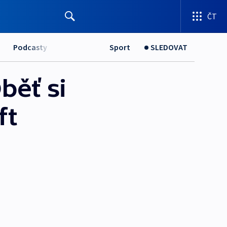
ČT
Podcasty
Sport
SLEDOVAT
Oběť si
ft