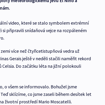
eploty meteorologickému jevu El Niňo a
ěnám.
virální video, které se stalo symbolem extrémní
ži si připravili snídaňová vejce na rozpáleném
ro.
zemi více než čtyřicetistupňová vedra už
nas Gerais ještě v neděli stačili naměřit rekord
 Celsia. Do začátku léta na jižní polokouli
, o všem se informovalo. Bohužel jsme
 Teď sklízíme, co jsme zaseli během desítek let
na životní prostředí Mario Moscatelli.