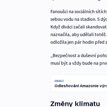
Fanoušci na sociálních sítích 
sebou vodu na stadion. S d
Když diváci začali skandova
naznačila, aby udělali toté
odložila jen pár hodin před
„Bezpečnost a duševní poho
musí být a vždy bude na prvn
ODKAZ
Odlesňování Amazonie výraz
Změny klimatu