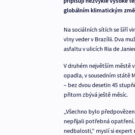
připisují nezvykle vysoké t
globálním klimatickým zm
Na sociálních sítích se šíří 
vlny veder v Brazílii. Dva mu
asfaltu v ulicích Ria de Janie
V druhém největším městě v 
opadla, v sousedním státě Mi
– bez dvou desetin 45 stupňů
přitom zbývá ještě měsíc.
„Všechno bylo předpovězeno
nepřijali potřebná opatření.
nedbalosti,“ myslí si expert 