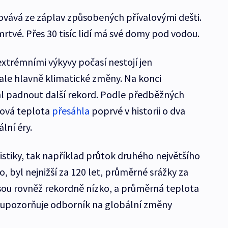
tovává ze záplav způsobených přívalovými dešti.
mrtvé. Přes 30 tisíc lidí má své domy pod vodou.
extrémními výkyvy počasí nestojí jen
 ale hlavně klimatické změny. Na konci
 padnout další rekord. Podle předběžných
tová teplota
přesáhla
poprvé v historii o dva
lní éry.
stiky, tak například průtok druhého největšího
 byl nejnižší za 120 let, průměrné srážky za
sou rovněž rekordně nízko, a průměrná teplota
“ upozorňuje odborník na globální změny