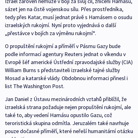
Izrael zároveň nemůže v boji za svůj cíl, zničení Hamásu,
sázet jen na čistě vojenskou sílu. Přes prostředníka,
tedy přes Katar, musí jednat právě s Hamásem o osudu
izraelských rukojmí. Nyní proto vyjednává o další
„přestávce v bojích za výměnu rukojmí“.
O propuštění rukojmí a příměří v Pásmu Gazy bude
podle informací agentury Reuters jednat o víkendu v
Evropě šéf americké Ústřední zpravodajské služby (CIA)
William Burns s představiteli izraelské tajné služby
Mosad a katarské vlády. Obdobnou informaci přinesl i
list The Washington Post.
Jan Daniel z Ústavu mezinárodních vztahů přiblížil, že
izraelská strana požaduje nejen propuštění rukojmí, ale
také to, aby vedení Hamásu opustilo Gazu, což
teroristická skupina odmítla. Jeruzalém také navrhuje
pouze dočasné příměří, které neřeší humanitární otázku