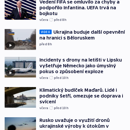
Vedení FIFA se omluvilo za chyby a
podpořilo Infantina. UEFA trvá na
bojkotu
včera
před 8
h
Ukrajina buduje další opevnění
VIDEO
na hranici s Běloruskem
před 8
h
Incidenty s drony na letišti v Lipsku
vyšetřuje Německo jako úmyslný
pokus o způsobení exploze
včera
před 10
h
Klimatický budíček Maďarů. Lidé i
podniky šetří, omezuje se doprava i
svícení
včera
před 10
h
Rusko uvažuje o využití dronů
ukrajinské výroby k útokům v