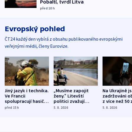
Pobaltí, tvrdí Litva
před 10
h
Evropský pohled
ČT24 každý den vybírá z obsahu publikovaného evropskými
veřejnými médii, členy Eurovize.
Jiný jazyk i technika.
„Musíme zapojit
Na Ukrajině j
Ve Francii
ženy.“ Litevští
zadržováni o
spolupracují hasiči z
politici zvažují
z více než 50 
různých zemí
dohodu o
Bojovali na s
před 15
h
5. 8. 2026
5. 8. 2026
demografii
Ruska