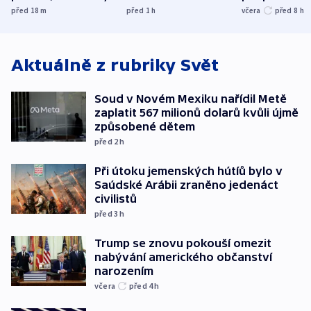
přibylo, nejvíc ve
UEFA trvá na
před 18
m
před 1
h
včera
před 8
h
středních Čechách
bojkotu
Aktuálně z rubriky
Svět
Soud v Novém Mexiku nařídil Metě
zaplatit 567 milionů dolarů kvůli újmě
způsobené dětem
před 2
h
Při útoku jemenských hútíů bylo v
Saúdské Arábii zraněno jedenáct
civilistů
před 3
h
Trump se znovu pokouší omezit
nabývání amerického občanství
narozením
včera
před 4
h