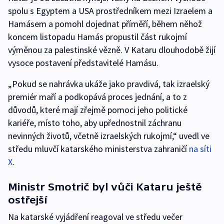
spolu s Egyptem a USA prostředníkem mezi Izraelem
a
Hamásem a pomohl dojednat příměří, během něhož
koncem listopadu Hamás propustil část rukojmí
výměnou za palestinské vězně. V Kataru dlouhodobě žijí
vysoce postavení představitelé Hamásu.
„Pokud se nahrávka ukáže jako pravdivá, tak izraelský
premiér maří a podkopává proces jednání, a to z
důvodů, které mají zřejmě pomoci jeho politické
kariéře, místo toho, aby upřednostnil záchranu
nevinných životů, včetně izraelských rukojmí,“ uvedl ve
středu mluvčí katarského ministerstva zahraničí
na síti
X
.
Ministr Smotrič byl vůči Kataru ještě
ostřejší
Na katarské vyjádření reagoval ve středu večer