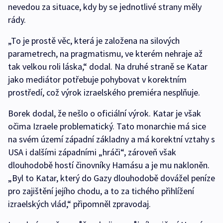
nevedou za situace, kdy by se jednotlivé strany měly
rády.
„To je prostě věc, která je založena na silových
parametrech, na pragmatismu, ve kterém nehraje až
tak velkou roli láska,“ dodal. Na druhé straně se Katar
jako mediátor potřebuje pohybovat v korektním
prostředí, což výrok izraelského premiéra nesplňuje.
Borek dodal, že nešlo o oficiální výrok. Katar je však
očima Izraele problematický. Tato monarchie má sice
na svém území západní základny a má korektní vztahy s
USA i dalšími západními „hráči“, zároveň však
dlouhodobě hostí činovníky Hamásu a je mu nakloněn.
„Byl to Katar, který do Gazy dlouhodobě dovážel peníze
pro zajištění jejího chodu, a to za tichého přihlížení
izraelských vlád,“ připomněl zpravodaj.