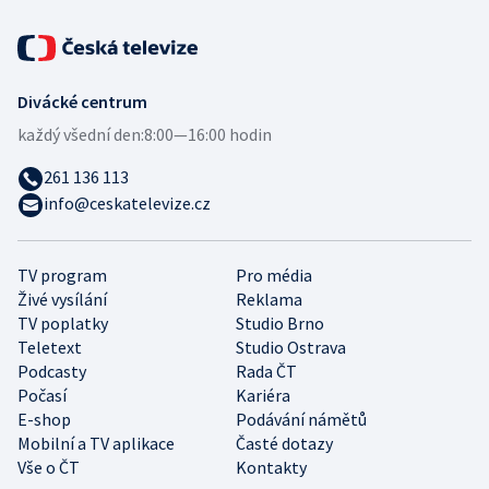
Divácké centrum
každý všední den:
8:00—16:00 hodin
261 136 113
info@ceskatelevize.cz
TV program
Pro média
Živé vysílání
Reklama
TV poplatky
Studio Brno
Teletext
Studio Ostrava
Podcasty
Rada ČT
Počasí
Kariéra
E-shop
Podávání námětů
Mobilní a TV aplikace
Časté dotazy
Vše o ČT
Kontakty