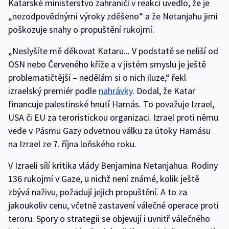
Katarské ministerstvo zahraničí v reakci uvedlo, že je
„nezodpovědnými výroky zděšeno“ a že Netanjahu jimi
poškozuje snahy o propuštění rukojmí.
„Neslyšíte mě děkovat Kataru... V podstatě se neliší od
OSN nebo Červeného kříže a v jistém smyslu je ještě
problematičtější – nedělám si o nich iluze,“ řekl
izraelský premiér podle
nahrávky
. Dodal, že Katar
financuje palestinské hnutí Hamás. To považuje Izrael,
USA či EU za teroristickou organizaci. Izrael proti němu
vede v Pásmu Gazy odvetnou válku za útoky Hamásu
na Izrael ze 7. října loňského roku.
V Izraeli sílí kritika vlády Benjamina Netanjahua. Rodiny
136 rukojmí v Gaze, u nichž není známé, kolik ještě
zbývá naživu, požadují jejich propuštění. A to za
jakoukoliv cenu, včetně zastavení válečné operace proti
teroru. Spory o strategii se objevují i uvnitř válečného