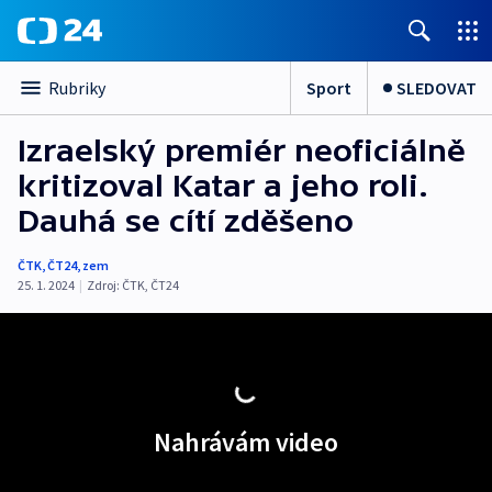
Sport
SLEDOVAT
Rubriky
Izraelský premiér neoficiálně
kritizoval Katar a jeho roli.
Dauhá se cítí zděšeno
ČTK
,
ČT24
,
zem
25. 1. 2024
|
Zdroj:
ČTK
,
ČT24
Nahrávám video