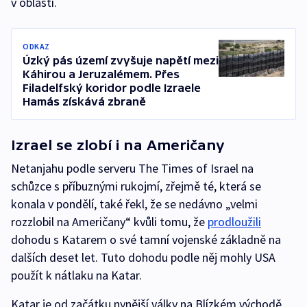
v oblasti.
ODKAZ
Úzký pás území zvyšuje napětí mezi
Káhirou a Jeruzalémem. Přes
Filadelfský koridor podle Izraele
Hamás získává zbraně
Izrael se zlobí i na Američany
Netanjahu podle serveru The Times of Israel na
schůzce s příbuznými rukojmí, zřejmě té, která se
konala v pondělí, také řekl, že se nedávno „velmi
rozzlobil na Američany“ kvůli tomu, že
prodloužili
dohodu s Katarem o své tamní vojenské základně na
dalších deset let. Tuto dohodu podle něj mohly USA
použít k nátlaku na Katar.
Katar je od začátku nynější války na Blízkém východě