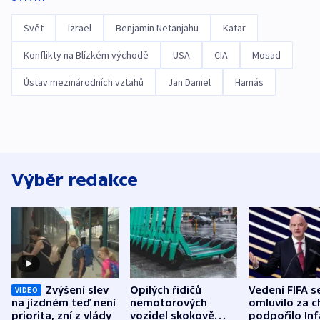
Svět
Izrael
Benjamin Netanjahu
Katar
Konflikty na Blízkém východě
USA
CIA
Mosad
Ústav mezinárodních vztahů
Jan Daniel
Hamás
Výběr redakce
Zvýšení slev
Opilých řidičů
Vedení FIFA s
VIDEO
na jízdném teď není
nemotorových
omluvilo za c
priorita, zní z vlády
vozidel skokově
podpořilo Inf