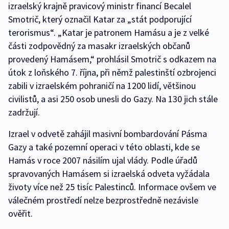
izraelský krajně pravicový ministr financí Becalel
Smotrič, který označil Katar za „stát podporující
terorismus“. „Katar je patronem Hamásu a je z velké
části zodpovědný za masakr izraelských občanů
provedený Hamásem,“ prohlásil Smotrič s odkazem na
útok z loňského 7. října, při němž palestinští ozbrojenci
zabili v izraelském pohraničí na 1200 lidí, většinou
civilistů, a asi 250 osob unesli do Gazy. Na 130 jich stále
zadržují.
Izrael v odvetě zahájil masivní bombardování Pásma
Gazy a také pozemní operaci v této oblasti, kde se
Hamás v roce 2007 násilím ujal vlády. Podle úřadů
spravovaných Hamásem si izraelská odveta vyžádala
životy více než 25 tisíc Palestinců. Informace ovšem ve
válečném prostředí nelze bezprostředně nezávisle
ověřit.