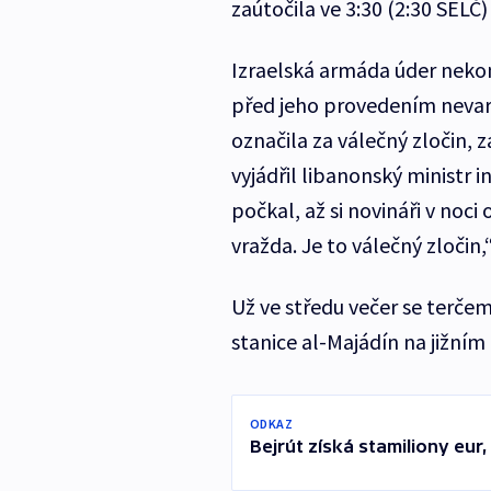
zaútočila ve 3:30 (2:30 SELČ)
Izraelská armáda úder nekom
před jeho provedením nevaro
označila za válečný zločin, 
vyjádřil libanonský ministr i
počkal, až si novináři v noci
vražda. Je to válečný zločin,“
Už ve středu večer se terče
stanice al-Majádín na jižním
ODKAZ
Bejrút získá stamiliony eur, 