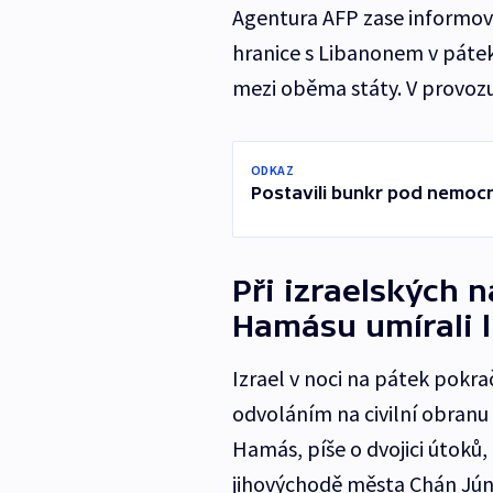
Agentura AFP zase informova
hranice s Libanonem v pátek
mezi oběma státy. V provozu
ODKAZ
Postavili bunkr pod nemocnic
Při izraelských n
Hamásu umírali l
Izrael v noci na pátek pokra
odvoláním na civilní obranu 
Hamás, píše o dvojici útoků,
jihovýchodě města Chán Júnis