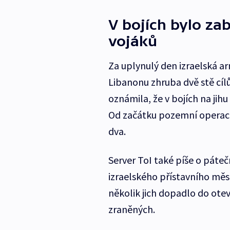
V bojích bylo zab
vojáků
Za uplynulý den izraelská a
Libanonu zhruba dvě stě cíl
oznámila, že v bojích na jihu
Od začátku pozemní operace n
dva.
Server ToI také píše o páte
izraelského přístavního měst
několik jich dopadlo do ote
zraněných.