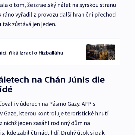
la o tom, že izraelský nálet na syrskou stranu
 ráno vyřadil z provozu další hraniční přechod
 tak zůstává jen jeden.
í, říká Izrael o Hizballáhu
áletech na Chán Júnis dle
idé
čoval i v úderech na Pásmo Gazy. AFP s
v Gaze, kterou kontroluje teroristické hnutí
 z nichž jeden zasáhl rodinný dům na
, kde zabil čtrnáct lidí. Druhý útok si pak