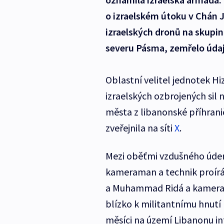
o izraelském útoku v Chán J
izraelských dronů na skupin
severu Pásma, zemřelo údaj
Oblastní velitel jednotek 
izraelských ozbrojených sil
města z libanonské příhrani
zveřejnila na síti
X
.
Mezi oběťmi vzdušného úder
kameraman a technik proírá
a Muhammad Ridá a kameram
blízko k militantnímu hnutí
měsíci na území Libanonu in