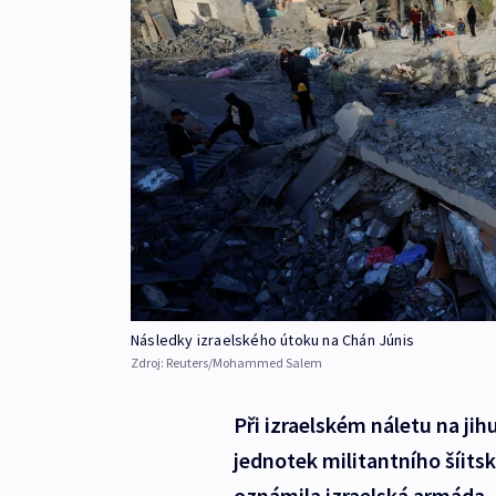
Následky izraelského útoku na Chán Júnis
Zdroj:
Reuters/Mohammed Salem
Při izraelském náletu na jih
jednotek militantního šíit
oznámila izraelská armáda