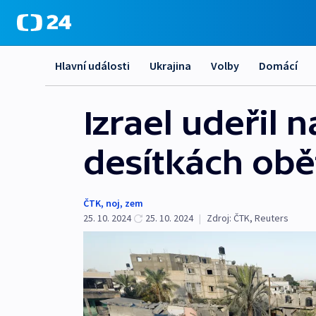
Hlavní události
Ukrajina
Volby
Domácí
Izrael udeřil 
desítkách obě
ČTK
,
noj
,
zem
25. 10. 2024
25. 10. 2024
|
Zdroj:
ČTK
,
Reuters