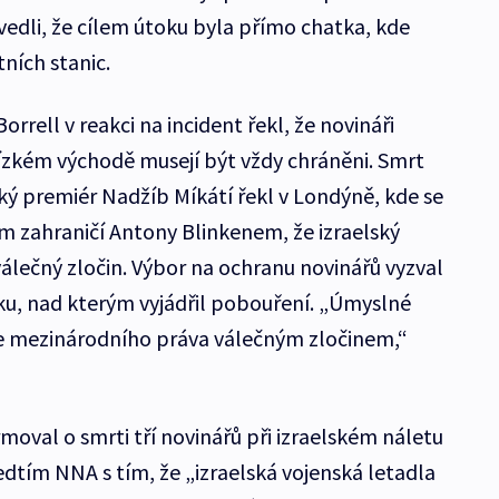
vedli, že cílem útoku byla přímo chatka, kde
ních stanic.
orrell v reakci na incident řekl, že novináři
lízkém východě musejí být vždy chráněni. Smrt
ký premiér Nadžíb Míkátí řekl v Londýně, kde se
m zahraničí Antony Blinkenem, že izraelský
válečný zločin. Výbor na ochranu novinářů vyzval
ku, nad kterým vyjádřil pobouření. „Úmyslné
le mezinárodního práva válečným zločinem,“
moval o smrti tří novinářů při izraelském náletu
ředtím NNA s tím, že „izraelská vojenská letadla