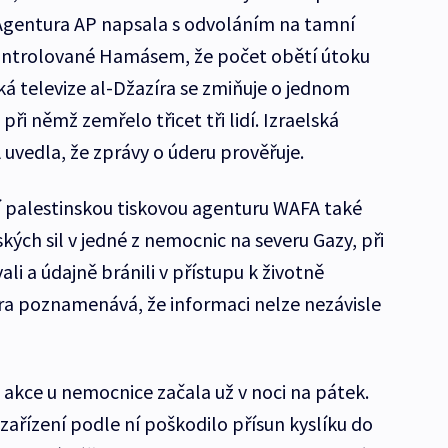
. Agentura AP napsala s odvoláním na tamní
 kontrolované Hamásem, že počet obětí útoku
ká televize al-Džazíra se zmiňuje o jednom
ři němž zemřelo třicet tři lidí. Izraelská
vedla, že zprávy o úderu prověřuje.
í palestinskou tiskovou agenturu WAFA také
lských sil v jedné z nemocnic na severu Gazy, při
ali a údajně bránili v přístupu k životně
a poznamenává, že informaci nelze nezávisle
e akce u nemocnice začala už v noci na pátek.
ařízení podle ní poškodilo přísun kyslíku do