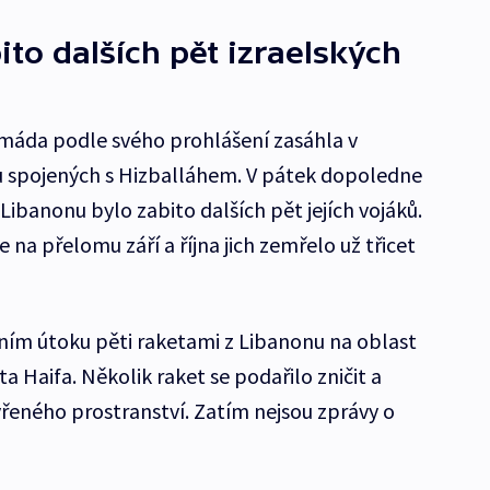
ito dalších pět izraelských
rmáda podle svého prohlášení zasáhla v
ů spojených s Hizballáhem. V pátek dopoledne
 Libanonu bylo zabito dalších pět jejích vojáků.
a přelomu září a října jich zemřelo už třicet
čním útoku pěti raketami z Libanonu na oblast
a Haifa. Několik raket se podařilo zničit a
vřeného prostranství. Zatím nejsou zprávy o