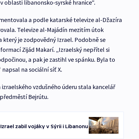
 v oblasti libanonsko-syrské hranice“.
entovala a podle katarské televize al-Džazíra
vala. Televize al-Majádín mezitím útok
za který je zodpovědný Izrael. Podobně se
nformací Zijád Makarí. „Izraelský nepřítel si
 odpočinou, a pak je zastihl ve spánku. Byla to
 napsal na sociální síť X.
m izraelského vzdušného úderu stala kancelář
 předměstí Bejrútu.
Izrael zabil vojáky v Sýrii i Libanonu