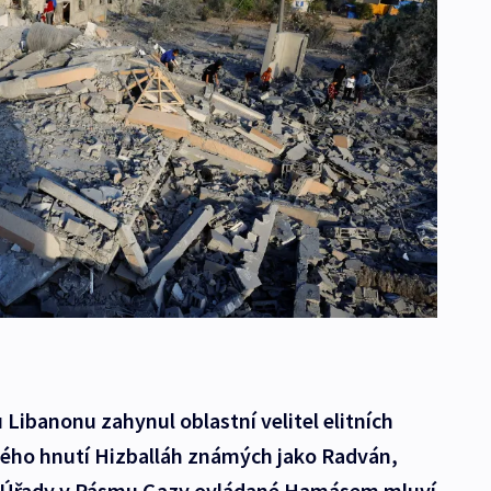
u Libanonu zahynul oblastní velitel elitních
ského hnutí Hizballáh známých jako Radván,
. Úřady v Pásmu Gazy ovládané Hamásem mluví