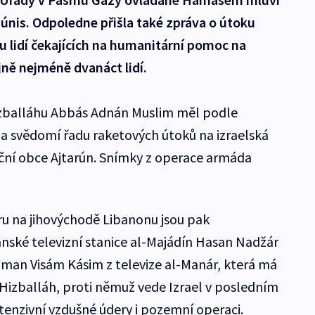
únis. Odpoledne přišla také zpráva o útoku
u lidí čekajících na humanitární pomoc na
ně nejméně dvanáct lidí.
Hizballáhu Abbás Adnán Muslim měl podle
 na svědomí řadu raketových útoků na izraelská
ční obce Ajtarún. Snímky z operace armáda
u na jihovýchodě Libanonu jsou pak
nské televizní stanice al-Majádín Hasan Nadžár
an Visám Kásim z televize al-Manár, která má
 Hizballáh, proti němuž vede Izrael v posledním
tenzivní vzdušné údery i pozemní operaci.