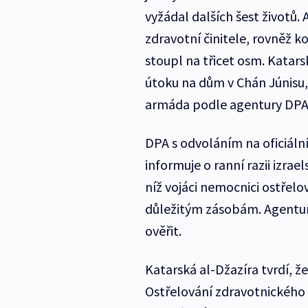
vyžádal dalších šest životů
zdravotní činitele, rovněž
stoupl na třicet osm. Katars
útoku na dům v Chán Júnisu, p
armáda podle agentury DPA u
DPA s odvoláním na oficiáln
informuje o ranní razii izrae
níž vojáci nemocnici ostřelov
důležitým zásobám. Agentur
ověřit.
Katarská al-Džazíra tvrdí, ž
Ostřelování zdravotnického z