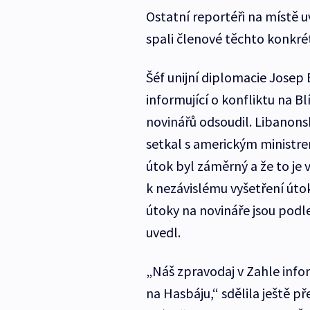
Ostatní reportéři na místě u
spali členové těchto konkrét
Šéf unijní diplomacie Josep B
informující o konfliktu na B
novinářů odsoudil. Libanons
setkal s americkým ministre
útok byl záměrný a že to je 
k nezávislému vyšetření úto
útoky na novináře jsou pod
uvedl.
„Náš zpravodaj v Zahle infor
na Hasbáju,“ sdělila ještě p