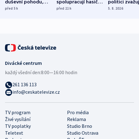
duševní pohodu,
spolupracují hasiči z
politici zvažuj
ukázala
různých zemí
dohodu o
před 5
h
před 21
h
5. 8. 2026
mezinárodní studie
demografii
Divácké centrum
každý všední den:
8:00—16:00 hodin
261 136 113
info@ceskatelevize.cz
TV program
Pro média
Živé vysílání
Reklama
TV poplatky
Studio Brno
Teletext
Studio Ostrava