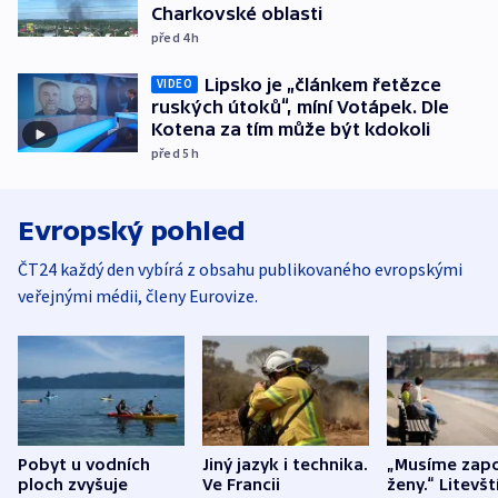
Charkovské oblasti
před 4
h
Lipsko je „článkem řetězce
VIDEO
ruských útoků“, míní Votápek. Dle
Kotena za tím může být kdokoli
před 5
h
Evropský pohled
ČT24 každý den vybírá z obsahu publikovaného evropskými
veřejnými médii, členy Eurovize.
Pobyt u vodních
Jiný jazyk i technika.
„Musíme zapo
ploch zvyšuje
Ve Francii
ženy.“ Litevšt