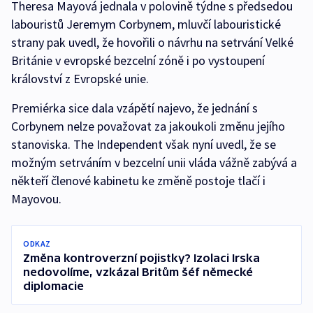
Theresa Mayová jednala v polovině týdne s předsedou
labouristů Jeremym Corbynem, mluvčí labouristické
strany pak uvedl, že hovořili o návrhu na setrvání Velké
Británie v evropské bezcelní zóně i po vystoupení
království z Evropské unie.
Premiérka sice dala vzápětí najevo, že jednání s
Corbynem nelze považovat za jakoukoli změnu jejího
stanoviska. The Independent však nyní uvedl, že se
možným setrváním v bezcelní unii vláda vážně zabývá a
někteří členové kabinetu ke změně postoje tlačí i
Mayovou.
ODKAZ
Změna kontroverzní pojistky? Izolaci Irska
nedovolíme, vzkázal Britům šéf německé
diplomacie