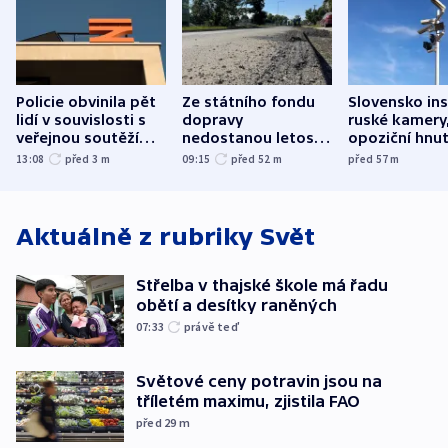
Policie obvinila pět
Ze státního fondu
Slovensko ins
lidí v souvislosti s
dopravy
ruské kamery,
veřejnou soutěží
nedostanou letos
opoziční hnut
Správy železnic
kraje na silnice ani
13:08
před 3
m
09:15
před 52
m
před 57
m
korunu, řekl Půta
Aktuálně z rubriky
Svět
Střelba v thajské škole má řadu
obětí a desítky raněných
07:33
právě teď
Světové ceny potravin jsou na
tříletém maximu, zjistila FAO
před 29
m