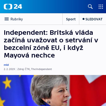
Sport
SLEDOVAT
Rubriky
Independent: Britská vláda
začíná uvažovat o setrvání v
bezcelní zóně EU, i když
Mayová nechce
mld
2. 2. 2019
|
Zdroj:
ČTK
,
The Independent