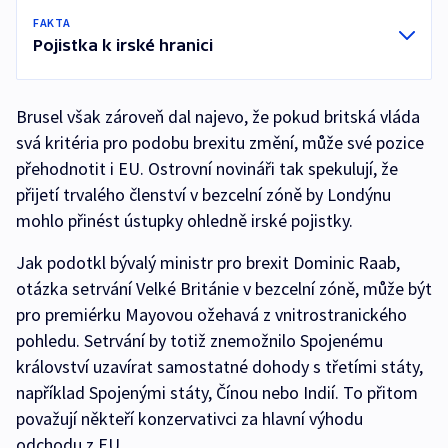
FAKTA
Pojistka k irské hranici
Brusel však zároveň dal najevo, že pokud britská vláda
svá kritéria pro podobu brexitu změní, může své pozice
přehodnotit i EU. Ostrovní novináři tak spekulují, že
přijetí trvalého členství v bezcelní zóně by Londýnu
mohlo přinést ústupky ohledně irské pojistky.
Jak podotkl bývalý ministr pro brexit Dominic Raab,
otázka setrvání Velké Británie v bezcelní zóně, může být
pro premiérku Mayovou ožehavá z vnitrostranického
pohledu. Setrvání by totiž znemožnilo Spojenému
království uzavírat samostatné dohody s třetími státy,
například Spojenými státy, Čínou nebo Indií. To přitom
považují někteří konzervativci za hlavní výhodu
odchodu z EU.