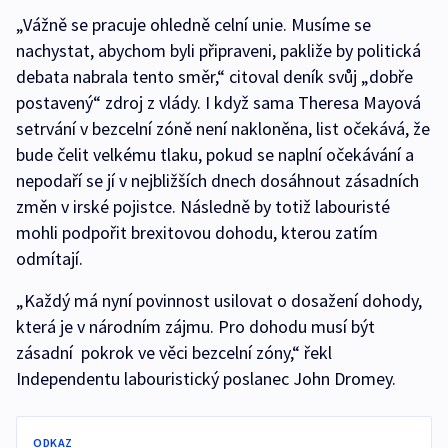
„Vážně se pracuje ohledně celní unie. Musíme se
nachystat, abychom byli připraveni, pakliže by politická
debata nabrala tento směr,“ citoval deník svůj „dobře
postavený“ zdroj z vlády. I když sama Theresa Mayová
setrvání v bezcelní zóně není nakloněna, list očekává, že
bude čelit velkému tlaku, pokud se naplní očekávání a
nepodaří se jí v nejbližších dnech dosáhnout zásadních
změn v irské pojistce. Následně by totiž labouristé
mohli podpořit brexitovou dohodu, kterou zatím
odmítají.
„Každý má nyní povinnost usilovat o dosažení dohody,
která je v národním zájmu. Pro dohodu musí být
zásadní pokrok ve věci bezcelní zóny,“ řekl
Independentu labouristický poslanec John Dromey.
ODKAZ