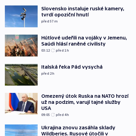
Slovensko instaluje ruské kamery,
tvrdí opoziční hnutí
před 57
m
Hútíové udeřili na vojáky v Jemenu,
Saúdi hlásí raněné civilisty
03:12
před 1
h
Italská řeka Pád vysychá
před 2
h
Omezený útok Ruska na NATO hrozí
už na podzim, varují tajné služby
USA
09:05
před 4
h
Ukrajina znovu zasáhla sklady
Wildberies. Rusové útočili v