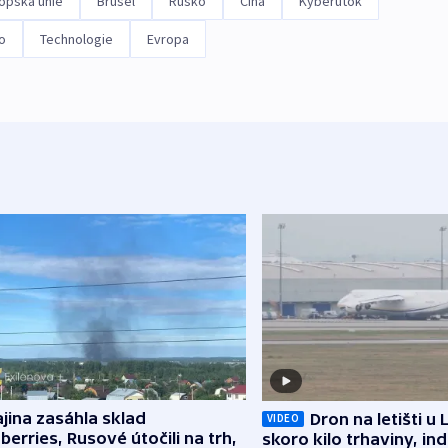
opská unie
Brusel
Rusko
Čína
Kyberútok
o
Technologie
Evropa
jina zasáhla sklad
Dron na letišti u 
VIDEO
berries, Rusové útočili na trh,
skoro kilo trhaviny, ind