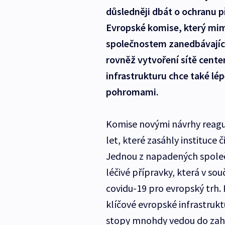
důsledněji dbát o ochranu p
Evropské komise, který mim
společnostem zanedbávajícím
rovněž vytvoření sítě cente
infrastrukturu chce také lép
pohromami.
Komise novými návrhy reagu
let, které zasáhly instituce
Jednou z napadených společ
léčivé přípravky, která v so
covidu-19 pro evropský trh.
klíčové evropské infrastrukt
stopy mnohdy vedou do zahr