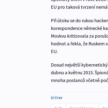
EU pro taková tvrzení nemá
Při útoku se do rukou hacke
korespondence německé kanc
Moskvu kritizovala za poru
hodnot a řekla, že Ruskem 
EU.
Dosud největší kybernetický
dubnu a květnu 2015. Špion
mnoha poslanců včetně počí
ŠTÍTKY