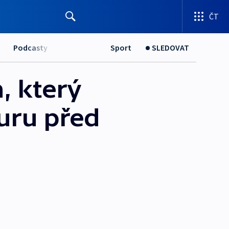
ČT
Podcasty
Sport
SLEDOVAT
, který
turu před