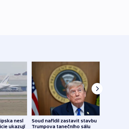
Žido
Lipska nesl
Soud nařídil zastavit stavbu
břehu
icie ukazují
Trumpova tanečního sálu