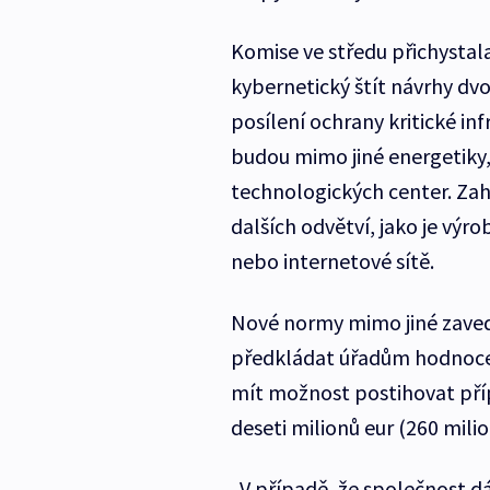
Komise ve středu přichystal
kybernetický štít návrhy dvo
posílení ochrany kritické in
budou mimo jiné energetiky,
technologických center. Zah
dalších odvětví, jako je výr
nebo internetové sítě.
Nové normy mimo jiné zaved
předkládat úřadům hodnocení
mít možnost postihovat pří
deseti milionů eur (260 mili
„V případě, že společnost dá