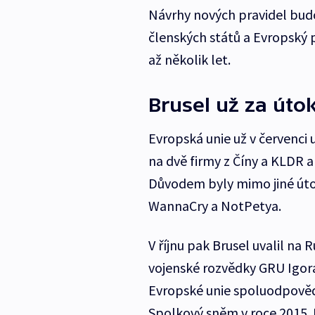
Návrhy nových pravidel budo
členských států a Evropský 
až několik let.
Brusel už za útok
Evropská unie už v červenci 
na dvě firmy z Číny a KLDR a
Důvodem byly mimo jiné út
WannaCry a NotPetya.
V říjnu pak Brusel uvalil na 
vojenské rozvědky GRU Igora
Evropské unie spoluodpověd
Spolkový sněm v roce 2015. 