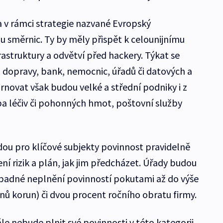
a v rámci strategie nazvané Evropský
u směrnic. Ty by měly přispět k celounijnímu
frastruktury a odvětví před hackery. Týkat se
 dopravy, bank, nemocnic, úřadů či datových a
rnovat však budou velké a střední podniky i z
oba léčiv či pohonných hmot, poštovní služby
ou pro klíčové subjekty povinnost pravidelně
 rizik a plán, jak jim předcházet. Úřady budou
padné neplnění povinností pokutami až do výše
onů korun) či dvou procent ročního obratu firmy.
le nebude plnit své povinnosti v této kategorii,