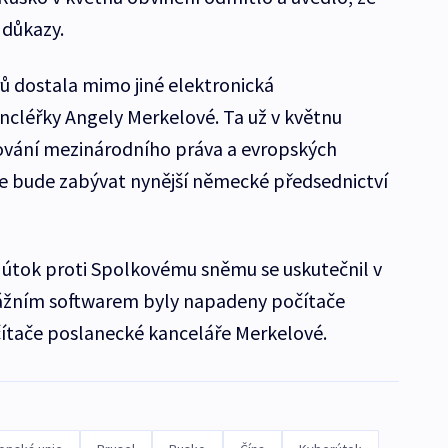
 důkazy.
rů dostala mimo jiné elektronická
léřky Angely Merkelové. Ta už v květnu
šování mezinárodního práva a evropských
se bude zabývat nynější německé předsednictví
 útok proti Spolkovému sněmu se uskutečnil v
ážním softwarem byly napadeny počítače
tače poslanecké kanceláře Merkelové.