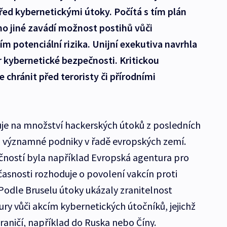
řed kybernetickými útoky. Počítá s tím plán
o jiné zavádí možnost postihů vůči
 potenciální rizika. Unijní exekutiva navrhla
r kybernetické bezpečnosti. Kritickou
e chránit před teroristy či přírodními
je na množství hackerských útoků z posledních
 či významné podniky v řadě evropských zemí.
ností byla například Evropská agentura pro
učasnosti rozhoduje o povolení vakcín proti
 Podle Bruselu útoky ukázaly zranitelnost
ury vůči akcím kybernetických útočníků, jejichž
aničí, například do Ruska nebo Číny.