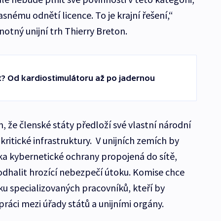
nému odnětí licence. To je krajní řešení,“
notný unijní trh Thierry Breton.
? Od kardiostimulátoru až po jadernou
m, že členské státy předloží své vlastní národní
ritické infrastruktury. V unijních zemích by
ka kybernetické ochrany propojená do sítě,
odhalit hrozící nebezpečí útoku. Komise chce
ku specializovaných pracovníků, kteří by
upráci mezi úřady států a unijními orgány.