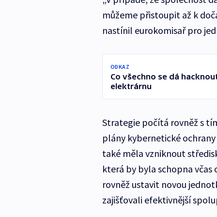
můžeme přistoupit až k dočas
nastínil eurokomisař pro jed
ODKAZ
Co všechno se dá hacknout
elektrárnu
Strategie počítá rovněž s tí
plány kybernetické ochrany k
také měla vzniknout středis
která by byla schopna včas 
rovněž ustavit novou jednot
zajišťovali efektivnější spol