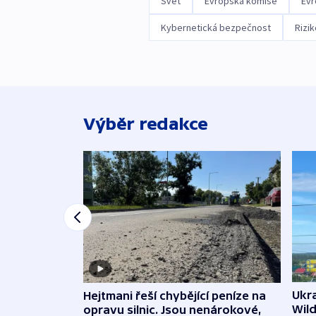
Svět
Evropská komise
Evr
Kybernetická bezpečnost
Rizik
Výběr redakce
Ukra
Hejtmani řeší chybějící peníze na
Wild
opravu silnic. Jsou nenárokové,