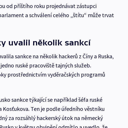
u od příštího roku projednávat zástupci
parlament a schválení celého „štítu“ může trvat
y uvalil několik sankcí
uvalila sankce na několik hackerů z Číny a Ruska,
 jedno ruské pracoviště tajných služeb.
oky prostřednictvím vyděračských programů
Rusko sankce týkající se například šéfa ruské
 Kosťukova. Ten je podle úředního věstníku
ný za rozsáhlý hackerský útok na německý
Rusko v květnu obvinění odmítlo a uvedlo, že