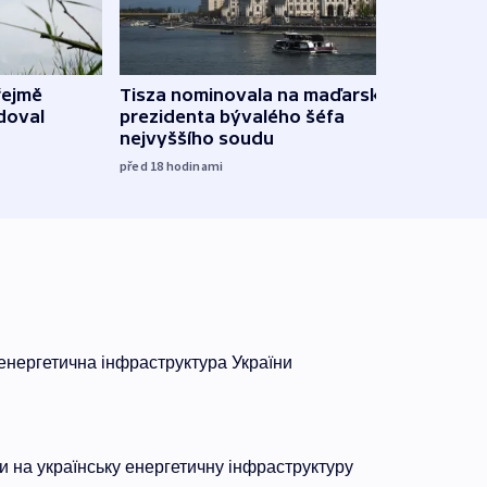
řejmě
Tisza nominovala na maďarského
Ruský
doval
prezidenta bývalého šéfa
čtyři 
nejvyššího soudu
včera
před 18
hodinami
нергетична інфраструктура України
ки на українську енергетичну інфраструктуру