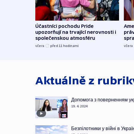
Účastníci pochodu Pride
Ame
upozorňují na trvající nerovnosti i
práv
společenskou atmosféru
spr
včera
před 11
hodinami
včera
Aktuálně z rubri
Допомога з поверненням ук
19. 4. 2024
Безпілотники у війні в Украї