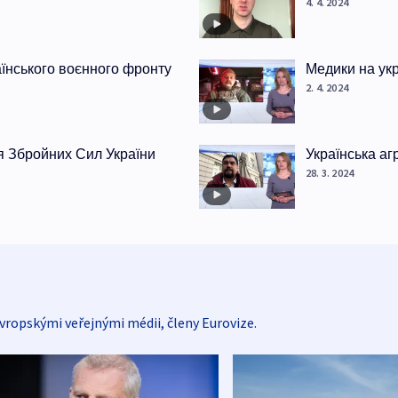
4. 4. 2024
раїнського воєнного фронту
Медики на ук
2. 4. 2024
я Збройних Сил України
Українська аг
28. 3. 2024
vropskými veřejnými médii, členy Eurovize.