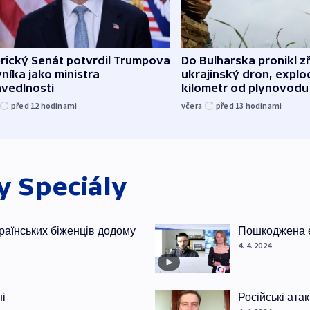
rický Senát potvrdil Trumpova
Do Bulharska pronikl z
níka jako ministra
ukrajinský dron, explo
avedlnosti
kilometr od plynovodu
před 12
hodinami
včera
před 13
hodinami
ky
Speciály
раїнських біженців додому
Пошкоджена е
4. 4. 2024
ні
Російські ата