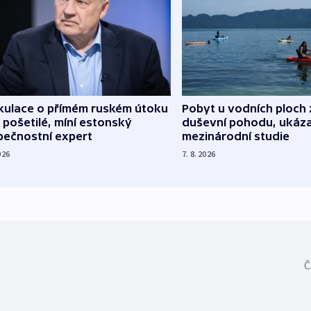
kulace o přímém ruském útoku
Pobyt u vodních ploch 
 pošetilé, míní estonský
duševní pohodu, ukáza
pečnostní expert
mezinárodní studie
026
7. 8. 2026
Č