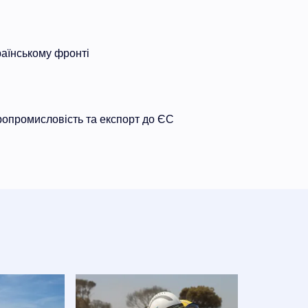
раїнському фронті
ропромисловість та експорт до ЄС