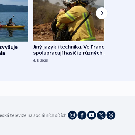
Jiný jazyk i technika. Ve Francii
zvyšuje
„Musí
spolupracují hasiči z různých zemí
la
polit
demo
6. 8. 2026
5. 8. 20
eská televize na sociálních sítích: