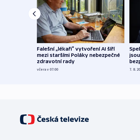
Falešní „lékaři“ vytvoření AI šíří
Spe
mezi staršími Poláky nebezpečné
jsou
zdravotní rady
bez
včera v 07:00
7. 8. 2