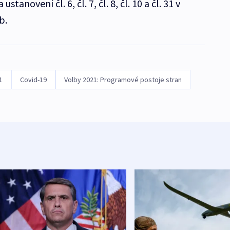
tanovení čl. 6, čl. 7, čl. 8, čl. 10 a čl. 31 v
b.
1
Covid-19
Volby 2021: Programové postoje stran