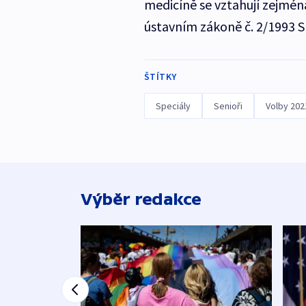
medicíně se vztahují zejména us
ústavním zákoně č. 2/1993 S
ŠTÍTKY
Speciály
Senioři
Volby 202
Výběr redakce