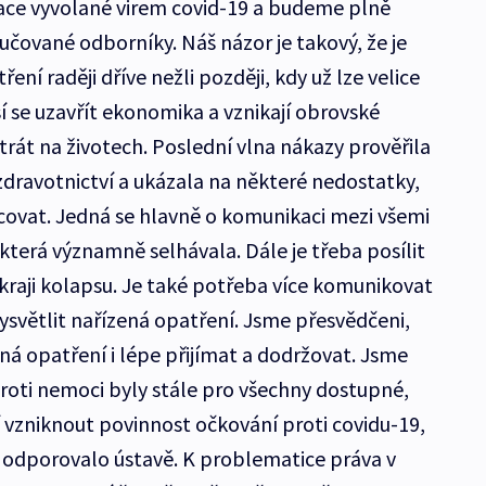
ace vyvolané virem covid-19 a budeme plně
ované odborníky. Náš názor je takový, že je
ení raději dříve nežli později, kdy už lze velice
í se uzavřít ekonomika a vznikají obrovské
trát na životech. Poslední vlna nákazy prověřila
zdravotnictví a ukázala na některé nedostatky,
covat. Jedná se hlavně o komunikaci mezi všemi
která významně selhávala. Dále je třeba posílit
okraji kolapsu. Je také potřeba více komunikovat
 vysvětlit nařízená opatření. Jsme přesvědčeni,
á opatření i lépe přijímat a dodržovat. Jsme
proti nemoci byly stále pro všechny dostupné,
vzniknout povinnost očkování proti covidu-19,
 odporovalo ústavě. K problematice práva v