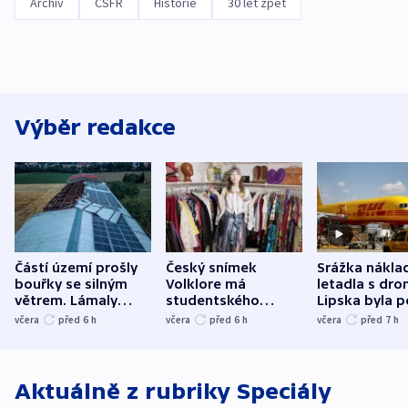
Archiv
ČSFR
Historie
30 let zpět
Výběr redakce
Částí území prošly
Český snímek
Srážka nákla
bouřky se silným
Volklore má
letadla s dr
větrem. Lámaly
studentského
Lipska byla p
stromy a poničily
Oscara, zabojuje o
německého mi
včera
před 6
h
včera
před 6
h
včera
před 7
h
střechu
cenu za krátký film
hybridní útok
Aktuálně z rubriky
Speciály