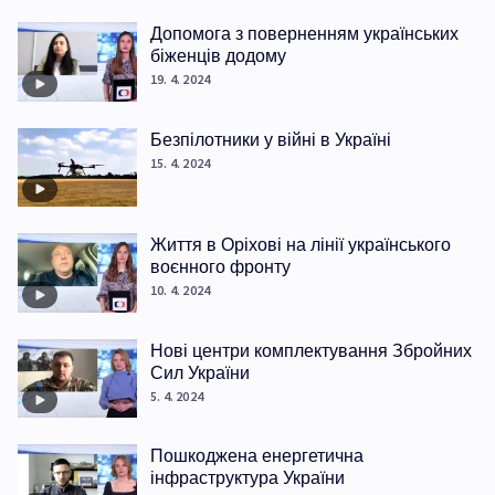
Допомога з поверненням українських
біженців додому
19. 4. 2024
Безпілотники у війні в Україні
15. 4. 2024
Життя в Оріхові на лінії українського
воєнного фронту
10. 4. 2024
Нові центри комплектування Збройних
Сил України
5. 4. 2024
Пошкоджена енергетична
інфраструктура України