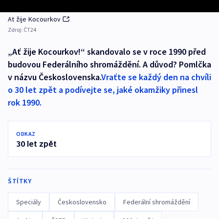
At žije Kocourkov
Zdroj:
ČT24
„Ať žije Kocourkov!“ skandovalo se v roce 1990 před
budovou Federálního shromáždění. A důvod? Pomlčka
v názvu Československa.
Vraťte se každý den na chvíli
o 30 let zpět a podívejte se, jaké okamžiky přinesl
rok 1990.
ODKAZ
30 let zpět
ŠTÍTKY
Speciály
Československo
Federální shromáždění