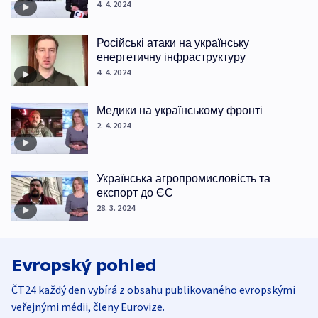
4. 4. 2024
Російські атаки на українську
енергетичну інфраструктуру
4. 4. 2024
Медики на українському фронті
2. 4. 2024
Українська агропромисловість та
експорт до ЄС
28. 3. 2024
Evropský pohled
ČT24 každý den vybírá z obsahu publikovaného evropskými
veřejnými médii, členy Eurovize.