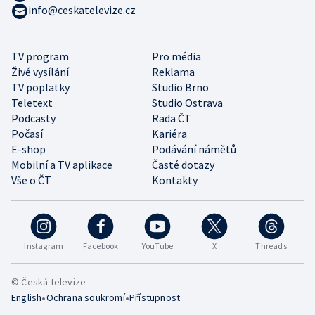
info@ceskatelevize.cz
TV program
Pro média
Živé vysílání
Reklama
TV poplatky
Studio Brno
Teletext
Studio Ostrava
Podcasty
Rada ČT
Počasí
Kariéra
E-shop
Podávání námětů
Mobilní a TV aplikace
Časté dotazy
Vše o ČT
Kontakty
Instagram
Facebook
YouTube
X
Threads
© Česká televize
•
•
English
Ochrana soukromí
Přístupnost