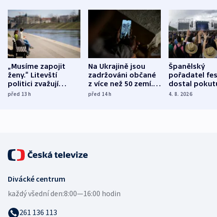
„Musíme zapojit
Na Ukrajině jsou
Španělský
ženy.“ Litevští
zadržováni občané
pořadatel fes
politici zvažují
z více než 50 zemí.
dostal pokut
dohodu o
Bojovali na straně
nekalé prakti
před 13
h
před 14
h
4. 8. 2026
demografii
Ruska
Divácké centrum
každý všední den:
8:00—16:00 hodin
261 136 113