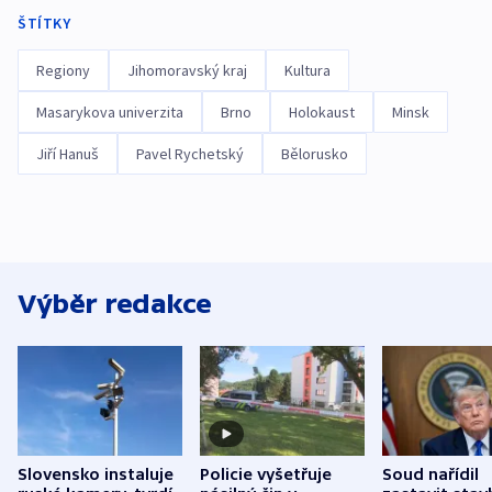
ŠTÍTKY
Regiony
Jihomoravský kraj
Kultura
Masarykova univerzita
Brno
Holokaust
Minsk
Jiří Hanuš
Pavel Rychetský
Bělorusko
Výběr redakce
Slovensko instaluje
Policie vyšetřuje
Soud nařídil