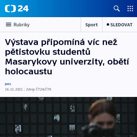
Sport
SLEDOVAT
Rubriky
Výstava připomíná víc než
pětistovku studentů
Masarykovy univerzity, obětí
holocaustu
pes
16. 11. 2021
|
Zdroj:
ČT24/ČTK