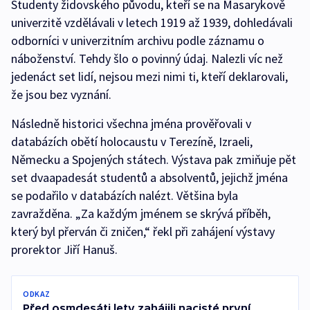
Studenty židovského původu, kteří se na Masarykově
univerzitě vzdělávali v letech 1919 až 1939, dohledávali
odborníci v univerzitním archivu podle záznamu o
náboženství. Tehdy šlo o povinný údaj. Nalezli víc než
jedenáct set lidí, nejsou mezi nimi ti, kteří deklarovali,
že jsou bez vyznání.
Následně historici všechna jména prověřovali v
databázích obětí holocaustu v Terezíně, Izraeli,
Německu a Spojených státech. Výstava pak zmiňuje pět
set dvaapadesát studentů a absolventů, jejichž jména
se podařilo v databázích nalézt. Většina byla
zavražděna. „Za každým jménem se skrývá příběh,
který byl přerván či zničen,“ řekl při zahájení výstavy
prorektor Jiří Hanuš.
ODKAZ
Před osmdesáti lety zahájili nacisté první