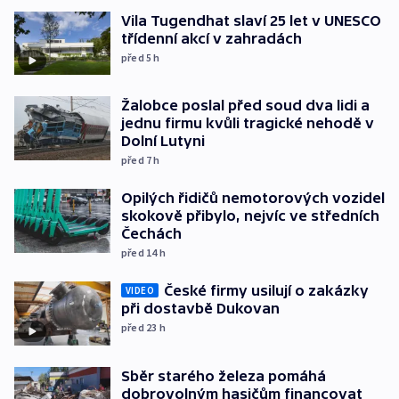
Vila Tugendhat slaví 25 let v UNESCO
třídenní akcí v zahradách
před 5
h
Žalobce poslal před soud dva lidi a
jednu firmu kvůli tragické nehodě v
Dolní Lutyni
před 7
h
Opilých řidičů nemotorových vozidel
skokově přibylo, nejvíc ve středních
Čechách
před 14
h
České firmy usilují o zakázky
VIDEO
při dostavbě Dukovan
před 23
h
Sběr starého železa pomáhá
dobrovolným hasičům financovat