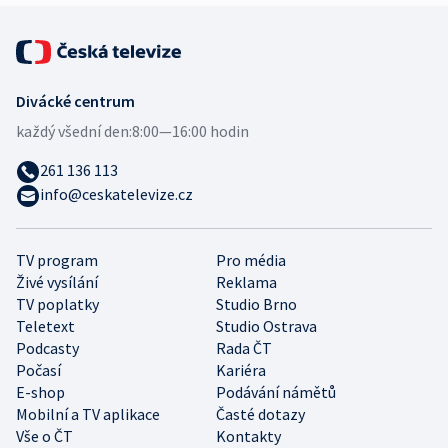
Divácké centrum
každý všední den:
8:00—16:00 hodin
261 136 113
info@ceskatelevize.cz
TV program
Pro média
Živé vysílání
Reklama
TV poplatky
Studio Brno
Teletext
Studio Ostrava
Podcasty
Rada ČT
Počasí
Kariéra
E-shop
Podávání námětů
Mobilní a TV aplikace
Časté dotazy
Vše o ČT
Kontakty