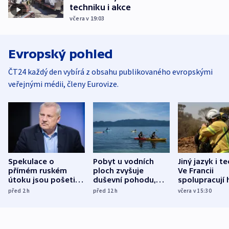
techniku i akce
včera v 19:03
Evropský pohled
ČT24 každý den vybírá z obsahu publikovaného evropskými
veřejnými médii, členy Eurovize.
Spekulace o
Pobyt u vodních
Jiný jazyk i t
přímém ruském
ploch zvyšuje
Ve Francii
útoku jsou pošetilé,
duševní pohodu,
spolupracují h
míní estonský
ukázala
různých zemí
před 2
h
před 12
h
včera v 15:30
bezpečnostní
mezinárodní studie
expert