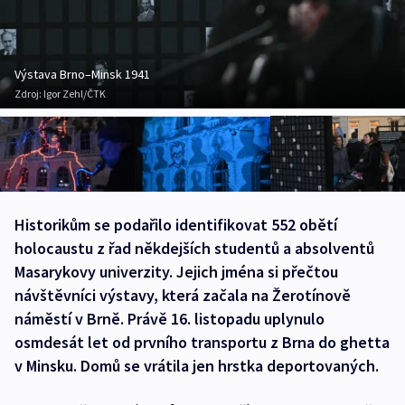
Výstava Brno–Minsk 1941
Zdroj:
Igor Zehl/ČTK
Historikům se podařilo identifikovat 552 obětí
holocaustu z řad někdejších studentů a absolventů
Masarykovy univerzity. Jejich jména si přečtou
návštěvníci výstavy, která začala na Žerotínově
náměstí v Brně. Právě 16. listopadu uplynulo
osmdesát let od prvního transportu z Brna do ghetta
v Minsku. Domů se vrátila jen hrstka deportovaných.