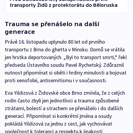
transporty Židů z protektorátu do Běloruska
Trauma se přenášelo na další
generace
Právě 16. listopadu uplynulo 80 let od prvního
transportu z Brna do ghetta v Minsku. Domů se vrátila
jen hrstka deportovaných. „Byl to transport smrti,“ řekl
předseda Ústavního soudu Pavel Rychetský. Zdůraznil
nutnost připomínat si oběti i hrdiny minulosti a bojovat
proti xenofobii, antisemitismu i v současnosti.
Eva Yildizová z Židovské obce Brno zmínila, že z celých
rodin často zbyli jen jednotlivci a trauma způsobené
ztrátami, bolestí a strachem se přenášelo i do dalších
generací. Připomínat si konkrétní jména a osudy
pokládá Yildizová za jednu z cest, jak vychovávat
společnost k toleranci a respektu k jinakosti.