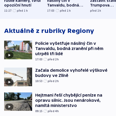
ruské kamery, tvrdí
násilný čin v
zastavit stav
opoziční hnutí
Tanvaldu, bodná
Trumpova
zranění při něm
tanečního sá
12:27
před 1
h
17:03
před 2
h
před 2
h
utrpěli tři lidé
Aktuálně z rubriky
Regiony
Policie vyšetřuje násilný čin v
Tanvaldu, bodná zranění při něm
utrpěli tři lidé
17:03
před 2
h
Začala demolice vyhořelé výškové
budovy ve Zlíně
10:53
před 2
h
Hejtmani řeší chybějící peníze na
opravu silnic. Jsou nenárokové,
namítá ministerstvo
09:15
před 4
h