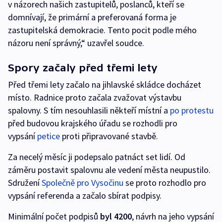
v názorech našich zastupitelů, poslanců, kteří se
domnívají, že primární a preferovaná forma je
zastupitelská demokracie. Tento pocit podle mého
názoru není správný,“ uzavřel soudce.
Spory začaly před třemi lety
Před třemi lety začalo na jihlavské skládce docházet
místo. Radnice proto začala zvažovat výstavbu
spalovny. S tím nesouhlasili někteří místní a
po protestu
před budovou krajského úřadu se rozhodli pro
vypsání
petice
proti připravované stavbě.
Za necelý měsíc ji podepsalo patnáct set lidí. Od
záměru postavit spalovnu ale vedení města neupustilo.
Sdružení
Společně pro Vysočinu
se proto rozhodlo pro
vypsání referenda a začalo sbírat podpisy.
Minimální počet podpisů
byl 4200
, návrh na jeho vypsání