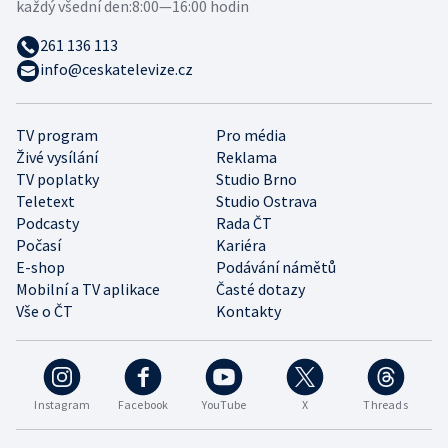
každý všední den:
8:00—16:00 hodin
261 136 113
info@ceskatelevize.cz
TV program
Pro média
Živé vysílání
Reklama
TV poplatky
Studio Brno
Teletext
Studio Ostrava
Podcasty
Rada ČT
Počasí
Kariéra
E-shop
Podávání námětů
Mobilní a TV aplikace
Časté dotazy
Vše o ČT
Kontakty
Instagram
Facebook
YouTube
X
Threads