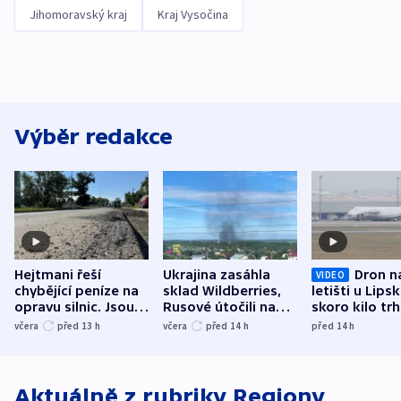
Jihomoravský kraj
Kraj Vysočina
Výběr redakce
Hejtmani řeší
Ukrajina zasáhla
Dron n
VIDEO
chybějící peníze na
sklad Wildberries,
letišti u Lips
opravu silnic. Jsou
Rusové útočili na
skoro kilo trh
nenárokové, namítá
trh, hasiče či
indicie ukazuj
včera
před 13
h
včera
před 14
h
před 14
h
ministerstvo
stadion
Rusko
Aktuálně z rubriky
Regiony