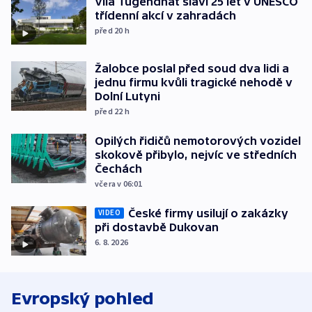
Vila Tugendhat slaví 25 let v UNESCO
třídenní akcí v zahradách
před 20
h
Žalobce poslal před soud dva lidi a
jednu firmu kvůli tragické nehodě v
Dolní Lutyni
před 22
h
Opilých řidičů nemotorových vozidel
skokově přibylo, nejvíc ve středních
Čechách
včera v 06:01
České firmy usilují o zakázky
VIDEO
při dostavbě Dukovan
6. 8. 2026
Evropský pohled