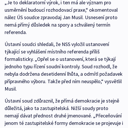
„Je to deklaratorní výrok, i ten má ale význam pro
usměrnění budoucí rozhodovací praxe,“ okomentoval
nález ÚS soudce zpravodaj Jan Musil. Usnesení proto
nemá přímý důsledek na spory a schválený termín
referenda.
Ústavní soudci shledali, že NSS vyložil ustanovení
týkající se vyhlášení místního referenda příliš
formalisticky. „Opřel se o ustanovení, která se týkají
jednoho typu řízení soudní kontroly. Soud rozhodl, že
nebyla dodržena desetidenní lhůta, a odmítl požadavek
přípravného výboru. Takže před ním neuspělo,“ vysvětlil
Musil.
Ústavní soud zdůraznil, že přímá demokracie je stejně
důležitá, jako ta zastupitelská. Nižší soudy proto
nemají dávat přednost druhé jmenované. „Přeceňování
jenom té zastupitelské formy demokracie se projevuje i