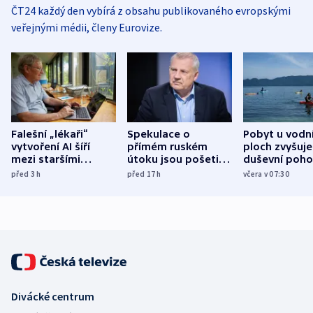
ČT24 každý den vybírá z obsahu publikovaného evropskými
veřejnými médii, členy Eurovize.
Falešní „lékaři“
Spekulace o
Pobyt u vodn
vytvoření AI šíří
přímém ruském
ploch zvyšuje
mezi staršími
útoku jsou pošetilé,
duševní poho
Poláky nebezpečné
míní estonský
ukázala
před 3
h
před 17
h
včera v 07:30
zdravotní rady
bezpečnostní
mezinárodní 
expert
Divácké centrum