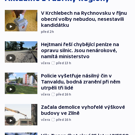
V Krchlebech na Rychnovsku v říjnu
obecní volby nebudou, nesestavili
kandidátku
před 2
h
Hejtmani řeší chybějící peníze na
opravu silnic. Jsou nenárokové,
namítá ministerstvo
včera
před 13
h
Policie vyšetřuje násilný čin v
Tanvaldu, bodná zranění při něm
utrpěli tři lidé
včera
před 16
h
Začala demolice vyhořelé výškové
budovy ve Zlíně
včera
před 16
h