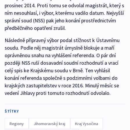
prosinec 2014. Proti tomu se odvolal magistrát, který s
ním nesouhlasí, i výbor, kterému vadilo datum. Nejvyšší
správní soud (NSS) pak jeho konání prostřednictvím
předběžného opatření zrušil.
Následně přípravný výbor podal stížnost k Ústavnímu
soudu. Podle něj magistrát úmyslně blokuje a maří
oprávněnou snahu na vyhlášení referenda. O pár dní
později NSS ruší dosavadní soudní rozhodnutí a vrací
celý spis ke Krajskému soudu v Brně. Ten vyhlásil
konání referenda společně s podzimními volbami do
krajských zastupitelstev v roce 2016. Minulý měsíc se
vedení Jihlavy proti tomuto rozhodnutí odvolalo.
ŠTÍTKY
Regiony
Jihomoravský kraj
Kraj Vysočina