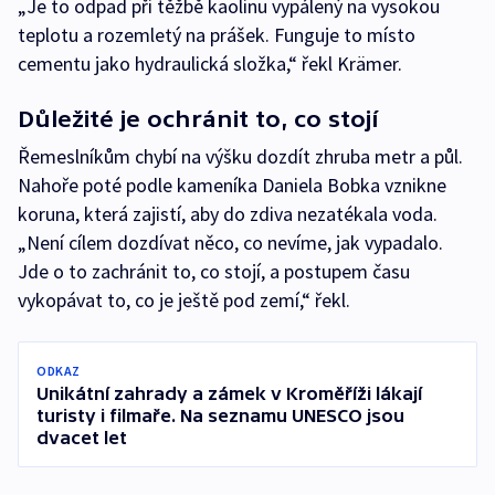
„Je to odpad při těžbě kaolinu vypálený na vysokou
teplotu a rozemletý na prášek. Funguje to místo
cementu jako hydraulická složka,“ řekl Krämer.
Důležité je ochránit to, co stojí
Řemeslníkům chybí na výšku dozdít zhruba metr a půl.
Nahoře poté podle kameníka Daniela Bobka vznikne
koruna, která zajistí, aby do zdiva nezatékala voda.
„Není cílem dozdívat něco, co nevíme, jak vypadalo.
Jde o to zachránit to, co stojí, a postupem času
vykopávat to, co je ještě pod zemí,“ řekl.
ODKAZ
Unikátní zahrady a zámek v Kroměříži lákají
turisty i filmaře. Na seznamu UNESCO jsou
dvacet let