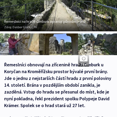
Řemeslníci na hradě Cimburk opravují původní bránu
Zdroj:
Dalibor Glück/ČTK
Řemeslníci obnovují na zřícenině hradu Cimburk u
+ 2 další
Koryčan na Kroměřížsku prostor bývalé první brány.
Jde o jednu z nejstarších částí hradu z první poloviny
14. století. Brána v pozdějším období zanikla, je
zazděná. Vstup do hradu se přesunul do míst, kde je
nyní pokladna, řekl prezident spolku Polypeje David
Krämer. Spolek se o hrad stará už 27 let.