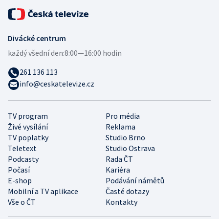
Divácké centrum
každý všední den:
8:00—16:00 hodin
261 136 113
info@ceskatelevize.cz
TV program
Pro média
Živé vysílání
Reklama
TV poplatky
Studio Brno
Teletext
Studio Ostrava
Podcasty
Rada ČT
Počasí
Kariéra
E-shop
Podávání námětů
Mobilní a TV aplikace
Časté dotazy
Vše o ČT
Kontakty