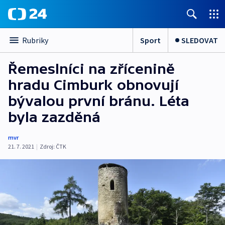
Sport
SLEDOVAT
Rubriky
Řemeslníci na zřícenině
hradu Cimburk obnovují
bývalou první bránu. Léta
byla zazděná
mvr
21. 7. 2021
|
Zdroj:
ČTK