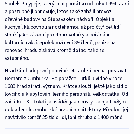
Spolek Polypeje, který se o památku od roku 1994 stará
a postupně ji obnovuje, letos také zahájil provoz
dřevěné budovy na Stupavském nádvoří. Objekt s
kuchyní, klubovnou a noclehárnou až pro čtyřicet lidí
slouží jako zázemí pro dobrovolníky a pořádání
kulturních akcí. Spolek má nyní 39 členů, peníze na
renovaci hradu získává kromě dotací také ze
vstupného.
Hrad Cimburk první polovině 14. století nechal postavit
Bernard z Cimburka. Po porážce Turků u Vídně v roce
1683 hrad ztratil význam. Krátce sloužil ještě jako sídlo
lovčího a k ubytování lesního personálu velkostatku. Od
začátku 18. století je uváděn jako pustý. Je ojedinělým
dokladem lucemburské hradní architektury. Předloni jej
navštívilo téměř 25 tisíc lidí, loni zhruba o 1400 méně.