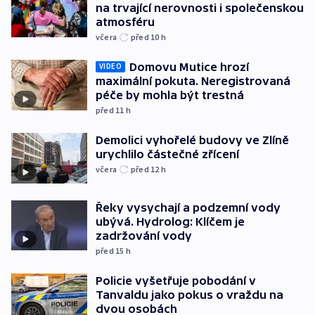
na trvající nerovnosti i společenskou
atmosféru
včera
před 10
h
Domovu Mutice hrozí
VIDEO
maximální pokuta. Neregistrovaná
péče by mohla být trestná
před 11
h
Demolici vyhořelé budovy ve Zlíně
urychlilo částečné zřícení
včera
před 12
h
Řeky vysychají a podzemní vody
ubývá. Hydrolog: Klíčem je
zadržování vody
před 15
h
Policie vyšetřuje pobodání v
Tanvaldu jako pokus o vraždu na
dvou osobách