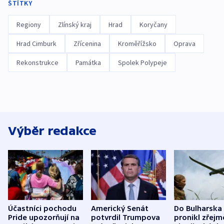
ŠTÍTKY
Regiony
Zlínský kraj
Hrad
Koryčany
Hrad Cimburk
Zřícenina
Kroměřížsko
Oprava
Rekonstrukce
Památka
Spolek Polypeje
Výběr redakce
Účastníci pochodu
Americký Senát
Do Bulharska
Pride upozorňují na
potvrdil Trumpova
pronikl zřejm