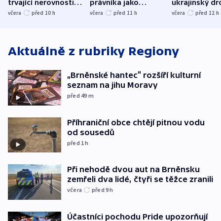
trvající nerovnosti i
právníka jako
ukrajinský dr
společenskou
ministra
explodoval k
včera
před 10
h
včera
před 11
h
včera
před 12
h
atmosféru
spravedlnosti
od plynovod
Aktuálně z rubriky
Regiony
„Brněnské hantec“ rozšíří kulturní
seznam na jihu Moravy
před 49
m
Příhraniční obce chtějí pitnou vodu
od sousedů
před 1
h
Při nehodě dvou aut na Brněnsku
zemřeli dva lidé, čtyři se těžce zranili
včera
před 9
h
Účastníci pochodu Pride upozorňují