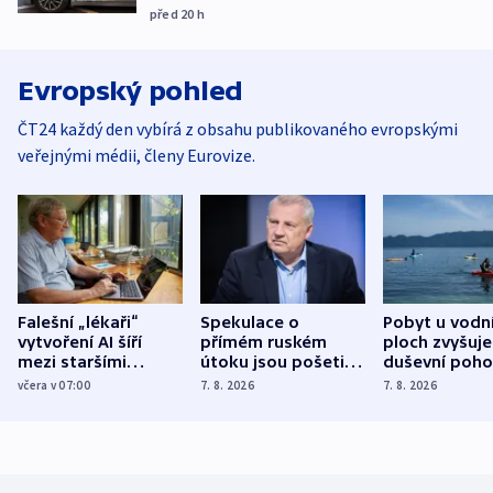
před 20
h
Evropský pohled
ČT24 každý den vybírá z obsahu publikovaného evropskými
veřejnými médii, členy Eurovize.
Falešní „lékaři“
Spekulace o
Pobyt u vodn
vytvoření AI šíří
přímém ruském
ploch zvyšuje
mezi staršími
útoku jsou pošetilé,
duševní poho
Poláky nebezpečné
míní estonský
ukázala
včera v 07:00
7. 8. 2026
7. 8. 2026
zdravotní rady
bezpečnostní
mezinárodní 
expert