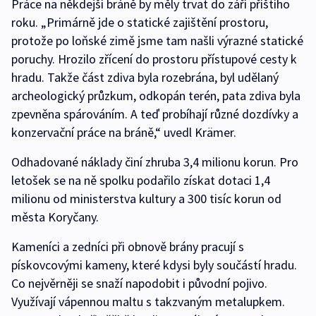
Práce na někdejší bráně by měly trvat do září příštího
roku. „Primárně jde o statické zajištění prostoru,
protože po loňské zimě jsme tam našli výrazné statické
poruchy. Hrozilo zřícení do prostoru přístupové cesty k
hradu. Takže část zdiva byla rozebrána, byl udělaný
archeologický průzkum, odkopán terén, pata zdiva byla
zpevněna spárováním. A teď probíhají různé dozdívky a
konzervační práce na bráně,“ uvedl Krämer.
Odhadované náklady činí zhruba 3,4 milionu korun. Pro
letošek se na ně spolku podařilo získat dotaci 1,4
milionu od ministerstva kultury a 300 tisíc korun od
města Koryčany.
Kameníci a zedníci při obnově brány pracují s
pískovcovými kameny, které kdysi byly součástí hradu.
Co nejvěrněji se snaží napodobit i původní pojivo.
Využívají vápennou maltu s takzvaným metalupkem.