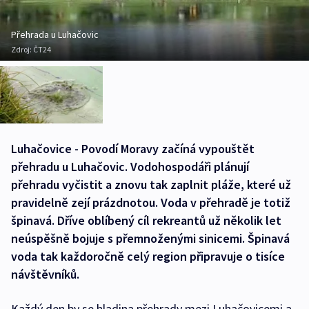
Přehrada u Luhačovic
Zdroj:
ČT24
Luhačovice - Povodí Moravy začíná vypouštět
přehradu u Luhačovic. Vodohospodáři plánují
přehradu vyčistit a znovu tak zaplnit pláže, které už
pravidelně zejí prázdnotou. Voda v přehradě je totiž
špinavá. Dříve oblíbený cíl rekreantů už několik let
neúspěšně bojuje s přemnoženými sinicemi. Špinavá
voda tak každoročně celý region připravuje o tisíce
návštěvníků.
Každý den by se hladina přehrady mezi Luhačovicemi a