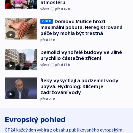
atmosféru
včera
před 15
h
Domovu Mutice hrozí
VIDEO
maximální pokuta. Neregistrovaná
péče by mohla být trestná
před 16
h
Demolici vyhořelé budovy ve Zlíně
urychlilo částečné zřícení
včera
před 17
h
Řeky vysychají a podzemní vody
ubývá. Hydrolog: Klíčem je
zadržování vody
před 20
h
Evropský pohled
ČT24 každý den vybírá z obsahu publikovaného evropskými