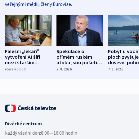
veřejnými médii, členy Eurovize.
Falešní „lékaři“
Spekulace o
Pobyt u vodn
vytvoření AI šíří
přímém ruském
ploch zvyšuje
mezi staršími
útoku jsou pošetilé,
duševní poho
Poláky nebezpečné
míní estonský
ukázala
včera v 07:00
7. 8. 2026
7. 8. 2026
zdravotní rady
bezpečnostní
mezinárodní 
expert
Divácké centrum
každý všední den:
8:00—16:00 hodin