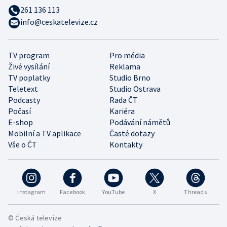
261 136 113
info@ceskatelevize.cz
TV program
Pro média
Živé vysílání
Reklama
TV poplatky
Studio Brno
Teletext
Studio Ostrava
Podcasty
Rada ČT
Počasí
Kariéra
E-shop
Podávání námětů
Mobilní a TV aplikace
Časté dotazy
Vše o ČT
Kontakty
Instagram
Facebook
YouTube
X
Threads
© Česká televize