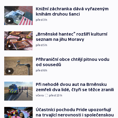
Knižní záchranka dává vyřazeným
knihám druhou šanci
před 3
h
„Brněnské hantec“ rozšíří kulturní
seznam na jihu Moravy
před 5
h
Příhraniční obce chtějí pitnou vodu
od sousedů
před 6
h
Při nehodě dvou aut na Brněnsku
zemřeli dva lidé, čtyři se těžce zranili
včera
před 13
h
Účastníci pochodu Pride upozorňují
na trvající nerovnosti i společenskou