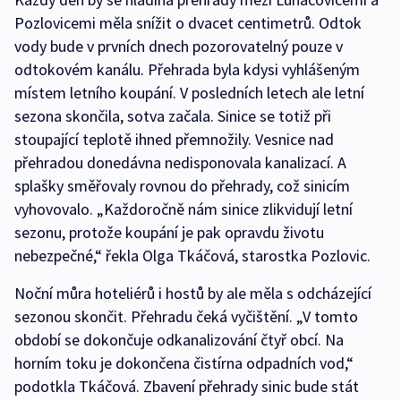
Pozlovicemi měla snížit o dvacet centimetrů. Odtok
vody bude v prvních dnech pozorovatelný pouze v
odtokovém kanálu. Přehrada byla kdysi vyhlášeným
místem letního koupání. V posledních letech ale letní
sezona skončila, sotva začala. Sinice se totiž při
stoupající teplotě ihned přemnožily. Vesnice nad
přehradou donedávna nedisponovala kanalizací. A
splašky směřovaly rovnou do přehrady, což sinicím
vyhovovalo. „Každoročně nám sinice zlikvidují letní
sezonu, protože koupání je pak opravdu životu
nebezpečné,“ řekla Olga Tkáčová, starostka Pozlovic.
Noční můra hoteliérů i hostů by ale měla s odcházející
sezonou skončit. Přehradu čeká vyčištění. „V tomto
období se dokončuje odkanalizování čtyř obcí. Na
horním toku je dokončena čistírna odpadních vod,“
podotkla Tkáčová. Zbavení přehrady sinic bude stát