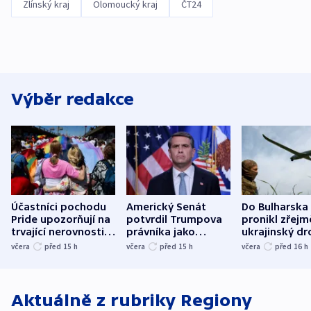
Zlínský kraj
Olomoucký kraj
ČT24
Výběr redakce
Účastníci pochodu
Americký Senát
Do Bulharska
Pride upozorňují na
potvrdil Trumpova
pronikl zřejm
trvající nerovnosti i
právníka jako
ukrajinský dr
společenskou
ministra
explodoval k
včera
před 15
h
včera
před 15
h
včera
před 16
h
atmosféru
spravedlnosti
od plynovod
Aktuálně z rubriky
Regiony