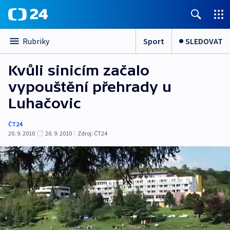
Sport
SLEDOVAT
Rubriky
Kvůli sinicím začalo
vypouštění přehrady u
Luhačovic
ČT24
20. 9. 2010
20. 9. 2010
|
Zdroj:
ČT24