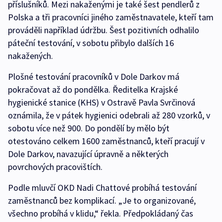
příslušníků. Mezi nakaženými je také šest pendlerů z
Polska a tři pracovníci jiného zaměstnavatele, kteří tam
prováděli například údržbu. Šest pozitivních odhalilo
páteční testování, v sobotu přibylo dalších 16
nakažených.
Plošné testování pracovníků v Dole Darkov má
pokračovat až do pondělka. Ředitelka Krajské
hygienické stanice (KHS) v Ostravě Pavla Svrčinová
oznámila, že v pátek hygienici odebrali až 280 vzorků, v
sobotu více než 900. Do pondělí by mělo být
otestováno celkem 1600 zaměstnanců, kteří pracují v
Dole Darkov, navazující úpravně a některých
povrchových pracovištích.
Podle mluvčí OKD Nadi Chattové probíhá testování
zaměstnanců bez komplikací. „Je to organizované,
všechno probíhá v klidu,“ řekla. Předpokládaný čas