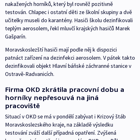
nakažených horníků, který byl rovněž pozitivně
testován. Chlapec i ostatní děti ze školní skupiny a dvě
učitelky museli do karantény. Hasiči školu dezinfikovali
teplým aerosolem, řekl mluvčí krajských hasičů Marek
Gašparín.
Moravskoslezští hasiči mají podle něj k dispozici
patnáct zařízení na dezinfekci aerosolem. V pátek takto
dezinfikovali objekt Hlavní báňské záchranné stanice v
Ostravě-Radvanicích.
Firma OKD zkrátila pracovní dobu a
horníky nepřesouvá na jiná
pracoviště
Situací v OKD se má v pondělí zabývat i Krizový štáb
Moravskoslezského kraje, na základě výsledku
testování zváží další případná opatření. Zvýšená