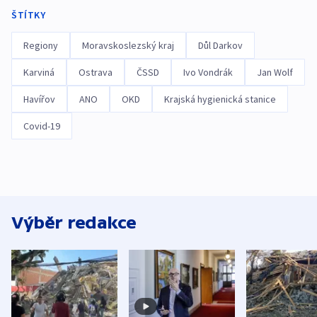
ŠTÍTKY
Regiony
Moravskoslezský kraj
Důl Darkov
Karviná
Ostrava
ČSSD
Ivo Vondrák
Jan Wolf
Havířov
ANO
OKD
Krajská hygienická stanice
Covid-19
Výběr redakce