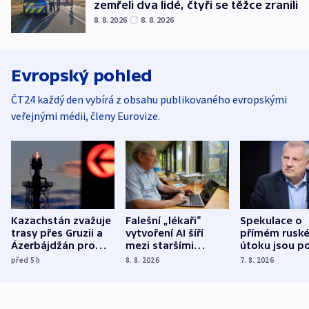
zemřeli dva lidé, čtyři se těžce zranili
8. 8. 2026
8. 8. 2026
Evropský pohled
ČT24 každý den vybírá z obsahu publikovaného evropskými
veřejnými médii, členy Eurovize.
Kazachstán zvažuje
Falešní „lékaři“
Spekulace o
trasy přes Gruzii a
vytvoření AI šíří
přímém rusk
Ázerbájdžán pro
mezi staršími
útoku jsou po
vývoz ropy do
Poláky nebezpečné
míní estonsk
před 5
h
8. 8. 2026
7. 8. 2026
Evropy
zdravotní rady
bezpečnostn
expert