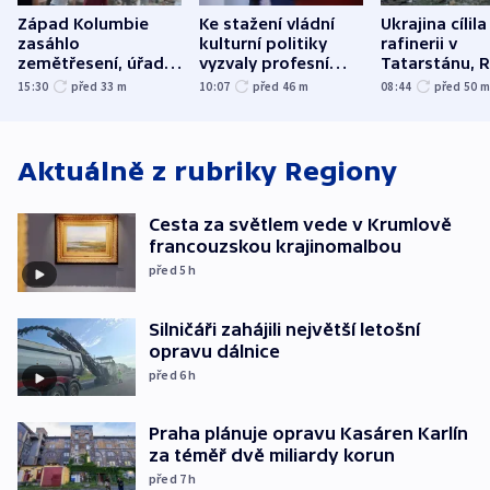
Západ Kolumbie
Ke stažení vládní
Ukrajina cílila
zasáhlo
kulturní politiky
rafinerii v
zemětřesení, úřady
vyzvaly profesní
Tatarstánu, 
hlásí přes sto obětí
organizace, spolky i
útočilo na mě
15:30
před 33
m
10:07
před 46
m
08:44
před 50
odbory
benzinky či s
WHO
Aktuálně z rubriky
Regiony
Cesta za světlem vede v Krumlově
francouzskou krajinomalbou
před 5
h
Silničáři zahájili největší letošní
opravu dálnice
před 6
h
Praha plánuje opravu Kasáren Karlín
za téměř dvě miliardy korun
před 7
h