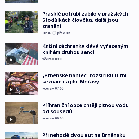
Prasklé potrubí zabilo v pražských
Stodůlkách člověka, další jsou
zranění
10:36
před 8
h
Knižní záchranka dává vyřazeným
knihám druhou šanci
včera v 09:00
„Brněnské hantec“ rozšíří kulturní
seznam na jihu Moravy
včera v 07:00
Příhraniční obce chtějí pitnou vodu
od sousedů
včera v 06:00
Při nehodě dvou aut na Brněnsku