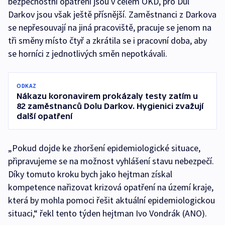
bezpečnostní opatření jsou v celém OKD, pro Důl
Darkov jsou však ještě přísnější. Zaměstnanci z Darkova
se nepřesouvají na jiná pracoviště, pracuje se jenom na
tři směny místo čtyř a zkrátila se i pracovní doba, aby
se horníci z jednotlivých směn nepotkávali.
ODKAZ
Nákazu koronavirem prokázaly testy zatím u
82 zaměstnanců Dolu Darkov. Hygienici zvažují
další opatření
„Pokud dojde ke zhoršení epidemiologické situace,
připravujeme se na možnost vyhlášení stavu nebezpečí.
Díky tomuto kroku bych jako hejtman získal
kompetence nařizovat krizová opatření na území kraje,
která by mohla pomoci řešit aktuální epidemiologickou
situaci,“ řekl tento týden hejtman Ivo Vondrák (ANO).