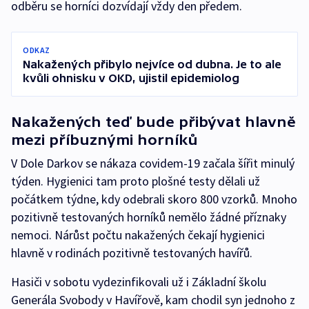
odběru se horníci dozvídají vždy den předem.
ODKAZ
Nakažených přibylo nejvíce od dubna. Je to ale
kvůli ohnisku v OKD, ujistil epidemiolog
Nakažených teď bude přibývat hlavně
mezi příbuznými horníků
V Dole Darkov se nákaza covidem-19 začala šířit minulý
týden. Hygienici tam proto plošné testy dělali už
počátkem týdne, kdy odebrali skoro 800 vzorků. Mnoho
pozitivně testovaných horníků nemělo žádné příznaky
nemoci. Nárůst počtu nakažených čekají hygienici
hlavně v rodinách pozitivně testovaných havířů.
Hasiči v sobotu vydezinfikovali už i Základní školu
Generála Svobody v Havířově, kam chodil syn jednoho z