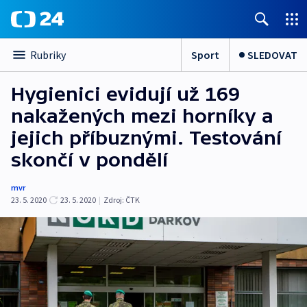
Sport
SLEDOVAT
Rubriky
Hygienici evidují už 169
nakažených mezi horníky a
jejich příbuznými. Testování
skončí v pondělí
mvr
23. 5. 2020
23. 5. 2020
|
Zdroj:
ČTK