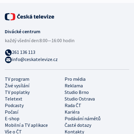
Divácké centrum
každý všední den:
8:00—16:00 hodin
261 136 113
info@ceskatelevize.cz
TV program
Pro média
Živé vysílání
Reklama
TV poplatky
Studio Brno
Teletext
Studio Ostrava
Podcasty
Rada ČT
Počasí
Kariéra
E-shop
Podávání námětů
Mobilní a TV aplikace
Časté dotazy
Vše o ČT
Kontakty