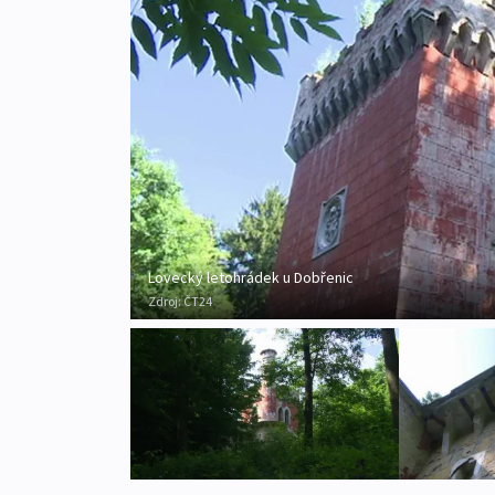
Lovecký letohrádek u Dobřenic
Zdroj:
ČT24