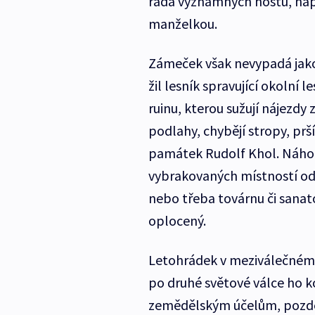
řada významných hostů, nap
manželkou.
Zámeček však nevypadá jako
žil lesník spravující okolní 
ruinu, kterou sužují nájezdy 
podlahy, chybějí stropy, pr
památek Rudolf Khol. Náho
vybrakovaných místností odh
nebo třeba továrnu či sanat
oplocený.
Letohrádek v meziválečném 
po druhé světové válce ho ko
zemědělským účelům, později