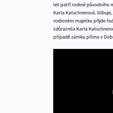
let patří rodině původního 
Karla Katschnerová. Slibuje,
rodinném majetku přijde řad
zdůraznila Karla Katschnerov
případě zámku přímo v Dobře