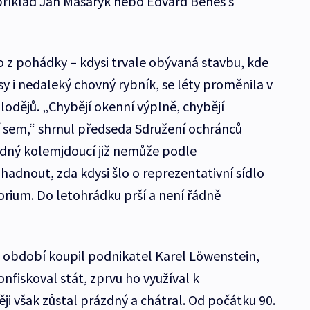
říklad Jan Masaryk nebo Edvard Beneš s
 z pohádky – kdysi trvale obývaná stavbu, kde
lesy i nedaleký chovný rybník, se léty proměnila v
zlodějů. „Chybějí okenní výplně, chybějí
ší sem,“ shrnul předseda Sdružení ochránců
dný kolemjdoucí již nemůže podle
adnout, zda kdysi šlo o reprezentativní sídlo
orium. Do letohrádku prší a není řádně
období koupil podnikatel Karel Löwenstein,
nfiskoval stát, zprvu ho využíval k
 však zůstal prázdný a chátral. Od počátku 90.