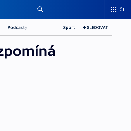
ČT
Podcasty
Sport
SLEDOVAT
vzpomíná