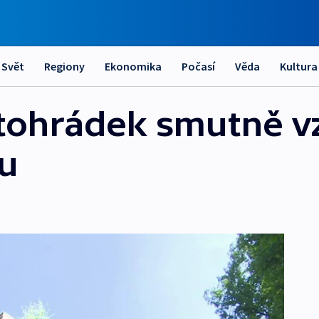
Svět
Regiony
Ekonomika
Počasí
Věda
Kultura
etohrádek smutně 
vu