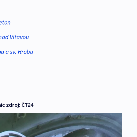
eton
nad Vltavou
ha a sv. Hrobu
c zdroj: ČT24