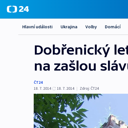
Hlavní události
Ukrajina
Volby
Domácí
Dobřenický l
na zašlou slá
ČT24
18. 7. 2014
18. 7. 2014
|
Zdroj:
ČT24