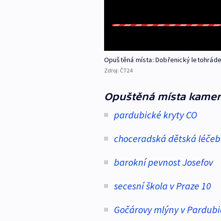
Opuštěná místa: Dobřenický letohrád
Zdroj:
ČT24
Opuštěná místa kamer
pardubické kryty CO
choceradská dětská léče
barokní pevnost Josefov
secesní škola v Praze 10
Gočárovy mlýny v Pardubi