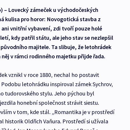
o) – Lovecký zámeček u východočeských
á kulisa pro horor: Novogotická stavba z
ani vnitřní vybavení, zdi tvoří pouze holé
etí, kdy patřil státu, ale jeho stav se nezlepšil
e původního majitele. Ta slibuje, že letohrádek
a něj v rámci rodinného majetku přijde řada.
ek vznikl v roce 1880, nechal ho postavit
. Podobu letohrádku inspiroval zámek Sychrov,
o tudorovského stylu. Jeho pýchou byl
jezdila honební společnost strávit siestu.
vším v tom, kde stál. „Romantika je v prostředí
historik Oldřich Vaňura. Prostředí si užívala