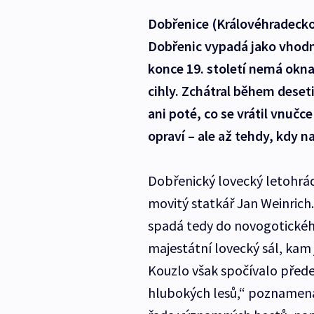
Dobřenice (Královéhradeck
Dobřenic vypadá jako vhodn
konce 19. století nemá okna 
cihly. Zchátral během desetil
ani poté, co se vrátil vnučc
opraví – ale až tehdy, kdy n
Dobřenický lovecký letohrád
movitý statkář Jan Weinrich
spadá tedy do novogotickéh
majestátní lovecký sál, kam 
Kouzlo však spočívalo přede
hlubokých lesů,“ poznamenal 