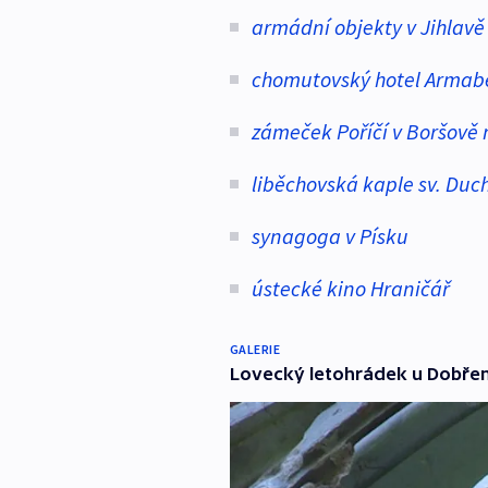
armádní objekty v Jihlavě
chomutovský hotel Armab
zámeček Poříčí v Boršově 
liběchovská kaple sv. Duc
synagoga v Písku
ústecké kino Hraničář
GALERIE
Lovecký letohrádek u Dobřeni