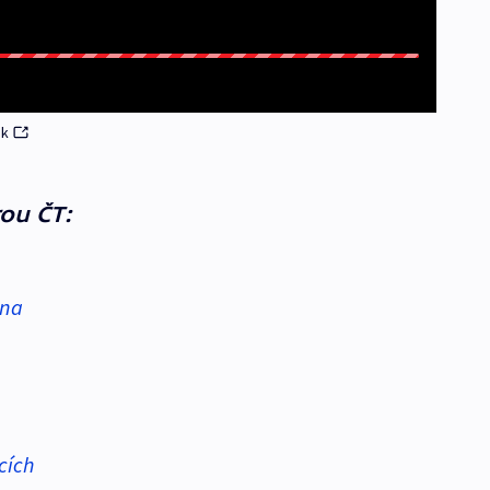
ek
ou ČT:
bna
cích