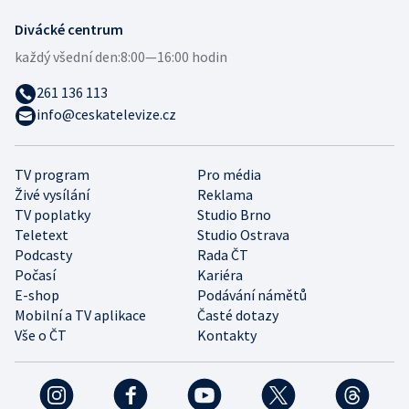
Divácké centrum
každý všední den:
8:00—16:00 hodin
261 136 113
info@ceskatelevize.cz
TV program
Pro média
Živé vysílání
Reklama
TV poplatky
Studio Brno
Teletext
Studio Ostrava
Podcasty
Rada ČT
Počasí
Kariéra
E-shop
Podávání námětů
Mobilní a TV aplikace
Časté dotazy
Vše o ČT
Kontakty