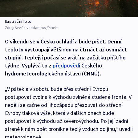
Ilustrační foto
Zdroj:
Ave Calvar Martinez/Pexels
O víkendu se v Česku ochladí a bude pršet. Denní
teploty vystoupají většinou na čtrnáct až osmnáct
stupňů. Teplejší počasí se vrátí na začátku příštího
týdne. Vyplývá to z
předpovědi
Českého
hydrometeorologického ústavu (ČHMÚ).
„V pátek a v sobotu bude přes střední Evropu
postupovat zvolna k východu zvlněná studená fronta. V
neděli se začne od jihozápadu přesouvat do střední
Evropy tlaková výše, která v dalších dnech bude
postupovat k východu až severovýchodu. Po její zadní
straně k nám opět pronikne teplý vzduch od jihu,“ uvedli
meteorologové.