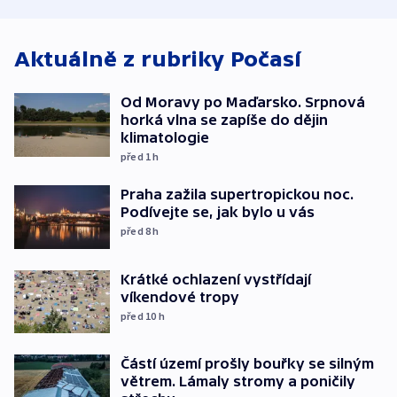
bojkotu
klimatologie
Aktuálně z rubriky
Počasí
Od Moravy po Maďarsko. Srpnová
horká vlna se zapíše do dějin
klimatologie
před 1
h
Praha zažila supertropickou noc.
Podívejte se, jak bylo u vás
před 8
h
Krátké ochlazení vystřídají
víkendové tropy
před 10
h
Částí území prošly bouřky se silným
větrem. Lámaly stromy a poničily