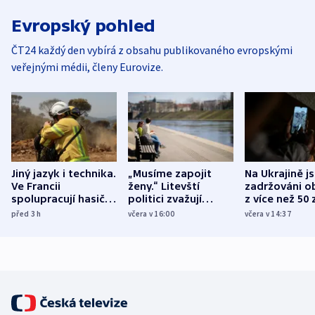
Evropský pohled
ČT24 každý den vybírá z obsahu publikovaného evropskými
veřejnými médii, členy Eurovize.
Jiný jazyk i technika.
„Musíme zapojit
Na Ukrajině j
Ve Francii
ženy.“ Litevští
zadržováni o
spolupracují hasiči z
politici zvažují
z více než 50 
různých zemí
dohodu o
Bojovali na s
před 3
h
včera v 16:00
včera v 14:37
demografii
Ruska