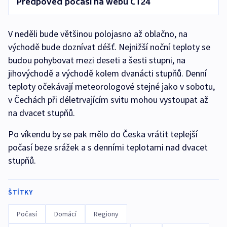
Předpověď počasí na webu ČT24
V neděli bude většinou polojasno až oblačno, na
východě bude doznívat déšť. Nejnižší noční teploty se
budou pohybovat mezi deseti a šesti stupni, na
jihovýchodě a východě kolem dvanácti stupňů. Denní
teploty očekávají meteorologové stejné jako v sobotu,
v Čechách při déletrvajícím svitu mohou vystoupat až
na dvacet stupňů.
Po víkendu by se pak mělo do Česka vrátit teplejší
počasí beze srážek a s denními teplotami nad dvacet
stupňů.
ŠTÍTKY
Počasí
Domácí
Regiony