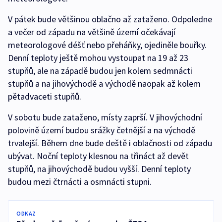
V pátek bude většinou oblačno až zataženo. Odpoledne
a večer od západu na většině území očekávají
meteorologové déšť nebo přeháňky, ojediněle bouřky.
Denní teploty ještě mohou vystoupat na 19 až 23
stupňů, ale na západě budou jen kolem sedmnácti
stupňů a na jihovýchodě a východě naopak až kolem
pětadvaceti stupňů.
V sobotu bude zataženo, místy zaprší. V jihovýchodní
polovině území budou srážky četnější a na východě
trvalejší. Během dne bude deště i oblačnosti od západu
ubývat. Noční teploty klesnou na třináct až devět
stupňů, na jihovýchodě budou vyšší. Denní teploty
budou mezi čtrnácti a osmnácti stupni.
ODKAZ