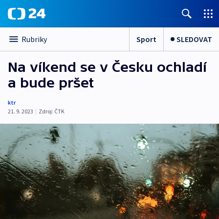
Sport
SLEDOVAT
Rubriky
Na víkend se v Česku ochladí
a bude pršet
ktr
21. 9. 2023
|
Zdroj:
ČTK