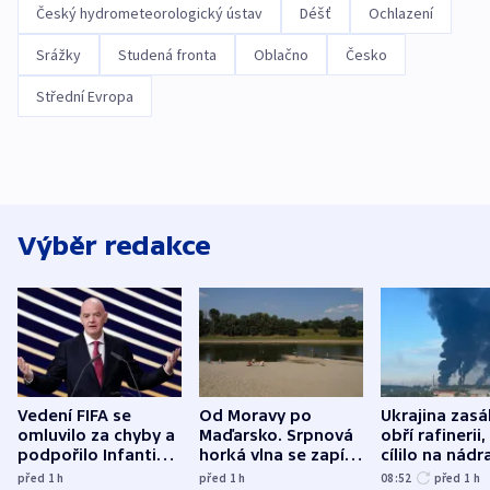
Český hydrometeorologický ústav
Déšť
Ochlazení
Srážky
Studená fronta
Oblačno
Česko
Střední Evropa
Výběr redakce
Vedení FIFA se
Od Moravy po
Ukrajina zasá
omluvilo za chyby a
Maďarsko. Srpnová
obří rafinerii
podpořilo Infantina.
horká vlna se zapíše
cílilo na nádra
UEFA trvá na
do dějin
autobus
před 1
h
před 1
h
08:52
před 1
h