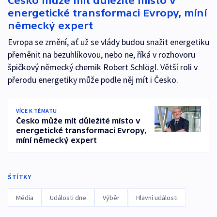
Česko může mít důležité místo v
energetické transformaci Evropy, míní
německý expert
Evropa se změní, ať už se vlády budou snažit energetiku
přeměnit na bezuhlíkovou, nebo ne, říká v rozhovoru
špičkový německý chemik Robert Schlögl. Větší roli v
přerodu energetiky může podle něj mít i Česko.
VÍCE K TÉMATU
Česko může mít důležité místo v
energetické transformaci Evropy,
míní německý expert
ŠTÍTKY
Média
Události dne
Výběr
Hlavní události