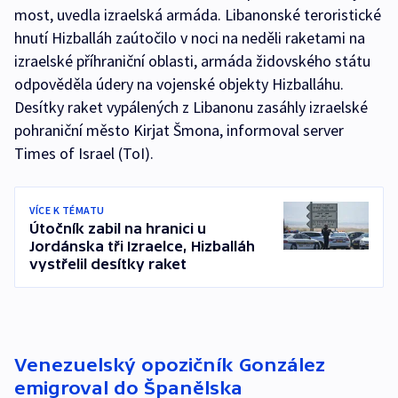
most, uvedla izraelská armáda. Libanonské teroristické
hnutí Hizballáh zaútočilo v noci na neděli raketami na
izraelské příhraniční oblasti, armáda židovského státu
odpověděla údery na vojenské objekty Hizballáhu.
Desítky raket vypálených z Libanonu zasáhly izraelské
pohraniční město Kirjat Šmona, informoval server
Times of Israel (ToI).
VÍCE K TÉMATU
Útočník zabil na hranici u
Jordánska tři Izraelce, Hizballáh
vystřelil desítky raket
Venezuelský opozičník González
emigroval do Španělska