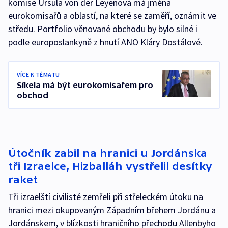
komise Ursula von der Leyenová má jména
eurokomisařů a oblastí, na které se zaměří, oznámit ve
středu. Portfolio věnované obchodu by bylo silné i
podle europoslankyně z hnutí ANO Kláry Dostálové.
VÍCE K TÉMATU
Síkela má být eurokomisařem pro
obchod
Útočník zabil na hranici u Jordánska
tři Izraelce, Hizballáh vystřelil desítky
raket
Tři izraelští civilisté zemřeli při střeleckém útoku na
hranici mezi okupovaným Západním břehem Jordánu a
Jordánskem, v blízkosti hraničního přechodu Allenbyho