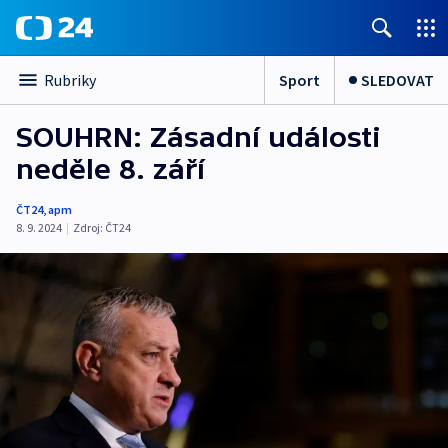
Sport
SLEDOVAT
Rubriky
SOUHRN: Zásadní události
neděle 8. září
ČT24
,
apm
8. 9. 2024
|
Zdroj:
ČT24