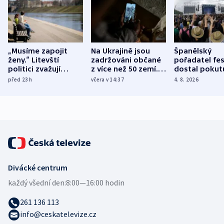
„Musíme zapojit
Na Ukrajině jsou
Španělský
ženy.“ Litevští
zadržováni občané
pořadatel fes
politici zvažují
z více než 50 zemí.
dostal pokut
dohodu o
Bojovali na straně
nekalé prakti
před 23
h
včera v 14:37
4. 8. 2026
demografii
Ruska
Divácké centrum
každý všední den:
8:00—16:00 hodin
261 136 113
info@ceskatelevize.cz