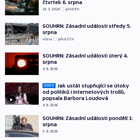
čtvrtek 6. srpna
23. 3. 2024
před 9
h
SOUHRN: Zásadní události středy 5.
srpna
včera
před 17
h
SOUHRN: Zásadní události úterý 4.
srpna
4. 8. 2026
Jak ustát stupňující se útoky
VIDEO
od politiků i internetových trollů,
popsala Barbora Loudová
4. 8. 2026
SOUHRN: Zásadní události pondělí 3.
srpna
3. 8. 2026