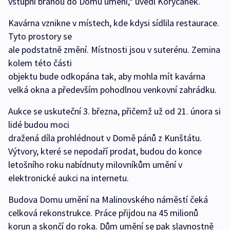
vstupní branou do Domu umění,“ uvedl Koryčánek.
Kavárna vznikne v místech, kde kdysi sídlila restaurace.
Tyto prostory se
ale podstatně změní. Místnosti jsou v suterénu. Zemina
kolem této části
objektu bude odkopána tak, aby mohla mít kavárna
velká okna a především pohodlnou venkovní zahrádku.
Aukce se uskuteční 3. března, přičemž už od 21. února si
lidé budou moci
dražená díla prohlédnout v Domě pánů z Kunštátu.
Výtvory, které se nepodaří prodat, budou do konce
letošního roku nabídnuty milovníkům umění v
elektronické aukci na internetu.
Budova Domu umění na Malinovského náměstí čeká
celková rekonstrukce. Práce přijdou na 45 milionů
korun a skončí do roka. Dům umění se pak slavnostně