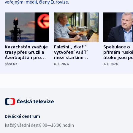
veřejnými médii, členy Eurovize.
Kazachstán zvažuje
Falešní „lékaři“
Spekulace o
trasy přes Gruzii a
vytvoření AI šíří
přímém rusk
Ázerbájdžán pro
mezi staršími
útoku jsou po
vývoz ropy do
Poláky nebezpečné
míní estonsk
před 6
h
8. 8. 2026
7. 8. 2026
Evropy
zdravotní rady
bezpečnostn
expert
Divácké centrum
každý všední den:
8:00—16:00 hodin