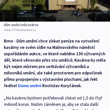
Dům umění města Brna
Zdroj:
ČT24/www.brno.cz
Brno - Dům umění chce získat peníze na vytvoření
kavárny ve svém sídle na Malinovského náměstí
uspořádáním aukce, ve které nabídne 130 výtvarných
děl, která věnovalo přes sto umělců. Kavárna by měla
být nejen místem pro setkávání výtvarníků a
milovníků umění, ale také prostorem pro odpočinek
přímo propojeným s výstavními plochami, jak řekl
ředitel
Domu umění
Rostislav Koryčánek.
„Na kavárnu bychom potřebovali získat od 1,5 do čtyř
milionů korun. Našim záměrem je, aby se stala další