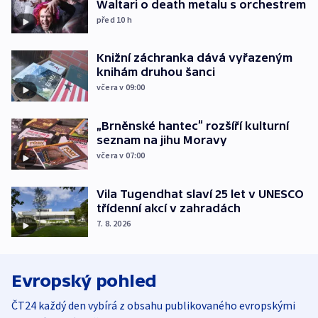
Waltari o death metalu s orchestrem
před 10
h
Knižní záchranka dává vyřazeným
knihám druhou šanci
včera v 09:00
„Brněnské hantec“ rozšíří kulturní
seznam na jihu Moravy
včera v 07:00
Vila Tugendhat slaví 25 let v UNESCO
třídenní akcí v zahradách
7. 8. 2026
Evropský pohled
ČT24 každý den vybírá z obsahu publikovaného evropskými