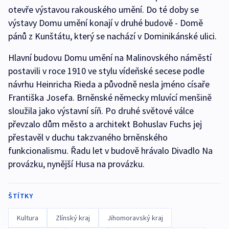
otevře výstavou rakouského umění. Do té doby se
výstavy Domu umění konají v druhé budově - Domě
pánů z Kunštátu, který se nachází v Dominikánské ulici.
Hlavní budovu Domu umění na Malinovského náměstí
postavili v roce 1910 ve stylu vídeňské secese podle
návrhu Heinricha Rieda a původně nesla jméno císaře
Františka Josefa. Brněnské německy mluvící menšině
sloužila jako výstavní síň. Po druhé světové válce
převzalo dům město a architekt Bohuslav Fuchs jej
přestavěl v duchu takzvaného brněnského
funkcionalismu. Řadu let v budově hrávalo Divadlo Na
provázku, nynější Husa na provázku.
ŠTÍTKY
Kultura
Zlínský kraj
Jihomoravský kraj