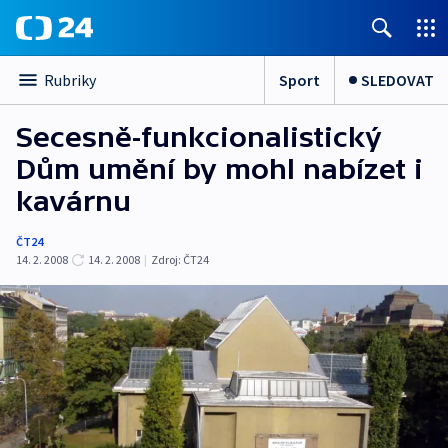
Sport
SLEDOVAT
Rubriky
Secesně-funkcionalistický
Dům umění by mohl nabízet i
kavárnu
ČT24
14. 2. 2008
14. 2. 2008
|
Zdroj:
ČT24