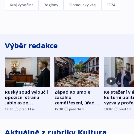
Kraj Vysočina
Regiony
Olomoucký kraj
ČT24
Výběr redakce
Ruský soud vyloučil
Západ Kolumbie
Ke stažení vl
opoziční stranu
zasáhlo
kulturní polit
Jabloko ze
zemětřesení, úřady
vyzvaly profe
zářijových „voleb“
hlásí přes sto obětí
organizace, s
19:30
před 14
m
15:30
před 34
m
10:07
před 1
h
odbory
Aktuálně z rubriky
Kultura