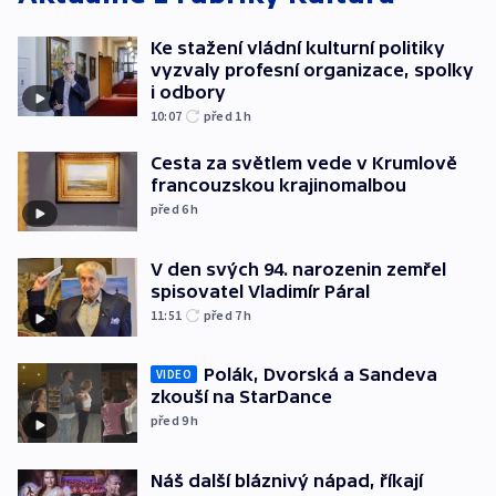
Ke stažení vládní kulturní politiky
vyzvaly profesní organizace, spolky
i odbory
10:07
před 1
h
Cesta za světlem vede v Krumlově
francouzskou krajinomalbou
před 6
h
V den svých 94. narozenin zemřel
spisovatel Vladimír Páral
11:51
před 7
h
Polák, Dvorská a Sandeva
VIDEO
zkouší na StarDance
před 9
h
Náš další bláznivý nápad, říkají