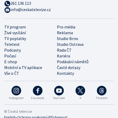
261 136 113
info@ceskatelevize.cz
TV program
Pro média
Živé vysílání
Reklama
TV poplatky
Studio Brno
Teletext
Studio Ostrava
Podcasty
Rada ČT
Počasí
Kariéra
E-shop
Podávání námětů
Mobilní a TV aplikace
Časté dotazy
Vše o ČT
Kontakty
Instagram
Facebook
YouTube
X
Threads
© Česká televize
•
•
English
Ochrana soukromí
Přístupnost