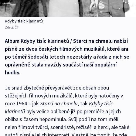
Kdyby tisíc klarinetů
Zdroj:
ČT
Album Kdyby tisíc klarinetů / Starci na chmelu nabízí
písně ze dvou českých filmových muzikálů, které ani
po téměř šedesáti letech nezestárly a řada z nich se
oprávněně stala navždy součástí naší populární
hudby.
Je snad zbytečné převyprávět zde obsah obou
stěžejních filmových muzikálů, které byly natočeny v
roce 1964 – jak
Starci na chmelu
, tak
Kdyby tisíc
klarinetů
byly velice oblíbené již po premiéře a jejich
obliba s časem nepominula. Svůj podíl na tom měli
nejen filmoví tvůrci, scenáristé, režiséři a herci, ale také
autoři písní a jejich interpreti. Vlastně lze tvrdit, že zde