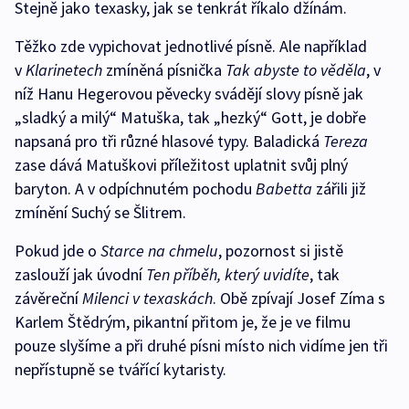
Stejně jako texasky, jak se tenkrát říkalo džínám.
Těžko zde vypichovat jednotlivé písně. Ale například
v
Klarinetech
zmíněná písnička
Tak abyste to věděla
, v
níž Hanu Hegerovou pěvecky svádějí slovy písně jak
„sladký a milý“ Matuška, tak „hezký“ Gott, je dobře
napsaná pro tři různé hlasové typy. Baladická
Tereza
zase dává Matuškovi příležitost uplatnit svůj plný
baryton. A v odpíchnutém pochodu
Babetta
zářili již
zmínění Suchý se Šlitrem.
Pokud jde o
Starce na chmelu
, pozornost si jistě
zaslouží jak úvodní
Ten příběh, který uvidíte
, tak
závěreční
Milenci v texaskách
. Obě zpívají Josef Zíma s
Karlem Štědrým, pikantní přitom je, že je ve filmu
pouze slyšíme a při druhé písni místo nich vidíme jen tři
nepřístupně se tvářící kytaristy.