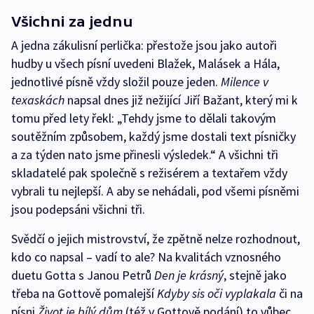
Všichni za jednu
A jedna zákulisní perlička: přestože jsou jako autoři
hudby u všech písní uvedeni Blažek, Malásek a Hála,
jednotlivé písně vždy složil pouze jeden.
Milence v
texaskách
napsal dnes již nežijící Jiří Bažant, který mi k
tomu před lety řekl: „Tehdy jsme to dělali takovým
soutěžním způsobem, každý jsme dostali text písničky
a za týden nato jsme přinesli výsledek.“ A všichni tři
skladatelé pak společně s režisérem a textařem vždy
vybrali tu nejlepší. A aby se nehádali, pod všemi písněmi
jsou podepsáni všichni tři.
Svědčí o jejich mistrovství, že zpětně nelze rozhodnout,
kdo co napsal – vadí to ale? Na kvalitách vznosného
duetu Gotta s Janou Petrů
Den je krásný
, stejně jako
třeba na Gottově pomalejší
Kdyby sis oči vyplakala
či na
písni
Život je bílý dům
(též v Gottově podání) to vůbec