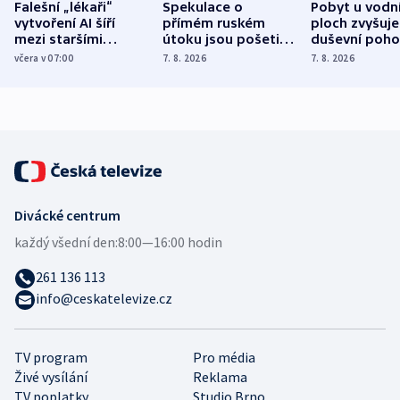
Falešní „lékaři“
Spekulace o
Pobyt u vodn
vytvoření AI šíří
přímém ruském
ploch zvyšuje
mezi staršími
útoku jsou pošetilé,
duševní poho
Poláky nebezpečné
míní estonský
ukázala
včera v 07:00
7. 8. 2026
7. 8. 2026
zdravotní rady
bezpečnostní
mezinárodní 
expert
Divácké centrum
každý všední den:
8:00—16:00 hodin
261 136 113
info@ceskatelevize.cz
TV program
Pro média
Živé vysílání
Reklama
TV poplatky
Studio Brno