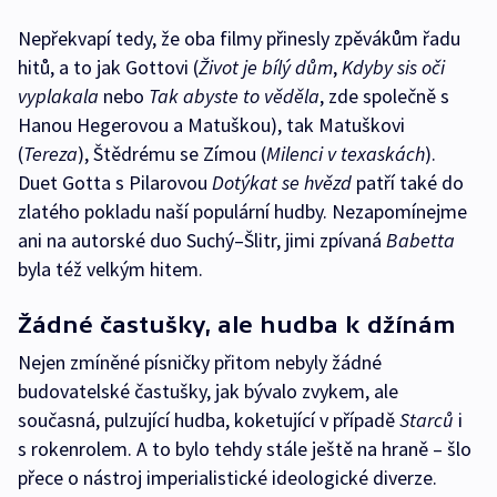
Nepřekvapí tedy, že oba filmy přinesly zpěvákům řadu
hitů, a to jak Gottovi (
Život je bílý dům
,
Kdyby sis oči
vyplakala
nebo
Tak abyste to věděla
, zde společně s
Hanou Hegerovou a Matuškou), tak Matuškovi
(
Tereza
), Štědrému se Zímou (
Milenci v texaskách
).
Duet Gotta s Pilarovou
Dotýkat se hvězd
patří také do
zlatého pokladu naší populární hudby. Nezapomínejme
ani na autorské duo Suchý–Šlitr, jimi zpívaná
Babetta
byla též velkým hitem.
Žádné častušky, ale hudba k džínám
Nejen zmíněné písničky přitom nebyly žádné
budovatelské častušky, jak bývalo zvykem, ale
současná, pulzující hudba, koketující v případě
Starců
i
s rokenrolem. A to bylo tehdy stále ještě na hraně – šlo
přece o nástroj imperialistické ideologické diverze.