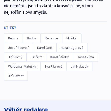
nic nemění – jsou to zkrátka krásné písně, v tom
nejlepším slova smyslu.
ŠTÍTKY
Kultura
Hudba
Recenze
Muzikál
Josef Rauvolf
Karel Gott
Hana Hegerová
Jiří Suchý
Jiří Šlitr
Karel Štědrý
Josef Zíma
Waldemar Matuška
Eva Pilarová
Jiří Malásek
Jiří Bažant
Výběr redakce