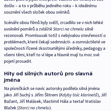
došlo – a to v průběhu jediného roku – k ideálnímu
souznění všech složek obou snímků.
Scénáře obou filmů byly svěží, zrcadlilo se v nich lehké
uvolnění poměrů a zvláště
Starci na chmelu
silně
rezonovali. Promlouvali totiž s nebývalou otevřeností o
problémech, které čekají sedmnácti- a osmnáctileté ve
společnosti řízené zkostnatělými úředníky, pedagogy a
všemi těmi, kteří to ví lépe a hlavně mají tu moc své
pojetí prosadit.
Hity od silných autorů pro slavná
jména
Na písničkách se navíc autorsky podílela silná jména
jako Jiří Suchý s Jiřím Šlitrem (
Kdyby tisíc klarinetů
), Jiří
Bažant, Jiří Malásek, Vlastimil Hála a textař Vratislav
Blažek (
Starci na chmelu
).