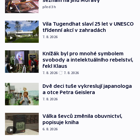
seznam na jihu Moravy
před 3
h
Vila Tugendhat slaví 25 let v UNESCO
třídenní akcí v zahradách
7. 8. 2026
Knížák byl pro mnohé symbolem
svobody a intelektuálního rebelství,
řekl Klaus
7. 8. 2026
7. 8. 2026
Dvě deci tuše vykreslují japanologa
a otce Petra Geislera
7. 8. 2026
Válka ševců změnila obuvnictví,
popisuje kniha
6. 8. 2026