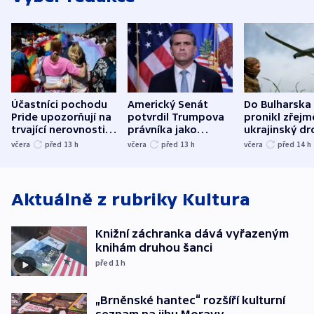
Účastníci pochodu
Americký Senát
Do Bulharska
Pride upozorňují na
potvrdil Trumpova
pronikl zřejm
trvající nerovnosti i
právníka jako
ukrajinský dr
společenskou
ministra
explodoval k
včera
před 13
h
včera
před 13
h
včera
před 14
h
atmosféru
spravedlnosti
od plynovod
Aktuálně z rubriky
Kultura
Knižní záchranka dává vyřazeným
knihám druhou šanci
před 1
h
„Brněnské hantec“ rozšíří kulturní