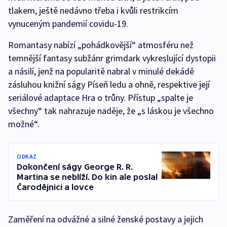
tlakem, ještě nedávno třeba i kvůli restrikcím
vynuceným pandemií covidu-19.
Romantasy nabízí „pohádkovější“ atmosféru než
temnější fantasy subžánr grimdark vykreslující dystopii
a násilí, jenž na popularitě nabral v minulé dekádě
zásluhou knižní ságy Píseň ledu a ohně, respektive její
seriálové adaptace Hra o trůny. Přístup „spalte je
všechny“ tak nahrazuje naděje, že „s láskou je všechno
možné“.
ODKAZ
Dokončení ságy George R. R.
Martina se neblíží. Do kin ale poslal
Čarodějnici a lovce
Zaměření na odvážné a silné ženské postavy a jejich