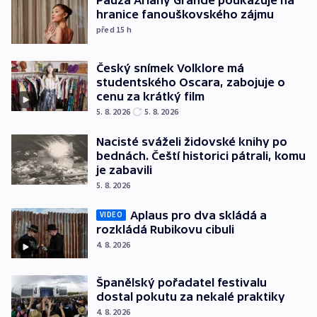
Pauza Ariany Grande poukazuje na
hranice fanouškovského zájmu
před 15
h
Český snímek Volklore má
studentského Oscara, zabojuje o
cenu za krátký film
5. 8. 2026
5. 8. 2026
Nacisté sváželi židovské knihy po
bednách. Čeští historici pátrali, komu
je zabavili
5. 8. 2026
Aplaus pro dva skládá a
VIDEO
rozkládá Rubikovu cibuli
4. 8. 2026
Španělský pořadatel festivalu
dostal pokutu za nekalé praktiky
4. 8. 2026