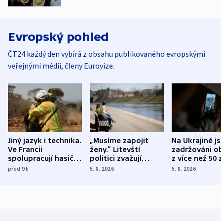
Evropský pohled
ČT24 každý den vybírá z obsahu publikovaného evropskými
veřejnými médii, členy Eurovize.
Jiný jazyk i technika.
„Musíme zapojit
Na Ukrajině j
Ve Francii
ženy.“ Litevští
zadržováni o
spolupracují hasiči z
politici zvažují
z více než 50 
různých zemí
dohodu o
Bojovali na s
před 9
h
5. 8. 2026
5. 8. 2026
demografii
Ruska