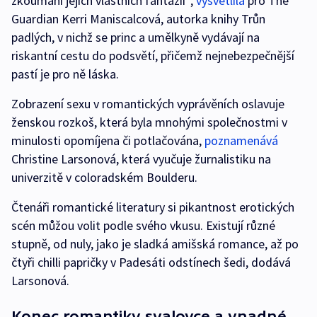
zkoumání jejich vlastních fantazií“,
vysvětlila
pro The
Guardian Kerri Maniscalcová, autorka knihy Trůn
padlých, v nichž se princ a umělkyně vydávají na
riskantní cestu do podsvětí, přičemž nejnebezpečnější
pastí je pro ně láska.
Zobrazení sexu v romantických vyprávěních oslavuje
ženskou rozkoš, která byla mnohými společnostmi v
minulosti opomíjena či potlačována,
poznamenává
Christine Larsonová, která vyučuje žurnalistiku na
univerzitě v coloradském Boulderu.
Čtenáři romantické literatury si pikantnost erotických
scén můžou volit podle svého vkusu. Existují různé
stupně, od nuly, jako je sladká amišská romance, až po
čtyři chilli papričky v Padesáti odstínech šedi, dodává
Larsonová.
Konec romantiky svalovce a vnadné