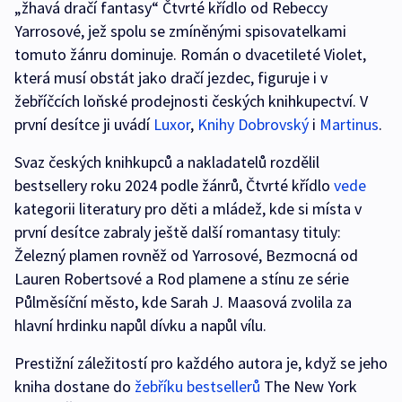
„žhavá dračí fantasy“ Čtvrté křídlo od Rebeccy
Yarrosové, jež spolu se zmíněnými spisovatelkami
tomuto žánru dominuje. Román o dvacetileté Violet,
která musí obstát jako dračí jezdec, figuruje i v
žebříčcích loňské prodejnosti českých knihkupectví. V
první desítce ji uvádí
Luxor
,
Knihy Dobrovský
i
Martinus
.
Svaz českých knihkupců a nakladatelů rozdělil
bestsellery roku 2024 podle žánrů, Čtvrté křídlo
vede
kategorii literatury pro děti a mládež, kde si místa v
první desítce zabraly ještě další romantasy tituly:
Železný plamen rovněž od Yarrosové, Bezmocná od
Lauren Robertsové a Rod plamene a stínu ze série
Půlměsíční město, kde Sarah J. Maasová zvolila za
hlavní hrdinku napůl dívku a napůl vílu.
Prestižní záležitostí pro každého autora je, když se jeho
kniha dostane do
žebříku bestsellerů
The New York