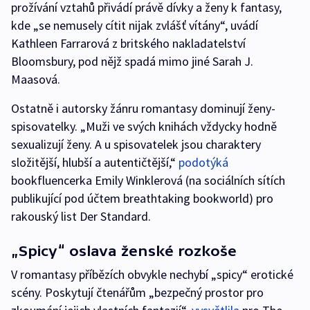
prožívání vztahů přivádí právě dívky a ženy k fantasy,
kde „se nemusely cítit nijak zvlášť vítány“, uvádí
Kathleen Farrarová z britského nakladatelství
Bloomsbury, pod nějž spadá mimo jiné Sarah J.
Maasová.
Ostatně i autorsky žánru romantasy dominují ženy-
spisovatelky. „Muži ve svých knihách vždycky hodně
sexualizují ženy. A u spisovatelek jsou charaktery
složitější, hlubší a autentičtější,“
podotýká
bookfluencerka Emily Winklerová (na sociálních sítích
publikující pod účtem breathtaking bookworld) pro
rakouský list Der Standard.
„Spicy“ oslava ženské rozkoše
V romantasy příbězích obvykle nechybí „spicy“ erotické
scény. Poskytují čtenářům „bezpečný prostor pro