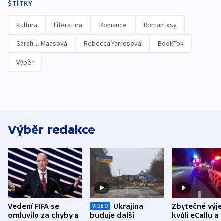
ŠTÍTKY
Kultura
Literatura
Romance
Romantasy
Sarah J. Maasová
Rebecca Yarrosová
BookTok
Výběr
Výběr redakce
Vedení FIFA se
Ukrajina
Zbytečné výj
VIDEO
omluvilo za chyby a
buduje další
kvůli eCallu a