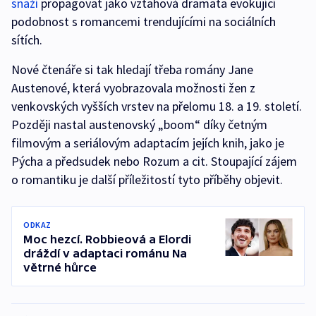
snaží
propagovat jako vztahová dramata evokující
podobnost s romancemi trendujícími na sociálních
sítích.
Nové čtenáře si tak hledají třeba romány Jane
Austenové, která vyobrazovala možnosti žen z
venkovských vyšších vrstev na přelomu 18. a 19. století.
Později nastal austenovský „boom“ díky četným
filmovým a seriálovým adaptacím jejích knih, jako je
Pýcha a předsudek nebo Rozum a cit. Stoupající zájem
o romantiku je další příležitostí tyto příběhy objevit.
ODKAZ
Moc hezcí. Robbieová a Elordi
dráždí v adaptaci románu Na
větrné hůrce