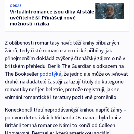
ODKAZ
Virtuální romance jsou díky AI stále
uvěřitelnější. Přinášejí nové
možnosti i rizika
Z oblíbenosti romantasy navíc těží knihy příbuzných
žánrů, tedy čisté romance a erotické příběhy, jak
přinejmenším dokládá zvýšený čtenářský zájem o ně v
britském přehledu. Deník The Guardian s odkazem na
The Bookseller
podotýká
, že jedno ale může ovlivňovat
druhé: nakladatelé častěji zařazují tituly do kategorie
romantiky než jen beletrie, protože registrují, jak se
vnímání romantické literatury pozitivně proměnilo.
Koneckonců třetí neprodávanější knihou napříč žánry –
po dvou detektivkách Richarda Osmana – byla loni v
Británii temná romance Námi to končí od Colleen
Hooverové. Bestseller, který americkou sociální