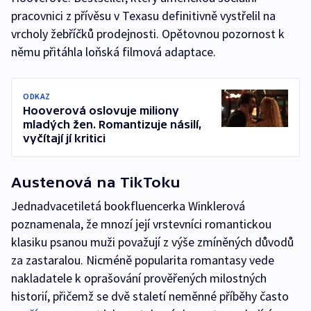
pracovnici z přívěsu v Texasu definitivně vystřelil na
vrcholy žebříčků prodejnosti. Opětovnou pozornost k
němu přitáhla loňská filmová adaptace.
ODKAZ
Hooverová oslovuje miliony
mladých žen. Romantizuje násilí,
vyčítají jí kritici
Austenová na TikToku
Jednadvacetiletá bookfluencerka Winklerová
poznamenala, že mnozí její vrstevníci romantickou
klasiku psanou muži považují z výše zmíněných důvodů
za zastaralou. Nicméně popularita romantasy vede
nakladatele k oprašování prověřených milostných
historií, přičemž se dvě staletí neměnné příběhy často