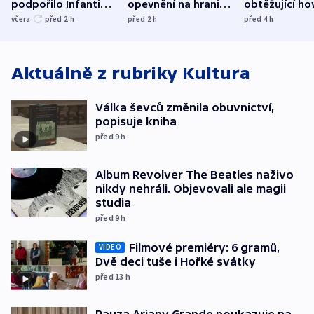
podpořilo Infantina.
opevnění na hranici
obtěžující ho
UEFA trvá na
s Běloruskem
zdržují záchr
včera
před 2
h
před 2
h
před 4
h
bojkotu
Aktuálně z rubriky
Kultura
Válka ševců změnila obuvnictví,
popisuje kniha
před 9
h
Album Revolver The Beatles naživo
nikdy nehráli. Objevovali ale magii
studia
před 9
h
Filmové premiéry: 6 gramů,
VIDEO
Dvě deci tuše i Hořké svátky
před 13
h