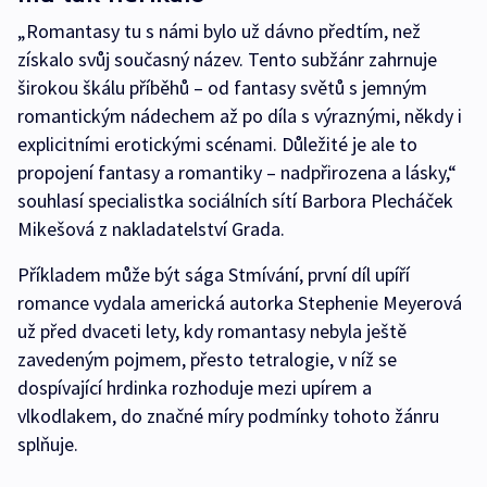
„Romantasy tu s námi bylo už dávno předtím, než
získalo svůj současný název. Tento subžánr zahrnuje
širokou škálu příběhů – od fantasy světů s jemným
romantickým nádechem až po díla s výraznými, někdy i
explicitními erotickými scénami. Důležité je ale to
propojení fantasy a romantiky – nadpřirozena a lásky,“
souhlasí specialistka sociálních sítí Barbora Plecháček
Mikešová z nakladatelství Grada.
Příkladem může být sága Stmívání, první díl upíří
romance vydala americká autorka Stephenie Meyerová
už před dvaceti lety, kdy romantasy nebyla ještě
zavedeným pojmem, přesto tetralogie, v níž se
dospívající hrdinka rozhoduje mezi upírem a
vlkodlakem, do značné míry podmínky tohoto žánru
splňuje.