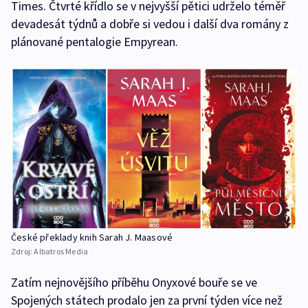
Times. Čtvrté křídlo se v nejvyšší pětici udrželo téměř
devadesát týdnů a dobře si vedou i další dva romány z
plánované pentalogie Empyrean.
České překlady knih Sarah J. Maasové
Zdroj:
Albatros Media
Zatím nejnovějšího příběhu Onyxové bouře se ve
Spojených státech prodalo jen za první týden více než