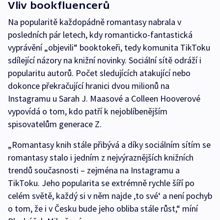
Vliv bookfluencerů
Na popularitě každopádně romantasy nabrala v
posledních pár letech, kdy romanticko-fantastická
vyprávění „objevili“ booktokeři, tedy komunita TikToku
sdílející názory na knižní novinky. Sociální sítě odráží i
popularitu autorů. Počet sledujících atakující nebo
dokonce překračující hranici dvou milionů na
Instagramu u Sarah J. Maasové a Colleen Hooverové
vypovídá o tom, kdo patří k nejoblíbenějším
spisovatelům generace Z.
„Romantasy knih stále přibývá a díky sociálním sítím se
romantasy stalo i jedním z nejvýraznějších knižních
trendů současnosti – zejména na Instagramu a
TikToku. Jeho popularita se extrémně rychle šíří po
celém světě, každý si v něm najde ‚to své‘ a není pochyb
o tom, že i v Česku bude jeho obliba stále růst,“ míní