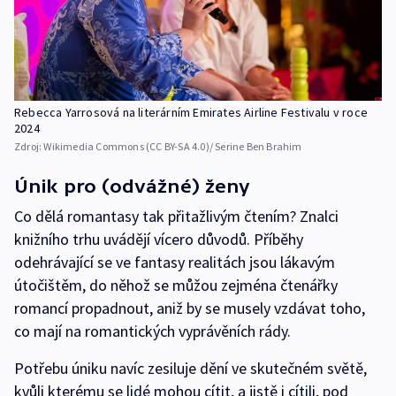
Rebecca Yarrosová na literárním Emirates Airline Festivalu v roce
2024
Zdroj:
Wikimedia Commons (CC BY-SA 4.0)/ Serine Ben Brahim
Únik pro (odvážné) ženy
Co dělá romantasy tak přitažlivým čtením? Znalci
knižního trhu uvádějí vícero důvodů. Příběhy
odehrávající se ve fantasy realitách jsou lákavým
útočištěm, do něhož se můžou zejména čtenářky
romancí propadnout, aniž by se musely vzdávat toho,
co mají na romantických vyprávěních rády.
Potřebu úniku navíc zesiluje dění ve skutečném světě,
kvůli kterému se lidé mohou cítit, a jistě i cítili, pod