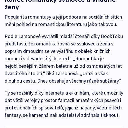
ženy
Popularita romantasy a její podpora na sociálních sítích
mění pohled na romantickou literaturu jako takovou.
Podle Larsonové vyvrátili mladší čtenáři díky BookToku
představu, že romantika rovná se svalovec a žena s
poprsím dmoucím se ve výstřihu z obálek knižních
romancí v devadesátých letech. „Romantika je
nejoblíbenějším žánrem beletrie už od osmdesátých let
dvacátého století,“ říká Larsonová. „Urazila však
dlouhou cestu. Dnes obsahuje všechny různé subžánry.“
Ty se rozšířily díky internetu a e-knihám, které umožnily
dát větší veřejný prostor fantazii amatérských psavců i
profesionálních spisovatelů, jejichž nápady, včetně těch
fantasy, se kamenná nakladatelství zdráhala tisknout.