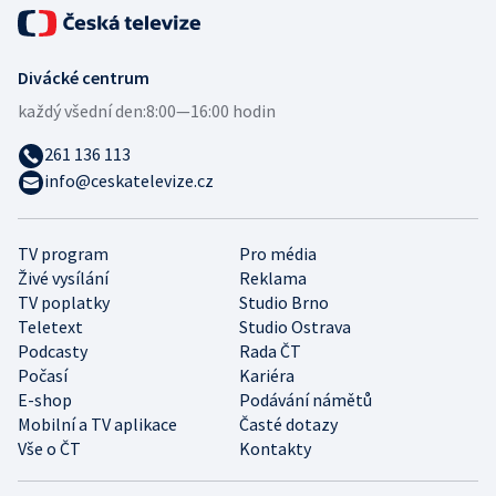
Divácké centrum
každý všední den:
8:00—16:00 hodin
261 136 113
info@ceskatelevize.cz
TV program
Pro média
Živé vysílání
Reklama
TV poplatky
Studio Brno
Teletext
Studio Ostrava
Podcasty
Rada ČT
Počasí
Kariéra
E-shop
Podávání námětů
Mobilní a TV aplikace
Časté dotazy
Vše o ČT
Kontakty