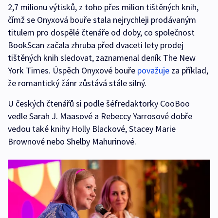
2,7 milionu výtisků, z toho přes milion tištěných knih,
čímž se Onyxová bouře stala nejrychleji prodávaným
titulem pro dospělé čtenáře od doby, co společnost
BookScan začala zhruba před dvaceti lety prodej
tištěných knih sledovat, zaznamenal deník The New
York Times. Úspěch Onyxové bouře
považuje
za příklad,
že romantický žánr zůstává stále silný.
U českých čtenářů si podle šéfredaktorky CooBoo
vedle Sarah J. Maasové a Rebeccy Yarrosové dobře
vedou také knihy Holly Blackové, Stacey Marie
Brownové nebo Shelby Mahurinové.