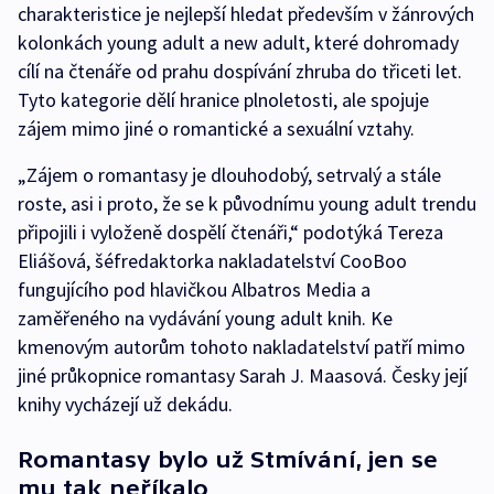
charakteristice je nejlepší hledat především v žánrových
kolonkách young adult a new adult, které dohromady
cílí na čtenáře od prahu dospívání zhruba do třiceti let.
Tyto kategorie dělí hranice plnoletosti, ale spojuje
zájem mimo jiné o romantické a sexuální vztahy.
„Zájem o romantasy je dlouhodobý, setrvalý a stále
roste, asi i proto, že se k původnímu young adult trendu
připojili i vyloženě dospělí čtenáři,“ podotýká Tereza
Eliášová, šéfredaktorka nakladatelství CooBoo
fungujícího pod hlavičkou Albatros Media a
zaměřeného na vydávání young adult knih. Ke
kmenovým autorům tohoto nakladatelství patří mimo
jiné průkopnice romantasy Sarah J. Maasová. Česky její
knihy vycházejí už dekádu.
Romantasy bylo už Stmívání, jen se
mu tak neříkalo