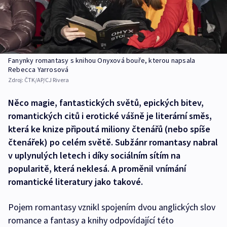
Fanynky romantasy s knihou Onyxová bouře, kterou napsala
Rebecca Yarrosová
Zdroj:
ČTK/AP/CJ Rivera
Něco magie, fantastických světů, epických bitev,
romantických citů i erotické vášně je literární směs,
která ke knize připoutá miliony čtenářů (nebo spíše
čtenářek) po celém světě. Subžánr romantasy nabral
v uplynulých letech i díky sociálním sítím na
popularitě, která neklesá. A proměnil vnímání
romantické literatury jako takové.
Pojem romantasy vznikl spojením dvou anglických slov
romance a fantasy a knihy odpovídající této