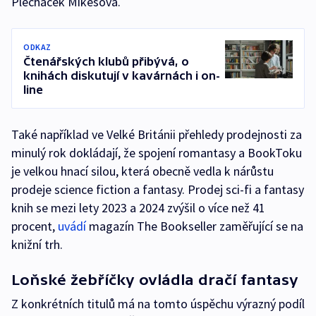
Plecháček Mikešová.
ODKAZ
Čtenářských klubů přibývá, o
knihách diskutují v kavárnách i on-
line
Také například ve Velké Británii přehledy prodejnosti za
minulý rok dokládají, že spojení romantasy a BookToku
je velkou hnací silou, která obecně vedla k nárůstu
prodeje science fiction a fantasy. Prodej sci-fi a fantasy
knih se mezi lety 2023 a 2024 zvýšil o více než 41
procent,
uvádí
magazín The Bookseller zaměřující se na
knižní trh.
Loňské žebříčky ovládla dračí fantasy
Z konkrétních titulů má na tomto úspěchu výrazný podíl