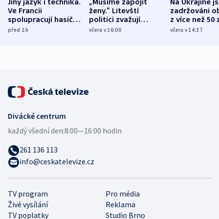
Jiný jazyk i technika.
„Musíme zapojit
Na Ukrajině j
Ve Francii
ženy.“ Litevští
zadržováni o
spolupracují hasiči z
politici zvažují
z více než 50 
různých zemí
dohodu o
Bojovali na s
před 2
h
včera v 16:00
včera v 14:37
demografii
Ruska
Divácké centrum
každý všední den:
8:00—16:00 hodin
261 136 113
info@ceskatelevize.cz
TV program
Pro média
Živé vysílání
Reklama
TV poplatky
Studio Brno