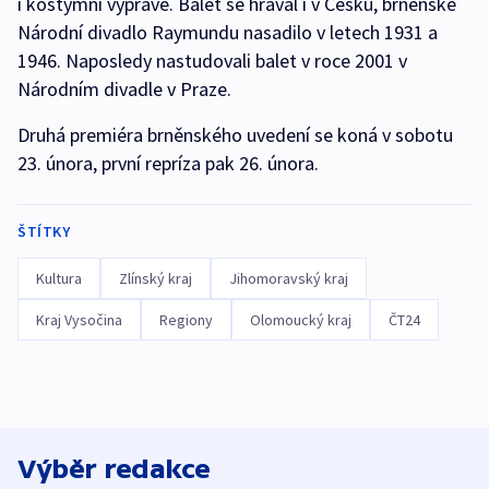
i kostýmní výpravě. Balet se hrával i v Česku, brněnské
Národní divadlo Raymundu nasadilo v letech 1931 a
1946. Naposledy nastudovali balet v roce 2001 v
Národním divadle v Praze.
Druhá premiéra brněnského uvedení se koná v sobotu
23. února, první repríza pak 26. února.
ŠTÍTKY
Kultura
Zlínský kraj
Jihomoravský kraj
Kraj Vysočina
Regiony
Olomoucký kraj
ČT24
Výběr redakce