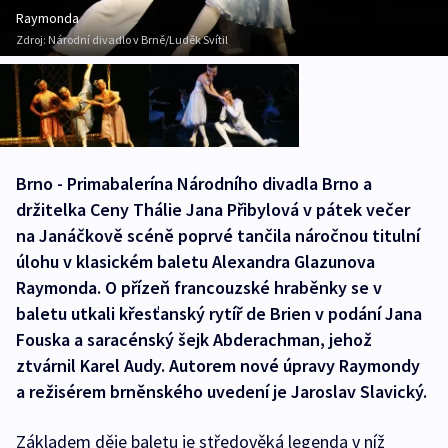
Raymonda
Zdroj:
Národní divadlo v Brně/Luděk Svítil
Brno - Primabalerína Národního divadla Brno a
držitelka Ceny Thálie Jana Přibylová v pátek večer
na Janáčkově scéně poprvé tančila náročnou titulní
úlohu v klasickém baletu Alexandra Glazunova
Raymonda. O přízeň francouzské hraběnky se v
baletu utkali křesťanský rytíř de Brien v podání Jana
Fouska a saracénský šejk Abderachman, jehož
ztvárnil Karel Audy. Autorem nové úpravy Raymondy
a režisérem brněnského uvedení je Jaroslav Slavický.
Základem děje baletu je středověká legenda v níž