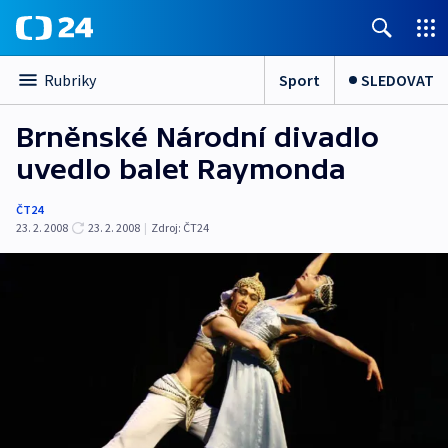
Sport
SLEDOVAT
Rubriky
Brněnské Národní divadlo
uvedlo balet Raymonda
ČT24
23. 2. 2008
23. 2. 2008
|
Zdroj:
ČT24