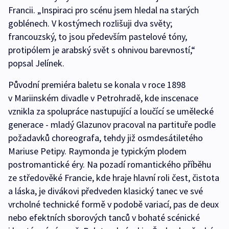
Francii. „Inspiraci pro scénu jsem hledal na starých
goblénech. V kostýmech rozlišuji dva světy;
francouzský, to jsou především pastelové tóny,
protipólem je arabský svět s ohnivou barevností,“
popsal Jelínek.
Původní premiéra baletu se konala v roce 1898
v Mariinském divadle v Petrohradě, kde inscenace
vznikla za spolupráce nastupující a loučící se umělecké
generace - mladý Glazunov pracoval na partituře podle
požadavků choreografa, tehdy již osmdesátiletého
Mariuse Petipy. Raymonda je typickým plodem
postromantické éry. Na pozadí romantického příběhu
ze středověké Francie, kde hraje hlavní roli čest, čistota
a láska, je divákovi předveden klasický tanec ve své
vrcholné technické formě v podobě variací, pas de deux
nebo efektních sborových tanců v bohaté scénické