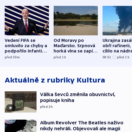
Vedení FIFA se
Od Moravy po
Ukrajina zasá
omluvilo za chyby a
Maďarsko. Srpnová
obří rafinerii
podpořilo Infantina.
horká vlna se zapíše
cílilo na nádra
UEFA trvá na
do dějin
autobus
před 50
m
před 1
h
08:52
před 1
h
bojkotu
klimatologie
Aktuálně z rubriky
Kultura
Válka ševců změnila obuvnictví,
popisuje kniha
před 2
h
Album Revolver The Beatles naživo
nikdy nehráli. Objevovali ale magii