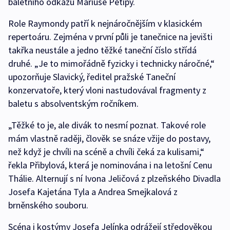
baletního odkazu Mariuse Petipy.
Role Raymondy patří k nejnáročnějším v klasickém
repertoáru. Zejména v první půli je tanečnice na jevišti
takřka neustále a jedno těžké taneční číslo střídá
druhé. „Je to mimořádně fyzicky i technicky náročné,“
upozorňuje Slavický, ředitel pražské Taneční
konzervatoře, který vloni nastudovával fragmenty z
baletu s absolventským ročníkem.
„Těžké to je, ale divák to nesmí poznat. Takové role
mám vlastně raději, člověk se snáze vžije do postavy,
než když je chvíli na scéně a chvíli čeká za kulisami,“
řekla Přibylová, která je nominována i na letošní Cenu
Thálie. Alternují s ní Ivona Jeličová z plzeňského Divadla
Josefa Kajetána Tyla a Andrea Smejkalová z
brněnského souboru.
Scéna i kostýmy Josefa Jelínka odrážejí středověkou