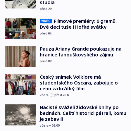
studia
před 2
h
Filmové premiéry: 6 gramů,
VIDEO
Dvě deci tuše i Hořké svátky
před 6
h
Pauza Ariany Grande poukazuje na
hranice fanouškovského zájmu
před 8
h
Český snímek Volklore má
studentského Oscara, zabojuje o
cenu za krátký film
včera
před 20
h
Nacisté sváželi židovské knihy po
bednách. Čeští historici pátrali, komu
je zabavili
včera v 07:00