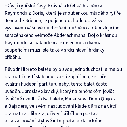
ožívají rytířské časy. Krásná a křehká hraběnka
Raymonda z Doris, která je snoubenkou mladého rytíře
Jeana de Brienna, je po jeho odchodu do války
vystavena vášnivému dvoření mužného a okouzlujícího
saracénského velmože Abderachmana. Boj o krásnou
Raymondu se pak odehraje nejen mezi dvěma
soupeřícími muži, ale také v srdci hlavní hrdinky
příběhu.
Původní libreto baletu bylo svou jednoduchostí a malou
dramatičností slabinou, která zapříčinila, že i přes
kvalitní hudební partituru nebyl tento balet často
uváděn. Jaroslav Slavický, který na brněnském jevišti
úspěšně uvedl již dva balety, Minkusova Dona Quijota
a Bajadéru, ve svém nastudování klade důraz na větší
dramatizaci libreta, oživení příběhu a postav
a na zachování stylové interpretace klasického