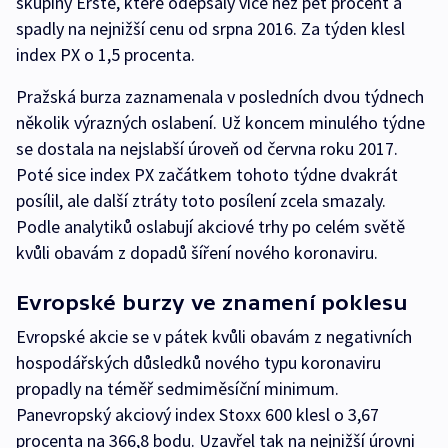
skupiny Erste, které odepsaly více než pět procent a
spadly na nejnižší cenu od srpna 2016. Za týden klesl
index PX o 1,5 procenta.
Pražská burza zaznamenala v posledních dvou týdnech
několik výrazných oslabení. Už koncem minulého týdne
se dostala na nejslabší úroveň od června roku 2017.
Poté sice index PX začátkem tohoto týdne dvakrát
posílil, ale další ztráty toto posílení zcela smazaly.
Podle analytiků oslabují akciové trhy po celém světě
kvůli obavám z dopadů šíření nového koronaviru.
Evropské burzy ve znamení poklesu
Evropské akcie se v pátek kvůli obavám z negativních
hospodářských důsledků nového typu koronaviru
propadly na téměř sedmiměsíční minimum.
Panevropský akciový index Stoxx 600 klesl o 3,67
procenta na 366,8 bodu. Uzavřel tak na nejnižší úrovni