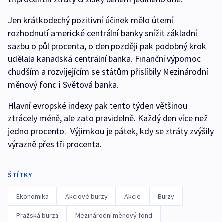
Jen krátkodechý pozitivní účinek mělo úterní
rozhodnutí americké centrální banky snížit základní
sazbu o půl procenta, o den později pak podobný krok
udělala kanadská centrální banka. Finanční výpomoc
chudším a rozvíjejícím se státům přislíbily Mezinárodní
měnový fond i Světová banka.
Hlavní evropské indexy pak tento týden většinou
ztrácely méně, ale zato pravidelně. Každý den více než
jedno procento. Výjimkou je pátek, kdy se ztráty zvýšily
výrazně přes tři procenta.
ŠTÍTKY
Ekonomika
Akciové burzy
Akcie
Burzy
Pražská burza
Mezinárodní měnový fond