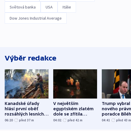
Světová banka
USA
Itálie
Dow Jones Industrial Average
Výběr redakce
Kanadské úřady
V největším
Trump vybral
hlásí první oběť
egyptském zlatém
nového právn
rozsáhlých lesních
dole se zřítila
poradce Bílé
požárů
hornina, jeden
domu
06:20
před 37
m
04:02
před 42
m
04:41
před 43
člověk zemřel