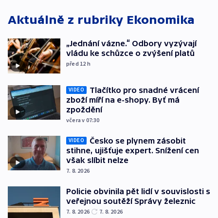
Aktuálně z rubriky
Ekonomika
„Jednání vázne.“ Odbory vyzývají
vládu ke schůzce o zvýšení platů
před 12
h
Tlačítko pro snadné vrácení
VIDEO
zboží míří na e-shopy. Byť má
zpoždění
včera v 07:30
Česko se plynem zásobit
VIDEO
stihne, ujišťuje expert. Snížení cen
však slíbit nelze
7. 8. 2026
Policie obvinila pět lidí v souvislosti s
veřejnou soutěží Správy železnic
7. 8. 2026
7. 8. 2026