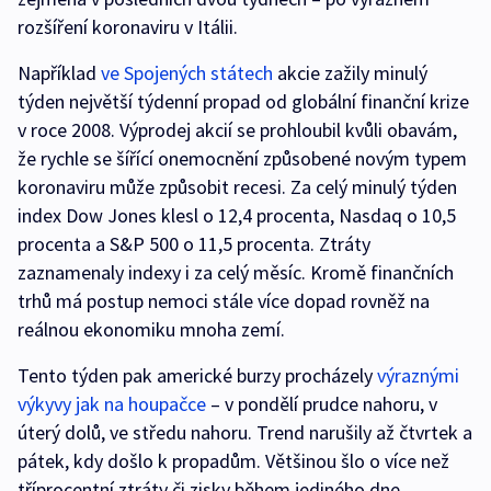
rozšíření koronaviru v Itálii.
Například
ve Spojených státech
akcie zažily minulý
týden největší týdenní propad od globální finanční krize
v roce 2008. Výprodej akcií se prohloubil kvůli obavám,
že rychle se šířící onemocnění způsobené novým typem
koronaviru může způsobit recesi. Za celý minulý týden
index Dow Jones klesl o 12,4 procenta, Nasdaq o 10,5
procenta a S&P 500 o 11,5 procenta. Ztráty
zaznamenaly indexy i za celý měsíc. Kromě finančních
trhů má postup nemoci stále více dopad rovněž na
reálnou ekonomiku mnoha zemí.
Tento týden pak americké burzy procházely
výraznými
výkyvy jak na houpačce
– v pondělí prudce nahoru, v
úterý dolů, ve středu nahoru. Trend narušily až čtvrtek a
pátek, kdy došlo k propadům. Většinou šlo o více než
tříprocentní ztráty či zisky během jediného dne.