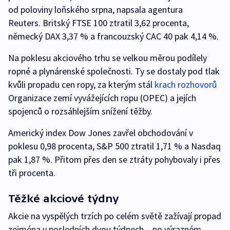
od poloviny loňského srpna, napsala agentura
Reuters. Britský FTSE 100 ztratil 3,62 procenta,
německý DAX 3,37 % a francouzský CAC 40 pak 4,14 %.
Na poklesu akciového trhu se velkou měrou podílely
ropné a plynárenské společnosti. Ty se dostaly pod tlak
kvůli propadu cen ropy, za kterým stál
krach rozhovorů
Organizace zemí vyvážejících ropu (OPEC) a jejích
spojenců o rozsáhlejším snížení těžby.
Americký index Dow Jones zavřel obchodování v
poklesu 0,98 procenta, S&P 500 ztratil 1,71 % a Nasdaq
pak 1,87 %. Přitom přes den se ztráty pohybovaly i přes
tři procenta.
Těžké akciové týdny
Akcie na vyspělých trzích po celém světě zažívají propad
zejména v posledních dvou týdnech – po výrazném