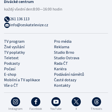
Divácké centrum
každý všední den:
8:00—16:00 hodin
261 136 113
info@ceskatelevize.cz
TV program
Pro média
Živé vysílání
Reklama
TV poplatky
Studio Brno
Teletext
Studio Ostrava
Podcasty
Rada ČT
Počasí
Kariéra
E-shop
Podávání námětů
Mobilní a TV aplikace
Časté dotazy
Vše o ČT
Kontakty
Instagram
Facebook
YouTube
X
Threads