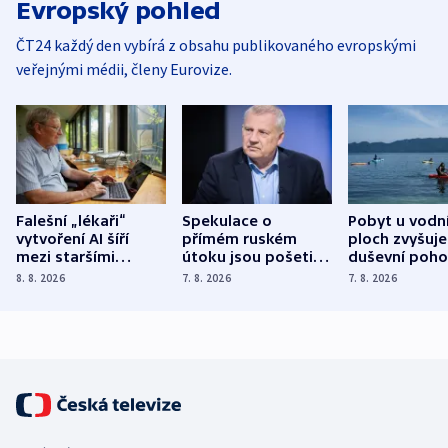
Evropský pohled
ČT24 každý den vybírá z obsahu publikovaného evropskými
veřejnými médii, členy Eurovize.
Falešní „lékaři“
Spekulace o
Pobyt u vodn
vytvoření AI šíří
přímém ruském
ploch zvyšuje
mezi staršími
útoku jsou pošetilé,
duševní poho
Poláky nebezpečné
míní estonský
ukázala
8. 8. 2026
7. 8. 2026
7. 8. 2026
zdravotní rady
bezpečnostní
mezinárodní 
expert