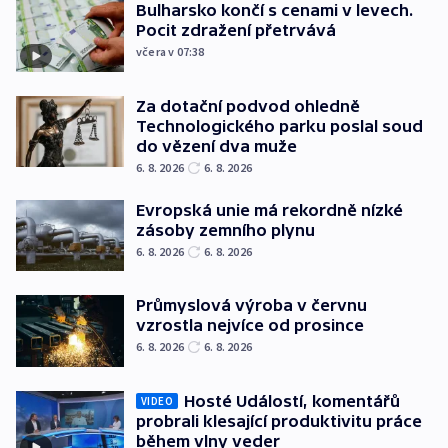
Bulharsko končí s cenami v levech.
Pocit zdražení přetrvává
včera v 07:38
Za dotační podvod ohledně
Technologického parku poslal soud
do vězení dva muže
6. 8. 2026
6. 8. 2026
Evropská unie má rekordně nízké
zásoby zemního plynu
6. 8. 2026
6. 8. 2026
Průmyslová výroba v červnu
vzrostla nejvíce od prosince
6. 8. 2026
6. 8. 2026
Hosté Událostí, komentářů
VIDEO
probrali klesající produktivitu práce
během vlny veder