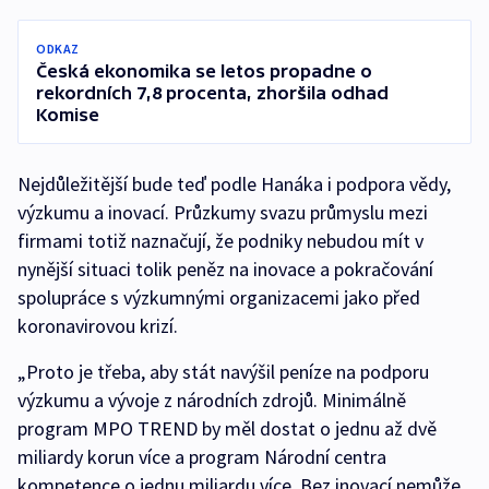
ODKAZ
Česká ekonomika se letos propadne o
rekordních 7,8 procenta, zhoršila odhad
Komise
Nejdůležitější bude teď podle Hanáka i podpora vědy,
výzkumu a inovací. Průzkumy svazu průmyslu mezi
firmami totiž naznačují, že podniky nebudou mít v
nynější situaci tolik peněz na inovace a pokračování
spolupráce s výzkumnými organizacemi jako před
koronavirovou krizí.
„Proto je třeba, aby stát navýšil peníze na podporu
výzkumu a vývoje z národních zdrojů. Minimálně
program MPO TREND by měl dostat o jednu až dvě
miliardy korun více a program Národní centra
kompetence o jednu miliardu více. Bez inovací nemůže