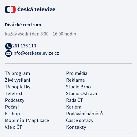
Divácké centrum
každý všední den:
8:00—16:00 hodin
261 136 113
info@ceskatelevize.cz
TV program
Pro média
Živé vysílání
Reklama
TV poplatky
Studio Brno
Teletext
Studio Ostrava
Podcasty
Rada ČT
Počasí
Kariéra
E-shop
Podávání námětů
Mobilní a TV aplikace
Časté dotazy
Vše o ČT
Kontakty