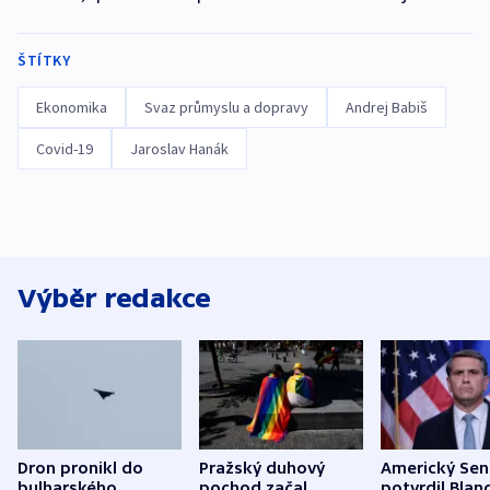
ŠTÍTKY
Ekonomika
Svaz průmyslu a dopravy
Andrej Babiš
Covid-19
Jaroslav Hanák
Výběr redakce
Dron pronikl do
Pražský duhový
Americký Sen
bulharského
pochod začal
potvrdil Blan