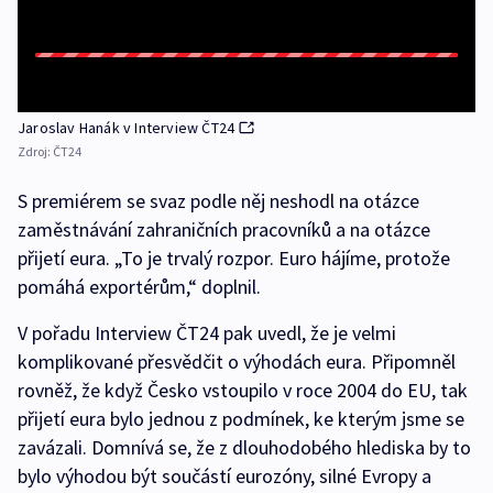
Jaroslav Hanák v Interview ČT24
Zdroj:
ČT24
S premiérem se svaz podle něj neshodl na otázce
zaměstnávání zahraničních pracovníků a na otázce
přijetí eura. „To je trvalý rozpor. Euro hájíme, protože
pomáhá exportérům,“ doplnil.
V pořadu Interview ČT24 pak uvedl, že je velmi
komplikované přesvědčit o výhodách eura. Připomněl
rovněž, že když Česko vstoupilo v roce 2004 do EU, tak
přijetí eura bylo jednou z podmínek, ke kterým jsme se
zavázali. Domnívá se, že z dlouhodobého hlediska by to
bylo výhodou být součástí eurozóny, silné Evropy a