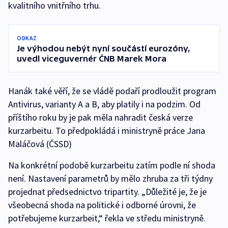
kvalitního vnitřního trhu.
ODKAZ
Je výhodou nebýt nyní součástí eurozóny,
uvedl viceguvernér ČNB Marek Mora
Hanák také věří, že se vládě podaří prodloužit program
Antivirus, varianty A a B, aby platily i na podzim. Od
příštího roku by je pak měla nahradit česká verze
kurzarbeitu. To předpokládá i ministryně práce Jana
Maláčová (ČSSD)
Na konkrétní podobě kurzarbeitu zatím podle ní shoda
není. Nastavení parametrů by mělo zhruba za tři týdny
projednat předsednictvo tripartity. „Důležité je, že je
všeobecná shoda na politické i odborné úrovni, že
potřebujeme kurzarbeit,“ řekla ve středu ministryně.