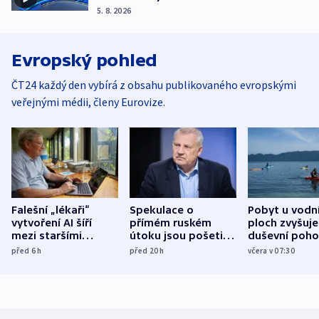
5. 8. 2026
Evropský pohled
ČT24 každý den vybírá z obsahu publikovaného evropskými
veřejnými médii, členy Eurovize.
Falešní „lékaři“
Spekulace o
Pobyt u vodn
vytvoření AI šíří
přímém ruském
ploch zvyšuje
mezi staršími
útoku jsou pošetilé,
duševní poho
Poláky nebezpečné
míní estonský
ukázala
před 6
h
před 20
h
včera v 07:30
zdravotní rady
bezpečnostní
mezinárodní 
expert