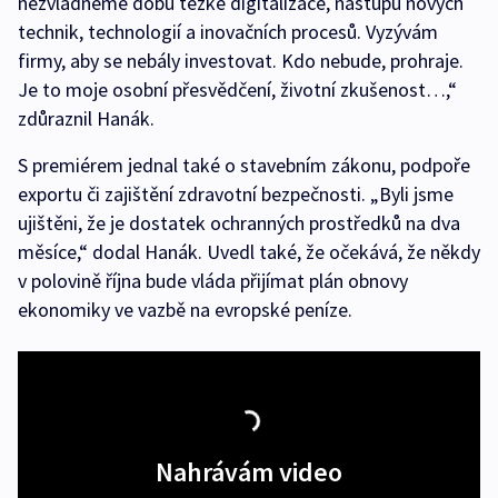
nezvládneme dobu těžké digitalizace, nástupu nových
technik, technologií a inovačních procesů. Vyzývám
firmy, aby se nebály investovat. Kdo nebude, prohraje.
Je to moje osobní přesvědčení, životní zkušenost…,“
zdůraznil Hanák.
S premiérem jednal také o stavebním zákonu, podpoře
exportu či zajištění zdravotní bezpečnosti. „Byli jsme
ujištěni, že je dostatek ochranných prostředků na dva
měsíce,“ dodal Hanák. Uvedl také, že očekává, že někdy
v polovině října bude vláda přijímat plán obnovy
ekonomiky ve vazbě na evropské peníze.
Nahrávám video