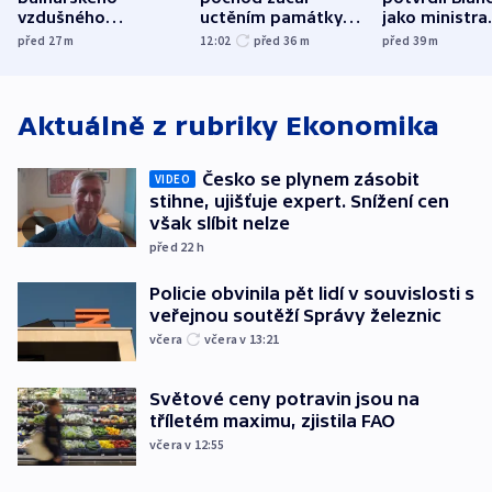
vzdušného
uctěním památky
jako ministra
prostoru,
obětí berlínského
spravedlnost
před 27
m
12:02
před 36
m
před 39
m
explodoval kilometr
útoku
od plynovodu
Aktuálně z rubriky
Ekonomika
Česko se plynem zásobit
VIDEO
stihne, ujišťuje expert. Snížení cen
však slíbit nelze
před 22
h
Policie obvinila pět lidí v souvislosti s
veřejnou soutěží Správy železnic
včera
včera v 13:21
Světové ceny potravin jsou na
tříletém maximu, zjistila FAO
včera v 12:55