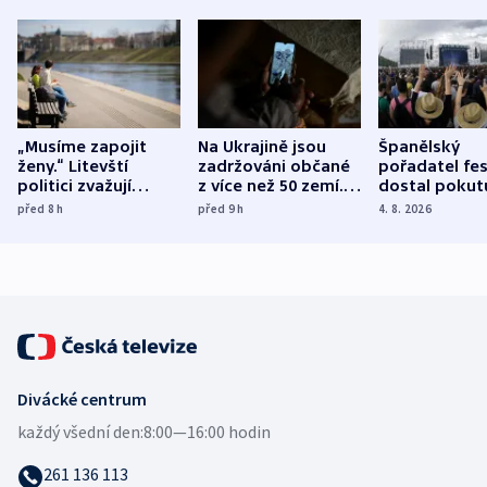
„Musíme zapojit
Na Ukrajině jsou
Španělský
ženy.“ Litevští
zadržováni občané
pořadatel fes
politici zvažují
z více než 50 zemí.
dostal pokut
dohodu o
Bojovali na straně
nekalé prakti
před 8
h
před 9
h
4. 8. 2026
demografii
Ruska
Divácké centrum
každý všední den:
8:00—16:00 hodin
261 136 113