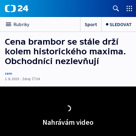
Sport
SLEDOVAT
Rubriky
Cena brambor se stále drží
kolem historického maxima.
Obchodníci nezlevňují
zem
1. 8. 2019
|
Zdroj:
ČT24
Nahrávám video