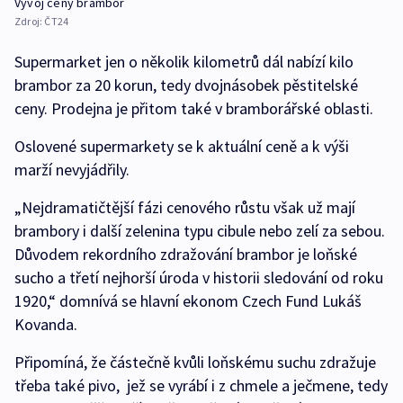
Vývoj ceny brambor
Zdroj:
ČT24
Supermarket jen o několik kilometrů dál nabízí kilo
brambor za 20 korun, tedy dvojnásobek pěstitelské
ceny. Prodejna je přitom také v bramborářské oblasti.
Oslovené supermarkety se k aktuální ceně a k výši
marží nevyjádřily.
„Nejdramatičtější fázi cenového růstu však už mají
brambory i další zelenina typu cibule nebo zelí za sebou.
Důvodem rekordního zdražování brambor je loňské
sucho a třetí nejhorší úroda v historii sledování od roku
1920,“ domnívá se hlavní ekonom Czech Fund Lukáš
Kovanda.
Připomíná, že částečně kvůli loňskému suchu zdražuje
třeba také pivo, jež se vyrábí i z chmele a ječmene, tedy