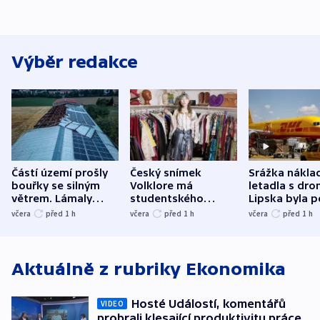
Výběr redakce
Částí území prošly
Český snímek
Srážka nákla
bouřky se silným
Volklore má
letadla s dr
větrem. Lámaly
studentského
Lipska byla p
stromy a poničily
Oscara, zabojuje o
německého mi
včera
před 1
h
včera
před 1
h
včera
před 1
h
střechu
cenu za krátký film
hybridní útok
Aktuálně z rubriky
Ekonomika
Hosté Událostí, komentářů
VIDEO
probrali klesající produktivitu práce