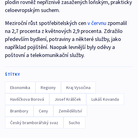
plodin rovněž nepříznivě zasažených loňským, prakticky
celoevropským suchem.
Meziroční růst spotřebitelských cen
v červnu
zpomalil
na 2,7 procenta z květnových 2,9 procenta. Zdražilo
především bydlení, potraviny a některé služby, jako
například pojištění. Naopak levnější byly oděvy a
poštovní a telekomunikační služby.
ŠTÍTKY
Ekonomika
Regiony
Kraj Vysočina
Havlíčkova Borová
Josef Králíček
Lukáš Kovanda
Brambory
Ceny
Zemědělství
Český bramborářský svaz
Sucho