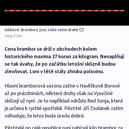
Události: Brambory jsou stále velmi drahé
Zdroj:
ČT24
Cena brambor se drží v obchodech kolem
historického maxima 27 korun za kilogram. Nenaplňují
se tak úvahy, že po začátku letošní sklizně budou
zlevňovat. Loni v létě stály zhruba polovinu.
Hlavní bramborová sezona začne v Havlíčkově Borové
až po prázdninách, některé druhy však na Vysočině
sklízejí už nyní. Je to například odrůda Red Sonja, která
je určena k rychlé spotřebě. Pěstitel Jiří Zvolánek zatím
odhaduje, že letos bude úroda dobrá.
Pěstitelé po celé republice nyní nabízejí kilo brambor za