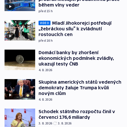
během vlny veder
před 15
h
Mladí Jihokorejci potřebují
VIDEO
„žebráckou sílu“ k zvládnutí
rostoucích cen
před 16
h
Domácí banky by zhoršení
ekonomických podmínek zvládly,
ukazují testy ČNB
4. 8. 2026
Skupina amerických států vedených
demokraty žaluje Trumpa kvůli
novým clům
4. 8. 2026
Schodek státního rozpočtu činil v
červenci 176,6 miliardy
3. 8. 2026
3. 8. 2026