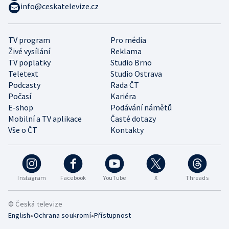
info@ceskatelevize.cz
TV program
Pro média
Živé vysílání
Reklama
TV poplatky
Studio Brno
Teletext
Studio Ostrava
Podcasty
Rada ČT
Počasí
Kariéra
E-shop
Podávání námětů
Mobilní a TV aplikace
Časté dotazy
Vše o ČT
Kontakty
Instagram
Facebook
YouTube
X
Threads
© Česká televize
•
•
English
Ochrana soukromí
Přístupnost