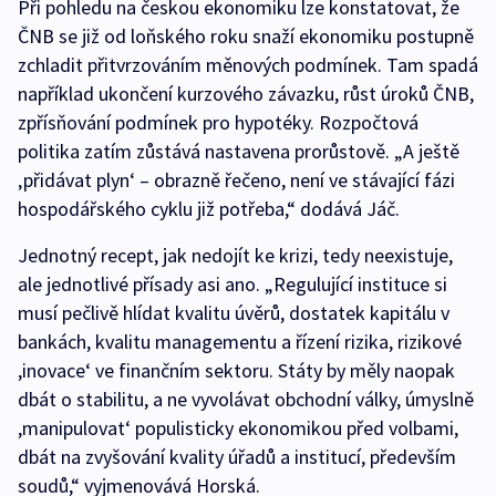
Při pohledu na českou ekonomiku lze konstatovat, že
ČNB se již od loňského roku snaží ekonomiku postupně
zchladit přitvrzováním měnových podmínek. Tam spadá
například ukončení kurzového závazku, růst úroků ČNB,
zpřísňování podmínek pro hypotéky. Rozpočtová
politika zatím zůstává nastavena prorůstově. „A ještě
‚přidávat plyn‘ – obrazně řečeno, není ve stávající fázi
hospodářského cyklu již potřeba,“ dodává Jáč.
Jednotný recept, jak nedojít ke krizi, tedy neexistuje,
ale jednotlivé přísady asi ano. „Regulující instituce si
musí pečlivě hlídat kvalitu úvěrů, dostatek kapitálu v
bankách, kvalitu managementu a řízení rizika, rizikové
,inovace‘ ve finančním sektoru. Státy by měly naopak
dbát o stabilitu, a ne vyvolávat obchodní války, úmyslně
,manipulovat‘ populisticky ekonomikou před volbami,
dbát na zvyšování kvality úřadů a institucí, především
soudů,“ vyjmenovává Horská.