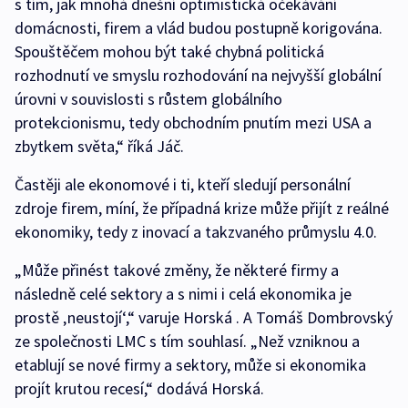
s tím, jak mnohá dnešní optimistická očekávání
domácnosti, firem a vlád budou postupně korigována.
Spouštěčem mohou být také chybná politická
rozhodnutí ve smyslu rozhodování na nejvyšší globální
úrovni v souvislosti s růstem globálního
protekcionismu, tedy obchodním pnutím mezi USA a
zbytkem světa,“ říká Jáč.
Častěji ale ekonomové i ti, kteří sledují personální
zdroje firem, míní, že případná krize může přijít z reálné
ekonomiky, tedy z inovací a takzvaného průmyslu 4.0.
„Může přinést takové změny, že některé firmy a
následně celé sektory a s nimi i celá ekonomika je
prostě ‚neustojí‘,“ varuje Horská . A Tomáš Dombrovský
ze společnosti LMC s tím souhlasí. „Než vzniknou a
etablují se nové firmy a sektory, může si ekonomika
projít krutou recesí,“ dodává Horská.