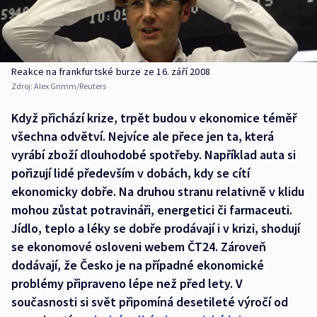
Reakce na frankfurtské burze ze 16. září 2008
Zdroj:
Alex Grimm/Reuters
Když přichází krize, trpět budou v ekonomice téměř
všechna odvětví. Nejvíce ale přece jen ta, která
vyrábí zboží dlouhodobé spotřeby. Například auta si
pořizují lidé především v dobách, kdy se cítí
ekonomicky dobře. Na druhou stranu relativně v klidu
mohou zůstat potravináři, energetici či farmaceuti.
Jídlo, teplo a léky se dobře prodávají i v krizi, shodují
se ekonomové osloveni webem ČT24. Zároveň
dodávají, že Česko je na případné ekonomické
problémy připraveno lépe než před lety. V
současnosti si svět připomíná desetileté výročí od