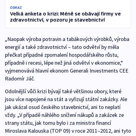
ODKAZ
Velká anketa o krizi: Méně se obávají firmy ve
zdravotnictví, v pozoru je stavebnictví
„Naopak výroba potravin a tabákových výrobků, výroba
energií a také zdravotnictví – tato odvětví by měla
přečkat případné zpomalení hospodářského růstu,
případně i recesi, lépe než jiná odvětví v ekonomice,“
vyjmenovává hlavní ekonom Generali Investments CEE
Radomír Jáč.
Odolnější vůči krizi bývají také většinou obory, které
jsou více napojené na stát a vyřizují státní zakázky. Ale
jak ukázal osud českého stavebnictví, ani to neplatí
vždy. „V případě náhlého snížení nákupů a zakázek ze
strany státu, jak tomu bylo i za ministra financí
Miroslava Kalouska (TOP 09) v roce 2011–2012, ani tyto