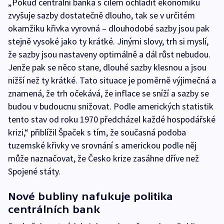
„Pokud centrální banka s cílem ochladit ekonomiku
zvyšuje sazby dostatečně dlouho, tak se v určitém
okamžiku křivka vyrovná – dlouhodobé sazby jsou pak
stejně vysoké jako ty krátké. Jinými slovy, trh si myslí,
že sazby jsou nastaveny optimálně a dál růst nebudou.
Jenže pak se něco stane, dlouhé sazby klesnou a jsou
nižší než ty krátké. Tato situace je poměrně výjimečná a
znamená, že trh očekává, že inflace se sníží a sazby se
budou v budoucnu snižovat. Podle amerických statistik
tento stav od roku 1970 předcházel každé hospodářské
krizi,“ přiblížil Špaček s tím, že současná podoba
tuzemské křivky ve srovnání s americkou podle něj
může naznačovat, že Česko krize zasáhne dříve než
Spojené státy.
Nové bubliny nafukuje politika
centrálních bank