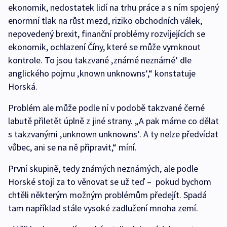
ekonomik, nedostatek lidí na trhu práce a s ním spojený
enormní tlak na růst mezd, riziko obchodních válek,
nepovedený brexit, finanční problémy rozvíjejících se
ekonomik, ochlazení Číny, které se může vymknout
kontrole. To jsou takzvané ‚známé neznámé‘ dle
anglického pojmu ‚known unknowns‘,“ konstatuje
Horská.
Problém ale může podle ní v podobě takzvané černé
labutě přiletět úplně z jiné strany. „A pak máme co dělat
s takzvanými ‚unknown unknowns‘. A ty nelze předvídat
vůbec, ani se na ně připravit,“ míní.
První skupině, tedy známých neznámých, ale podle
Horské stojí za to věnovat se už teď – pokud bychom
chtěli některým možným problémům předejít. Spadá
tam například stále vysoké zadlužení mnoha zemí.