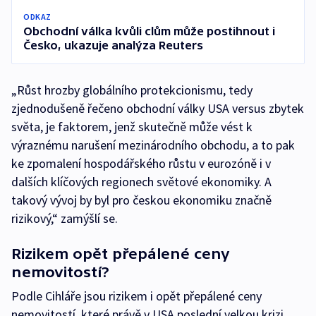
ODKAZ
Obchodní válka kvůli clům může postihnout i
Česko, ukazuje analýza Reuters
„Růst hrozby globálního protekcionismu, tedy
zjednodušeně řečeno obchodní války USA versus zbytek
světa, je faktorem, jenž skutečně může vést k
výraznému narušení mezinárodního obchodu, a to pak
ke zpomalení hospodářského růstu v eurozóně i v
dalších klíčových regionech světové ekonomiky. A
takový vývoj by byl pro českou ekonomiku značně
rizikový,“ zamýšlí se.
Rizikem opět přepálené ceny
nemovitostí?
Podle Cihláře jsou rizikem i opět přepálené ceny
nemovitostí, které právě v USA poslední velkou krizi