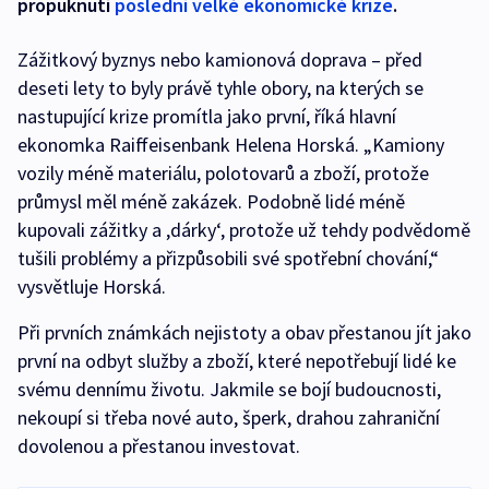
propuknutí
poslední velké ekonomické krize
.
Zážitkový byznys nebo kamionová doprava – před
deseti lety to byly právě tyhle obory, na kterých se
nastupující krize promítla jako první, říká hlavní
ekonomka Raiffeisenbank Helena Horská. „Kamiony
vozily méně materiálu, polotovarů a zboží, protože
průmysl měl méně zakázek. Podobně lidé méně
kupovali zážitky a ,dárky‘, protože už tehdy podvědomě
tušili problémy a přizpůsobili své spotřební chování,“
vysvětluje Horská.
Při prvních známkách nejistoty a obav přestanou jít jako
první na odbyt služby a zboží, které nepotřebují lidé ke
svému dennímu životu. Jakmile se bojí budoucnosti,
nekoupí si třeba nové auto, šperk, drahou zahraniční
dovolenou a přestanou investovat.