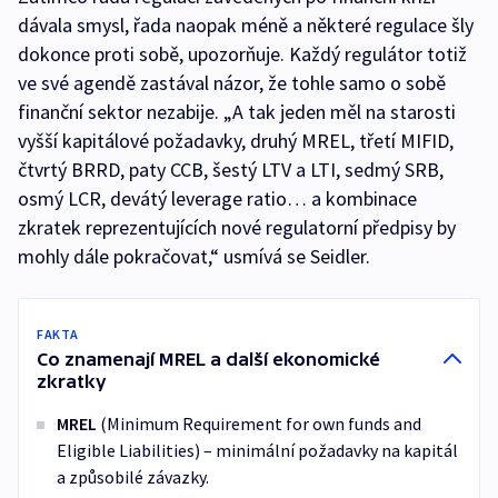
dávala smysl, řada naopak méně a některé regulace šly
dokonce proti sobě, upozorňuje. Každý regulátor totiž
ve své agendě zastával názor, že tohle samo o sobě
finanční sektor nezabije. „A tak jeden měl na starosti
vyšší kapitálové požadavky, druhý MREL, třetí MIFID,
čtvrtý BRRD, paty CCB, šestý LTV a LTI, sedmý SRB,
osmý LCR, devátý leverage ratio… a kombinace
zkratek reprezentujících nové regulatorní předpisy by
mohly dále pokračovat,“ usmívá se Seidler.
FAKTA
Co znamenají MREL a další ekonomické
zkratky
MREL
(Minimum Requirement for own funds and
Eligible Liabilities) – minimální požadavky na kapitál
a způsobilé závazky.