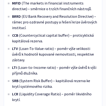
MIFID
(The markets in financial instruments
directive) – směrnice o trzích finančních nástrojů.
BRRD
(EU Bank Recovery and Resolution Directive) –
rámec pro ozdravné postupy a řešení krize úvěrových
institucí.
CCB
(Countercyclical capital buffer) – proticyklická
kapitálová rezerva.
LTV
(Loan-To-Value ratio) – poměr výše velikosti
úvěrů k hodnotě kupované nemovitosti, respektive
zástavy.
LTI
(Loan-to-Income ratio) – poměr výše úvěrů k výši
příjmů dlužníka.
SRB
(System Risk Buffer) – kapitálová rezerva ke
krytí systémového rizika.
LCR
(Liquidity Coverage Ratio) – poměr likvidního
krytí.