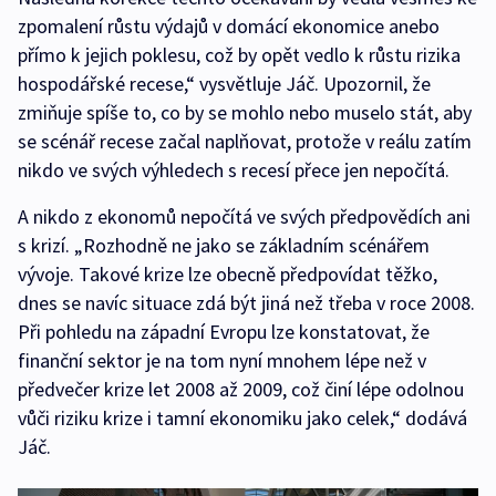
zpomalení růstu výdajů v domácí ekonomice anebo
přímo k jejich poklesu, což by opět vedlo k růstu rizika
hospodářské recese,“ vysvětluje Jáč. Upozornil, že
zmiňuje spíše to, co by se mohlo nebo muselo stát, aby
se scénář recese začal naplňovat, protože v reálu zatím
nikdo ve svých výhledech s recesí přece jen nepočítá.
A nikdo z ekonomů nepočítá ve svých předpovědích ani
s krizí. „Rozhodně ne jako se základním scénářem
vývoje. Takové krize lze obecně předpovídat těžko,
dnes se navíc situace zdá být jiná než třeba v roce 2008.
Při pohledu na západní Evropu lze konstatovat, že
finanční sektor je na tom nyní mnohem lépe než v
předvečer krize let 2008 až 2009, což činí lépe odolnou
vůči riziku krize i tamní ekonomiku jako celek,“ dodává
Jáč.