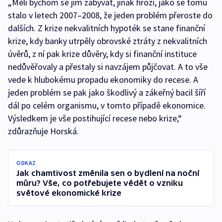
„Měli bychom se jím zabývat, jinak hrozí, jako se tomu
stalo v letech 2007–2008, že jeden problém přeroste do
dalších. Z krize nekvalitních hypoték se stane finanční
krize, kdy banky utrpěly obrovské ztráty z nekvalitních
úvěrů, z ní pak krize důvěry, kdy si finanční instituce
nedůvěřovaly a přestaly si navzájem půjčovat. A to vše
vede k hlubokému propadu ekonomiky do recese. A
jeden problém se pak jako škodlivý a zákeřný bacil šíří
dál po celém organismu, v tomto případě ekonomice.
Výsledkem je vše postihující recese nebo krize,“
zdůrazňuje Horská.
ODKAZ
Jak chamtivost změnila sen o bydlení na noční
můru? Vše, co potřebujete vědět o vzniku
světové ekonomické krize