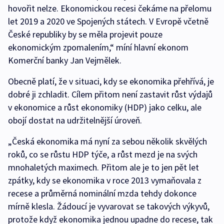
hovořit nelze. Ekonomickou recesi čekáme na přelomu
let 2019 a 2020 ve Spojených státech. V Evropě včetně
České republiky by se měla projevit pouze
ekonomickým zpomalením,“ míní hlavní ekonom
Komerční banky Jan Vejmělek.
Obecně platí, že v situaci, kdy se ekonomika přehřívá, je
dobré ji zchladit. Cílem přitom není zastavit růst výdajů
v ekonomice a růst ekonomiky (HDP) jako celku, ale
obojí dostat na udržitelnější úroveň.
„Česká ekonomika má nyní za sebou několik skvělých
roků, co se růstu HDP týče, a růst mezd je na svých
mnohaletých maximech. Přitom ale je to jen pět let
zpátky, kdy se ekonomika v roce 2013 vymaňovala z
recese a průměrná nominální mzda tehdy dokonce
mírně klesla. Žádoucí je vyvarovat se takových výkyvů,
protože když ekonomika jednou upadne do recese, tak