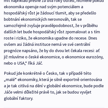
mít například přesně za dva roky odteď, nicméně pokud
ekonomika operuje nad svým potenciálem a
hospodářský růst je žádoucí tlumit, aby se předešlo
bobtnání ekonomických nerovnováh, tak se
samozřejmě zvyšuje pravděpodobnost, že v průběhu
dalších let bude hospodářský růst zpomalovat a s tím
roste i riziko, že ekonomika upadne do recese. Dnes
ovšem asi žádná instituce nemá ve své centrální
prognóze napsáno, že by do dvou let čekala recesi: ať
již mluvíme o české ekonomice, o ekonomice eurozóny,
nebo o USA,“ říká Jáč.
Pokud jde konkrétně o Česko, tak v případě této
„malé“ ekonomiky, která je silně exportně orientována
a je tak citlivá na dění v globální ekonomice, bude podle
Jáče velmi důležité právě to, jak se budou vyvíjet
globální faktory.