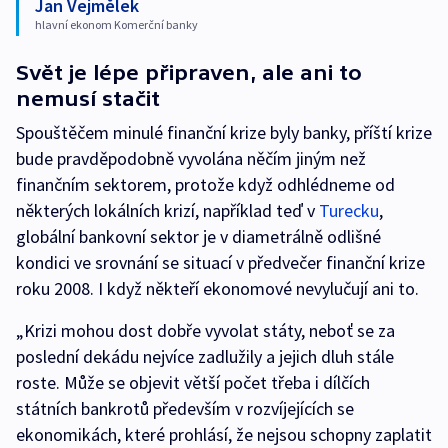
Jan Vejmělek
hlavní ekonom Komerční banky
Svět je lépe připraven, ale ani to
nemusí stačit
Spouštěčem minulé finanční krize byly banky, příští krize
bude pravděpodobně vyvolána něčím jiným než
finančním sektorem, protože když odhlédneme od
některých lokálních krizí, například teď v
Turecku
,
globální bankovní sektor je v diametrálně odlišné
kondici ve srovnání se situací v předvečer finanční krize
roku 2008. I když někteří ekonomové nevylučují ani to.
„Krizi mohou dost dobře vyvolat státy, neboť se za
poslední dekádu nejvíce zadlužily a jejich dluh stále
roste. Může se objevit větší počet třeba i dílčích
státních bankrotů především v rozvíjejících se
ekonomikách, které prohlásí, že nejsou schopny zaplatit