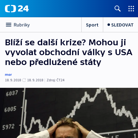
Sport
SLEDOVAT
Rubriky
Blíží se další krize? Mohou ji
vyvolat obchodní války s USA
nebo předlužené státy
mor
18. 9. 2018
18. 9. 2018
|
Zdroj:
ČT24