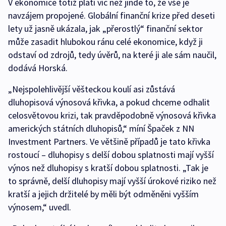
V ekonomice totiž platí víc než jinde to, že vše je
navzájem propojené. Globální finanční krize před deseti
lety už jasně ukázala, jak „přerostlý“ finanční sektor
může zasadit hlubokou ránu celé ekonomice, když ji
odstaví od zdrojů, tedy úvěrů, na které ji ale sám naučil,
dodává Horská.
„Nejspolehlivější věšteckou koulí asi zůstává
dluhopisová výnosová křivka, a pokud chceme odhalit
celosvětovou krizi, tak pravděpodobně výnosová křivka
amerických státních dluhopisů,“ míní Špaček z NN
Investment Partners. Ve většině případů je tato křivka
rostoucí – dluhopisy s delší dobou splatnosti mají vyšší
výnos než dluhopisy s kratší dobou splatnosti. „Tak je
to správně, delší dluhopisy mají vyšší úrokové riziko než
kratší a jejich držitelé by měli být odměněni vyšším
výnosem,“ uvedl.