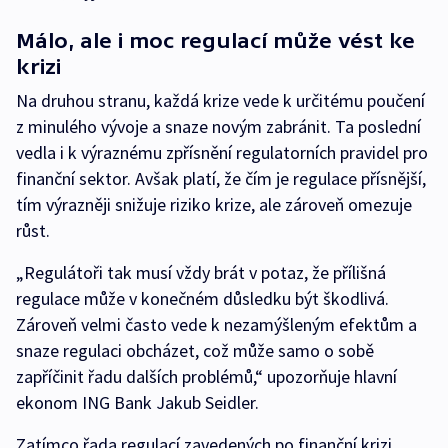
Málo, ale i moc regulací může vést ke
krizi
Na druhou stranu, každá krize vede k určitému poučení
z minulého vývoje a snaze novým zabránit. Ta poslední
vedla i k výraznému zpřísnění regulatorních pravidel pro
finanční sektor. Avšak platí, že čím je regulace přísnější,
tím výrazněji snižuje riziko krize, ale zároveň omezuje
růst.
„Regulátoři tak musí vždy brát v potaz, že přílišná
regulace může v konečném důsledku být škodlivá.
Zároveň velmi často vede k nezamýšleným efektům a
snaze regulaci obcházet, což může samo o sobě
zapříčinit řadu dalších problémů,“ upozorňuje hlavní
ekonom ING Bank Jakub Seidler.
Zatímco řada regulací zavedených po finanční krizi