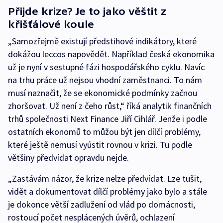
Přijde krize? Je to jako věštit z
křišťálové koule
„Samozřejmě existují předstihové indikátory, které
dokážou leccos napovědět. Například česká ekonomika
už je nyní v sestupné fázi hospodářského cyklu. Navíc
na trhu práce už nejsou vhodní zaměstnanci. To nám
musí naznačit, že se ekonomické podmínky začnou
zhoršovat. Už není z čeho růst,“ říká analytik finančních
trhů společnosti Next Finance Jiří Cihlář. Jenže i podle
ostatních ekonomů to můžou být jen dílčí problémy,
které ještě nemusí vyústit rovnou v krizi. Tu podle
většiny předvídat opravdu nejde.
„Zastávám názor, že krize nelze předvídat. Lze tušit,
vidět a dokumentovat dílčí problémy jako bylo a stále
je dokonce větší zadlužení od vlád po domácnosti,
rostoucí počet nesplácených úvěrů, ochlazení