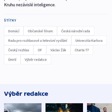
Kruhu nezávislé inteligence.
ŠTÍTKY
Domácí
Občanské fórum
Česká národní rada
Rada pro rozhlasové a televizní vysílání
Univerzita Karlova
Český rozhlas
OF
Václav Žák
Charta 77
Úmrtí
Výběr redakce
Výběr redakce