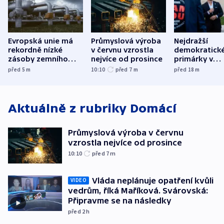
Evropská unie má
Průmyslová výroba
Nejdražší
rekordně nízké
v červnu vzrostla
demokratick
zásoby zemního
nejvíce od prosince
primárky v
plynu
Michiganu st
před 5
m
10:10
před 7
m
před 18
m
rozdělily. Kvůl
podpoře Izra
Aktuálně z rubriky
Domácí
Průmyslová výroba v červnu
vzrostla nejvíce od prosince
10:10
před 7
m
Vláda neplánuje opatření kvůli
VIDEO
vedrům, říká Maříková. Svárovská:
Připravme se na následky
před 2
h