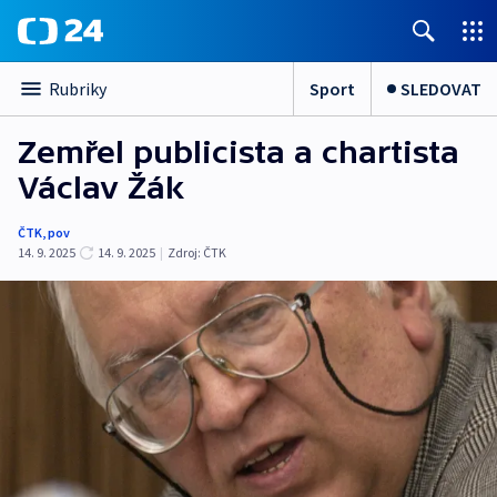
Sport
SLEDOVAT
Rubriky
Zemřel publicista a chartista
Václav Žák
ČTK
,
pov
14. 9. 2025
14. 9. 2025
|
Zdroj:
ČTK