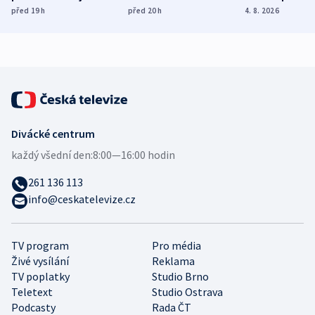
dohodu o
Bojovali na straně
nekalé prakti
před 19
h
před 20
h
4. 8. 2026
demografii
Ruska
Divácké centrum
každý všední den:
8:00—16:00 hodin
261 136 113
info@ceskatelevize.cz
TV program
Pro média
Živé vysílání
Reklama
TV poplatky
Studio Brno
Teletext
Studio Ostrava
Podcasty
Rada ČT