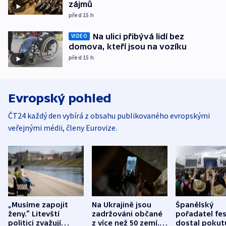
zájmů
před 15
h
Na ulici přibývá lidí bez
VIDEO
domova, kteří jsou na vozíku
před 15
h
Evropský pohled
ČT24 každý den vybírá z obsahu publikovaného evropskými
veřejnými médii, členy Eurovize.
„Musíme zapojit
Na Ukrajině jsou
Španělský
ženy.“ Litevští
zadržováni občané
pořadatel fes
politici zvažují
z více než 50 zemí.
dostal pokut