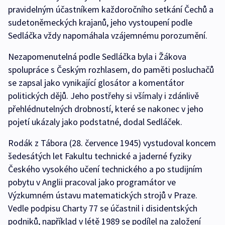
pravidelným účastníkem každoročního setkání Čechů a
sudetoněmeckých krajanů, jeho vystoupení podle
Sedláčka vždy napomáhala vzájemnému porozumění.
Nezapomenutelná podle Sedláčka byla i Žákova
spolupráce s Českým rozhlasem, do paměti posluchačů
se zapsal jako vynikající glosátor a komentátor
politických dějů. Jeho postřehy si všímaly i zdánlivě
přehlédnutelných drobností, které se nakonec v jeho
pojetí ukázaly jako podstatné, dodal Sedláček.
Rodák z Tábora (28. července 1945) vystudoval koncem
šedesátých let Fakultu technické a jaderné fyziky
Českého vysokého učení technického a po studijním
pobytu v Anglii pracoval jako programátor ve
Výzkumném ústavu matematických strojů v Praze.
Vedle podpisu Charty 77 se účastnil i disidentských
podniků, například v létě 1989 se podílel na založení