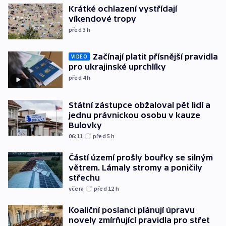
Krátké ochlazení vystřídají
víkendové tropy
před 3
h
Začínají platit přísnější pravidla
VIDEO
pro ukrajinské uprchlíky
před 4
h
Státní zástupce obžaloval pět lidí a
jednu právnickou osobu v kauze
Bulovky
06:11
před 5
h
Částí území prošly bouřky se silným
větrem. Lámaly stromy a poničily
střechu
včera
před 12
h
Koaliční poslanci plánují úpravu
novely zmírňující pravidla pro střet