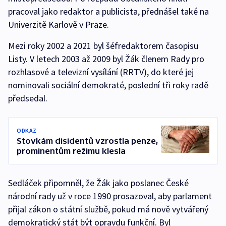
pracoval jako redaktor a publicista, přednášel také na
Univerzitě Karlově v Praze.
Mezi roky 2002 a 2021 byl šéfredaktorem časopisu
Listy. V letech 2003 až 2009 byl Žák členem Rady pro
rozhlasové a televizní vysílání (RRTV), do které jej
nominovali sociální demokraté, poslední tři roky radě
předsedal.
ODKAZ
Stovkám disidentů vzrostla penze,
prominentům režimu klesla
Sedláček připomněl, že Žák jako poslanec České
národní rady už v roce 1990 prosazoval, aby parlament
přijal zákon o státní službě, pokud má nově vytvářený
demokratický stát být opravdu funkční. Byl