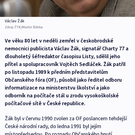
Václav Žák
Zdroj:
ČTK/Martin Štěrba
Ve věku 80 let v neděli zemřel v českobrodské
nemocnici publicista Václav Žák, signatář Charty 77 a
dlouholetý šéfredaktor časopisu Listy, sdělil jeho
přítel a spolupracovník Vojtěch Sedláček. Žák patřil
po listopadu 1989 k předním představitelům
Občanského fóra (OF), působil jako ředitel odboru
informatizace na ministerstvu školství a jako
odborník na počítače stál u zrodu vysokoškolské
počítačové sítě v České republice.
Žák byl v červnu 1990 zvolen za OF poslancem tehdejší
České národní rady, do ledna 1991 byl jejím
místopředsedou. Po rozpadu Občanského hnutí