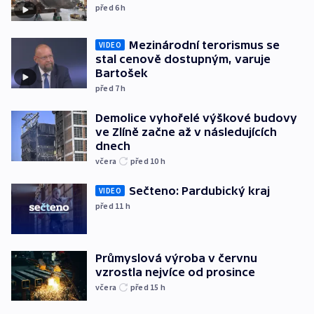
před 6
h
Mezinárodní terorismus se
VIDEO
stal cenově dostupným, varuje
Bartošek
před 7
h
Demolice vyhořelé výškové budovy
ve Zlíně začne až v následujících
dnech
včera
před 10
h
Sečteno: Pardubický kraj
VIDEO
před 11
h
Průmyslová výroba v červnu
vzrostla nejvíce od prosince
včera
před 15
h