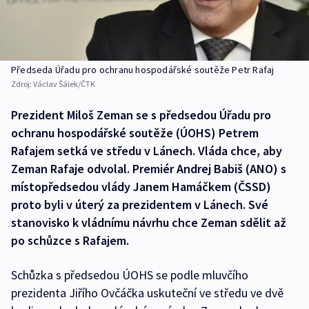
Předseda Úřadu pro ochranu hospodářské soutěže Petr Rafaj
Zdroj:
Václav Šálek/ČTK
Prezident Miloš Zeman se s předsedou Úřadu pro
ochranu hospodářské soutěže (ÚOHS) Petrem
Rafajem setká ve středu v Lánech. Vláda chce, aby
Zeman Rafaje odvolal. Premiér Andrej Babiš (ANO) s
místopředsedou vlády Janem Hamáčkem (ČSSD)
proto byli v úterý za prezidentem v Lánech. Své
stanovisko k vládnímu návrhu chce Zeman sdělit až
po schůzce s Rafajem.
Schůzka s předsedou ÚOHS se podle mluvčího
prezidenta Jiřího Ovčáčka uskuteční ve středu ve dvě