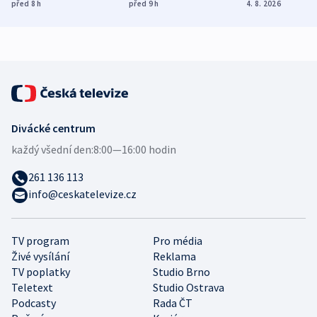
dohodu o
Bojovali na straně
nekalé prakti
před 8
h
před 9
h
4. 8. 2026
demografii
Ruska
Divácké centrum
každý všední den:
8:00—16:00 hodin
261 136 113
info@ceskatelevize.cz
TV program
Pro média
Živé vysílání
Reklama
TV poplatky
Studio Brno
Teletext
Studio Ostrava
Podcasty
Rada ČT