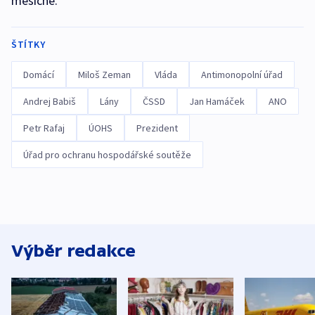
měsíčně.
ŠTÍTKY
Domácí
Miloš Zeman
Vláda
Antimonopolní úřad
Andrej Babiš
Lány
ČSSD
Jan Hamáček
ANO
Petr Rafaj
ÚOHS
Prezident
Úřad pro ochranu hospodářské soutěže
Výběr redakce