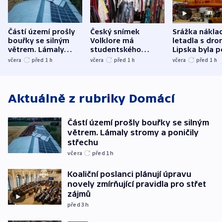
Částí území prošly
Český snímek
Srážka nákla
bouřky se silným
Volklore má
letadla s dr
větrem. Lámaly
studentského
Lipska byla p
stromy a poničily
Oscara, zabojuje o
německého mi
včera
před 1
h
včera
před 1
h
včera
před 1
h
střechu
cenu za krátký film
hybridní útok
Aktuálně z rubriky
Domácí
Částí území prošly bouřky se silným
větrem. Lámaly stromy a poničily
střechu
včera
před 1
h
Koaliční poslanci plánují úpravu
novely zmírňující pravidla pro střet
zájmů
před 3
h