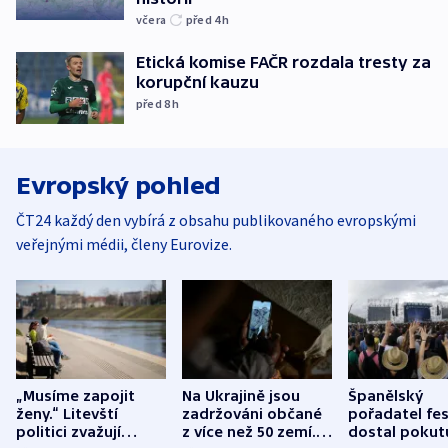
včera
před 4
h
Etická komise FAČR rozdala tresty za
korupční kauzu
před 8
h
Evropský pohled
ČT24 každý den vybírá z obsahu publikovaného evropskými
veřejnými médii, členy Eurovize.
„Musíme zapojit
Na Ukrajině jsou
Španělský
ženy.“ Litevští
zadržováni občané
pořadatel fes
politici zvažují
z více než 50 zemí.
dostal pokut