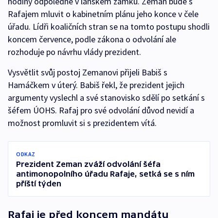
hodiny odpoledne v lánském zámku. Zeman bude s
Rafajem mluvit o kabinetním plánu jeho konce v čele
úřadu. Lídři koaličních stran se na tomto postupu shodli
koncem července, podle zákona o odvolání ale
rozhoduje po návrhu vlády prezident.
Vysvětlit svůj postoj Zemanovi přijeli Babiš s
Hamáčkem v úterý. Babiš řekl, že prezident jejich
argumenty vyslechl a své stanovisko sdělí po setkání s
šéfem ÚOHS. Rafaj pro své odvolání důvod nevidí a
možnost promluvit si s prezidentem vítá.
ODKAZ
Prezident Zeman zváží odvolání šéfa
antimonopolního úřadu Rafaje, setká se s ním
příští týden
Rafaj je před koncem mandátu