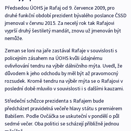
Předsedou ÚOHS je Rafaj od 9. července 2009, pro
druhé funkční období prezident bývalého poslance ČSSD
jmenoval v červnu 2015. Za necelý rok tak Rafajovi
vyprší druhý šestiletý mandát, znovu už jmenován být
nemůže.
Zeman se loni na jaře zastával Rafaje v souvislosti s
policejním zásahem na ÚOHS kvůli údajnému
ovlivňování tendru na výběr dálničního mýta. Uvedl, že
důvodem k jeho odchodu by měl být až pravomocný
rozsudek. Kromě tendru na výběr mýta se o Rafajovi v
poslední době mluvilo v souvislosti i s dalšími kauzami.
Středeční schůzce prezidenta s Rafajem bude
předcházet pravidelná večeře hlavy státu s premiérem
Babišem. Podle Ovčáčka se uskuteční v pondělí o půl
sedmé večer. Oba politici se scházejí přibližně jednou