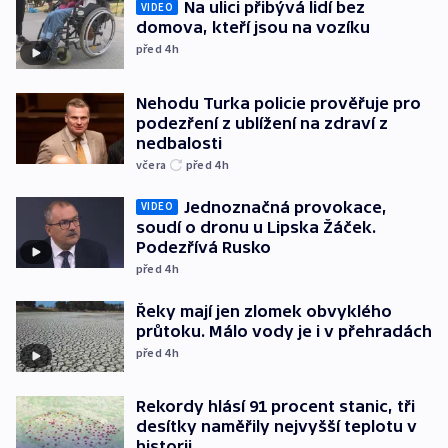
Na ulici přibývá lidí bez
VIDEO
domova, kteří jsou na vozíku
před 4
h
Nehodu Turka policie prověřuje pro
podezření z ublížení na zdraví z
nedbalosti
včera
před 4
h
Jednoznačná provokace,
VIDEO
soudí o dronu u Lipska Žáček.
Podezřívá Rusko
před 4
h
Řeky mají jen zlomek obvyklého
průtoku. Málo vody je i v přehradách
před 4
h
Rekordy hlásí 91 procent stanic, tři
desítky naměřily nejvyšší teplotu v
historii